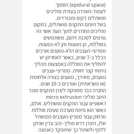
(epidural space) הסמוך
לעמוד-השדרה בעזרת מוליכים
מושתלים דקים ומבודדים.
בשל היותם התקנים מושתלים, במקום
מוליכים החודרים לתוך העור אשר היו
גורמים לסכנת זיהום, משתמשים
בסוללות, הן נטענות והן לא-נטענות.
ממריצי-העצבים הלא-נטענים אורכים
ככלל כ-7 שנים, כאשר לאחריהן יש
להחליף את הסוללה באמצעות תהליך
ניתוחי קצר יחסית. ממריצי-עצבים
נטענים, מאידך, נטענים בצורה אלחוטית
(או השראתית) ואורכים כ-10 שנים.
החברה כבר מספקת ליצרן התקנים מוכר
היטב מוליכי micro extrusion
ראשוניים עבור התקנים מושתלים. אולם,
כאשר הוא פיתח מערכת טעינת סוללות
מרחוק עבור ממריץ-העצבים המושתל
שלו, היצרן דרש מוליך-זהב עדין שניתן
ללפף ולשתול כך שיתפקד כאנטנה