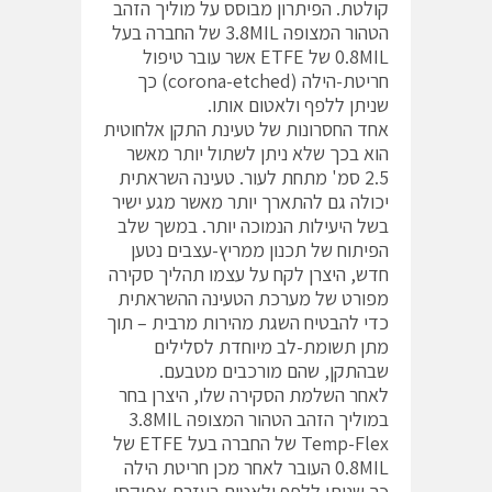
קולטת. הפיתרון מבוסס על מוליך הזהב
הטהור המצופה 3.8MIL של החברה בעל
0.8MIL של ETFE אשר עובר טיפול
חריטת-הילה (corona-etched) כך
שניתן ללפף ולאטום אותו.
אחד החסרונות של טעינת התקן אלחוטית
הוא בכך שלא ניתן לשתול יותר מאשר
2.5 סמ' מתחת לעור. טעינה השראתית
יכולה גם להתארך יותר מאשר מגע ישיר
בשל היעילות הנמוכה יותר. במשך שלב
הפיתוח של תכנון ממריץ-עצבים נטען
חדש, היצרן לקח על עצמו תהליך סקירה
מפורט של מערכת הטעינה ההשראתית
כדי להבטיח השגת מהירות מרבית – תוך
מתן תשומת-לב מיוחדת לסלילים
שבהתקן, שהם מורכבים מטבעם.
לאחר השלמת הסקירה שלו, היצרן בחר
במוליך הזהב הטהור המצופה 3.8MIL
Temp-Flex של החברה בעל ETFE של
0.8MIL העובר לאחר מכן חריטת הילה
כך שניתן ללפף ולאטום בעזרת אפוקסי.