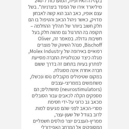
בקהילה האירופית, המוערכות ל-240
מיליארד אירו של הפסד ביצרניות*. בשל
עצם אופיו, כאב הגב הוא קשה לאבחון
מדויק, כאשר ניהול הכאב והטיפול בו הם
חלק חשוב ביותר של תהליך ההחלמה –
תקופה בה התרגול גם מהווה חלק בעל
חשיבות גדולה. במאמר זה, Oliver
Bischoff, מנהל השיווק של מוצרים
רפואיים באירופה של Molex Industry,
מגלה כיצד טכנולוגיית החברה מסייעת
לפתרון בעיות בתחום זה בדרך ששום
חברה אחרת אינה מסוגלת.
במקום שטיפולים מקובלים נוסו ונכשלו,
משתמשים בממריצי-עצבים
(neurostimulators) מושתלים; הם
מספקים הקלה לכאבים עבור הסובלים
מכאב גב כרוני על-ידי חסימת
מסרי-הכאב לפני שהם מגיעים למוח.
לרוב בגודל של שעון-עצר,
ממריץ-העצבים יוצר פולסים חשמליים
המסופקים אל המרחב האפידורלי