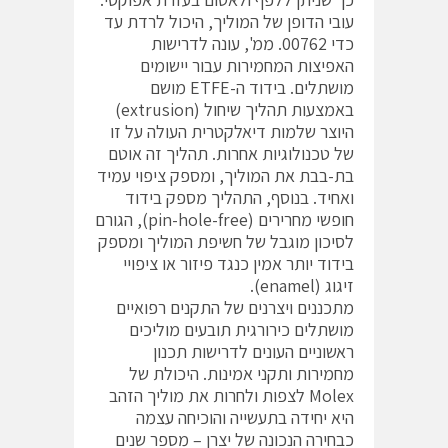
עובי הדופן של המוליך, היכול לרדת עד
כדי 00762. ממ', עונה לדרישות
האפיצות המחמירות עבור יישומים
מושתלים. בידוד ה-ETFE מושם
באמצעות תהליך שיחול (extrusion)
היוצר שלמות דיאלקטרית העולה על זו
של טכנולוגיות אחרות. תהליך זה אוטם
בת-בבת את המוליך, ומספק ציפוי עמיד
ואחיד. בנוסף, התהליך מספק בידוד
חופשי מחרירים (pin-hole-free), הגורם
לסיכון מוגבל של חשיפת המוליך ומספק
בידוד יותר אמין כנגד פיזור או ציפויי
זיגוג (enamel).
מתכננים ויצרנים של התקנים רפואיים
מושתלים כירורגית תובעים מוליכים
ראשוניים העונים לדרישות תכנון
מחמירות ותקני אמינות. היכולת של
Molex לצפות ולחרות את מוליך הזהב
היא יחידה בתעשייה והוכיחה עצמה
כבחירה הנכונה של יצרן – מספר שנים