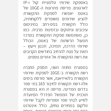
באספקת שירותי טלפוניית קול ו-IP
לארגונים. פריסת פתרונות ה-10GE של
באטמ יאפשרו לספקית התקשורת
להציע שירותים משופרים ללקוחותיה,
כולל תקשורת בפס-רחב במינימום
עיכובים וניתוקים ובזמינות מרבית. כמו
כן, משתמשת ספקית התקשורת במרכז
תפעול הרשתות של באטמ, הכולל
שירותי הדרכה, תמיכה, תכנון וייעוץ –
וזאת על מנת להרחיב בחודשים הקרובים
את רשת התקשורת אל אזורים נוספים.
במסגרת החוזה השני, תספק החברה
רשת תקשורת ב-10GE לספקית שירותי
תקשורת בלואיזיאנה, אשר פורסת בימים
אלה רשת תקשורת לחיבור 165 בתי ספר
בדרום המדינה. פריסה זו היא במסגרת
תוכנית של הממשל הפדרלי המיועדת
לסייע לבתי ספר וספריות לקבל שירותי
טלקום במחירים נוחים, כולל אינטרנט
בפס-רחב ורשת תקשורת פנימית. בנוסף