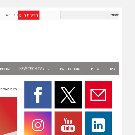
חדשות היום
חברת IAIG גייסה 6 מיליון דולר להקמת חברות תוכנה שנבנו מראש
לעידן ה-AI
elect
בית
מגזינים
מוצרים חדשים
ערוץ NEW-TECH TV
אודותינ
האם האחסון