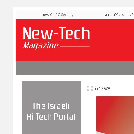
 למנכ"ל החברה
OLIGO Security גייסה 60 מיליון דולר להרחבת פלטפו
ה-Runtime בעידן מתקפות ה-AI
630 × 394