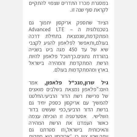
במסגרת מכרז התדרים שצפוי להתקיים
לקראת סוף שנה זו.
הציוד שתספק אריקסון יתמוך גם
בטכנולוגית ה – Advanced LTE
המתקדמת,שנמצאת בתחילת דרכה
בעולם,ותאפשר לפלאפון להגיע לקצבי
שיא של עד 450 מגה ביט בשנייה
בהורדת נתונים.כךתוכל פלאפון להיות
הרשת המתקדמת והמהירה בישראל
בארץ ומהמתקדמות בעולם.
גיל שרון,
מנכ"ל פלאפון,
אמר
היום:"פלאפון נמצאת בשלבים מואצים
של פרישת רשת הדור הרביעי.החלטנו
להמשיך עם אריקסון כספק יחיד גם
ברשת הדור הרביעי,כפי שעשינו בדור
השלישי. אסטרטגיה זו הוכיחה עצמה
כאשר העמדנו את הרשת המהירה
והאיכותית בישראל,וזו מטרתנו גם
עתה.שרון ציין כי ״אריקסון היא ספקית