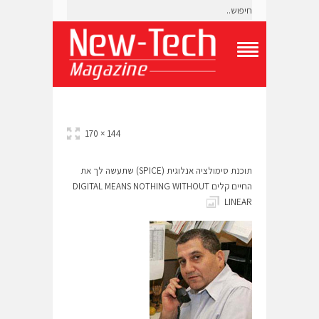
T
o
g
g
l
e
144 × 170
N
a
v
תוכנת סימולציה אנלוגית (SPICE) שתעשה לך את
i
החיים קלים DIGITAL MEANS NOTHING WITHOUT
g
LINEAR
a
t
i
o
n
M
e
n
u