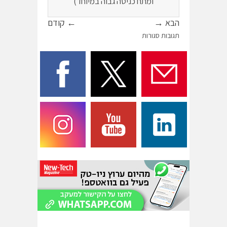
ומתח כניסה גבוה במיוחד)
הבא →
← קודם
תגובות סגורות