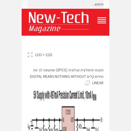
T
o
g
g
l
e
1132 × 1133
N
a
v
תוכנת סימולציה אנלוגית (SPICE) שתעשה לך את
i
החיים קלים DIGITAL MEANS NOTHING WITHOUT
g
LINEAR
a
t
i
o
n
M
e
n
u