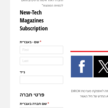
החברה לאחר אימות פרטים ובהתאם
לכמויות המופצות*
אלביט מערכות קיבלה חוזה לאספקת מערכות DIRCM
עבור מטוס האיירבוס A400M החדש של חיל האוויר