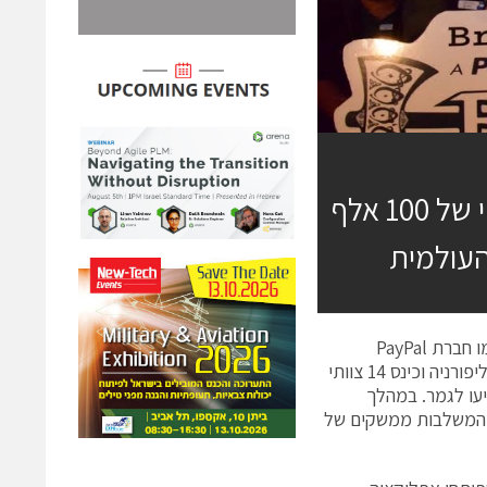
צוות הישראלים זכה במקום הראשון ובפרס כספי של 100 אלף
הבוקר (ב'), בעמק הסיליקון שבארה"ב, הגיע לסיומו האקתון BattleHack, שיזמו חברת PayPal
העולמית. השלב הסופי של ההאקתון התקיים במהלך יומיים, במטה החברה שבקליפורניה וכינס 14 צוותי
עו לגמר. במהלך
צור אפליקציות המשלבות ממשקים של