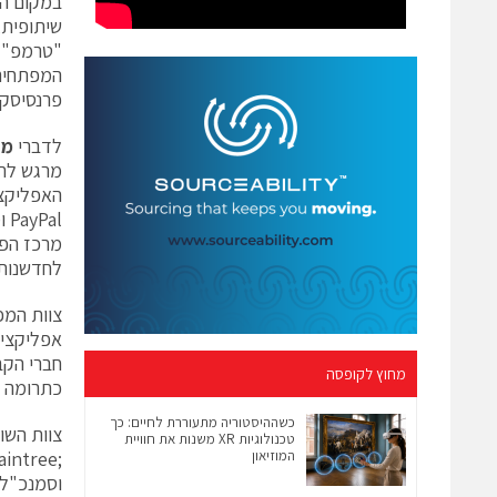
המפתחים
פרנסיסקו,
לדברי
מת
מרגש לרא
האפליקצי
מרכז הפי
לחדשנות
צוות המפ
מחוץ לקופסה
כתרומה 
כשההיסטוריה מתעוררת לחיים: כך
צוות השו
טכנולוגיות XR משנות את חוויית
המוזיאון
;Braintree
וסמנכ"ל טכ