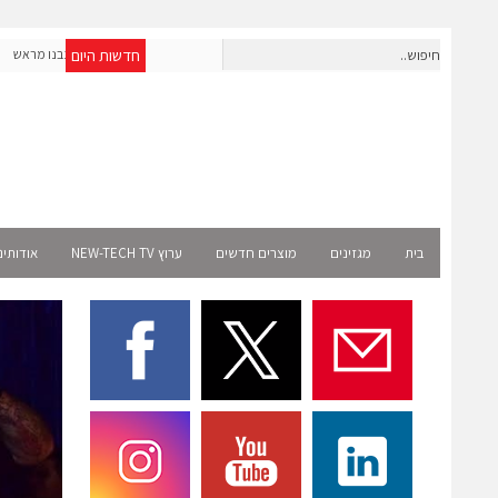
חדשות היום
חברת IAIG גייסה 6 מיליון דולר להקמת חברות תוכנה שנבנו מראש
לעידן ה-AI
t
בית
מגזינים
מוצרים חדשים
ערוץ NEW-TECH TV
אודותינ