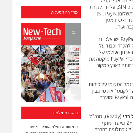
מישראל, שפיתחו אפליקציה
שיתופית, בשם AirHop, המאפשרת ביצוע שיחות והודעות SMS ללא צורך בכרטיס SIM, על ידי לקיחת
מהדורה דיגיטלית
"טרמפ" (Hop) על רשתות תקשורת של מכשירים שנמצאים בסביבה בתמורה לתשלוםPayPal . שני
ד נציגים מסן
בה ועוד.
סגן נשיא במערך הסיכונים בחברת PayPal העולמית ומנכ"ל PayPal ישראל: "זה
 להכרה וכבוד על
ארגון העולמי של
PayPal ומגיעים מידי שנה להישגים מדהימים בהאקתונים שהחברה עורכת. לא בכדי PayPal מיקמה את
כחותה בארץ כמקור
גמר המקומי על פיתוח
קידה "לקנוס" את מי מבין
חברי הקבוצה שמשתמש בסמארטפון למעלה מ-5 שניות. ה"קנס" נגבה באמצעות PayPal ומועבר
בקשת מנוי למגזין
 רדי
(Ready), מנכ"ל
((Zhang מייסד שותף
מנוי מותנה במילוי הטופס, באישור
מנכ"ל טכנולוגיה בחברת