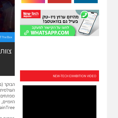
f The Box
NEW-TECH EXHIBITION VIDEO
מפתחים מ
l, BrainTree