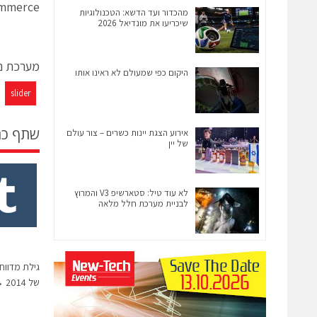
mmerce.
מהכדור ועד הדשא: הטכנולוגיות
שיכריעו את מונדיאל 2026
מערכת ני
היקום כפי שמעולם לא ראינו אותו
slider
שתף כ
אירוע הצגת יינות כשרים – צור עולם
של יין
לא עוד טיל: סטארשיפ V3 והמרוץ
לבניית מערכת חלל מלאה
גילת מדווח
של 2014
→