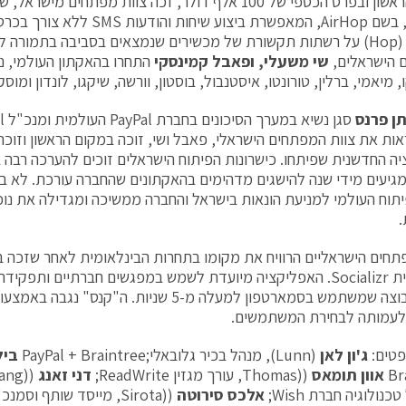
במקום הראשון ובפרס הכספי של 100 אלף דולר, זכה צוות מפתחים 
 הישראלים,
שי משעלי
,
ופאבל קמינסקי
התחרו בהאקתון העולמי, נג
 מיאמי, ברלין, טורונטו, איסטנבול, בוסטון, וורשה, שיקגו, לונדון ומוסק
ן פרנס
ות את צוות המפתחים הישראלי, פאבל ושי, זוכה במקום הראשון וזוכה
ה החדשנית שפיתחו. כישרונות הפיתוח הישראלים זוכים להערכה רבה ב
תוח העולמי למניעת הונאות בישראל והחברה ממשיכה ומגדילה את נו
.
תחים הישראליים הרוויח את מקומו בתחרות הבינלאומית לאחר שזכה ב
אפליקציית Socializr. האפליקציה מיועדת לשמש במפגשים חברתיים ותפ
לעמותה לבחירת המשתמשים.
פטים:
ג'ון לאן
(Lunn), מנהל בכיר גלובאלי;PayPal + Braintree
ביל
אוון תומאס
((Thomas, עורך מגזין ReadWrite;
דני זאנג
נולוגיה חברת Wish;
אלכס סירוטה
((Sirota, מייסד שותף וס