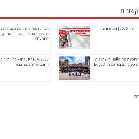
קשורות
ניו-טק מגזין | יולי 2026 | המהדורה
חברת רפאל השלימה בהצלחה ניס
במערכת ההגנה האווירית המתקד
SPYDER
Microchip רוכשת את Hailo הישראלית
Industrial AI 2030 – כך י
פעילותה בתחום ה־Edge AI
החכם של העשור הבא
רות