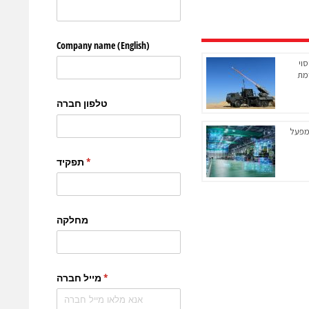
וי
מת
יראה המפעל