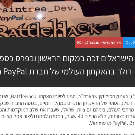
Out O
מערכת ניו-טק - נובמבר 17, 2014
דולר בהאקתון העולמי של חברת PayPal העולמית
רחבי העולם, ביניהם גם צוות ישראלי, שעברו את שלב המוקדמות והגי
היומיים, עבדו הצוותים, ללא הרף כ-40 שעות, במטרה לפתח ולי
PayPa או Venmo.