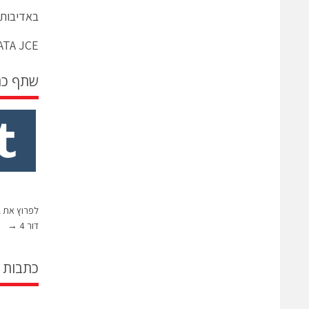
באדיבות DATA-JCE נציגת HONEYWELL ביש
ATA JCE
שתף כ
לפרוץ את ג
דור 4
→
כתבות 