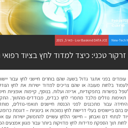
New-Tech 
Lior Baskind DATA JCE - מאי 5, 2015
זרקור טכני: כיצד למדוד לחץ בציוד רפואי 
עומדים בפני אתגר גדול בשעה שהם בוחרים חיישני לחץ עבור יישומי
לעמוד בלחות מעובה או שהם צריכים למדוד ישירות את לחץ הנוזל
טפל בפשרות בתפקודיות, אריזה ועלות. בנוסף, קיימות אופציות חי
תאימות נוזלים מלבד מתמרי לחץ כבדים, מבודדים-מהתווך. התקני
היחידה עבור מתכננים לפני הכנסת חיישנים תואמי-נוזלים, מות
בהם ביישומים בעלי דרישות לחץ נמוכות או בינוניות – דוגמת כרומטוגר
יוד לנתחי דם ואבחון – חיישני הלחץ עשויים להתמשק ישירות עם אמ
לחות תוך הספקת מדידות לחץ מדויקות ביותר עבור מגוון אמצעים הכול