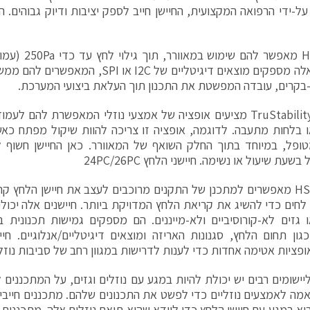
ל-ידי הרפואה המקצועית, החיישן חייב לספק יציבות ודיוק גבוהים. ה
חיישנים אלה מספקים מוצאים דיגיטליים של I2C 
-בקרים, עובדה המפשטת את התכנון תוך העלאת ביצועי המערכת.
חיישני ®TruStability מציעים אופציה של אמצעי נוזלי המאפשרת להם
ו בלחות מתעבה. לדוגמה, אופציה זו צריכה להוות שיקול מפתח כאש
ופל, במיוחד בתוך החלק השואף של המאוורר. כאן החיישן חשוף ל
עת שיעול או נשימה. חיישני הלחץ 24PC/26PC
ו-HSC/SSC מאפשרים למתכנן של התקנים מרוכבים לעצב את חיישן הלחץ 
 לחים כדי להשיג את קריאת הלחץ המדויקת ביותר. חיישנים אלה יכול
ו גזים לא-קורוסיביים ולא-מייננים. הם מספקים גמישות תכנונית 
ופציות אטימה אחדות כדי לענות לדרישות במגוון רחב של סביבות נוזלי
ישומים רבים יש יכולת להיות במגע עם נוזלים וגזים, על המתכננים 
מה לאמצעים נוזליים כדי לפשט את התכנונים שלהם. מתכננים חייבים ל
בוא במגע עם חיישן הלחץ כדי לוודא שהוא תואם נוזלים אלה. מתכננים צ