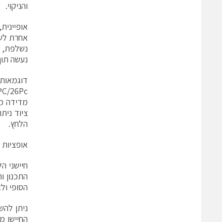
והניקוי.
אחרת לשם
נשלפת, ו
נעשה תוך
מדידה מד
ציוד נית
הלחץ.
אופציות 
התכנון ו
הסופי ול
ניתן להש
החיישן מ