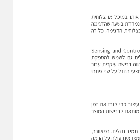
גימה ומאכסנת אותו במיכל או צלוחית
ל נמדדת בשעה שהדגימה
צלוחית הדגימה. כל זה
מאות של חיישנים כאלה כוללות את חיישני הלחץ המורכבים על כרטיס Sensing and Control
ץ. הם יכולים גם לשמש להספקת
וה דרישה עיקרית עבור
צעי הנוזל על שני פתחי
 רחב של אופציות עיצוב כדי לזרז את זמן
 מותאם לדרישות המוצר
תמיד נוזלים. במאוורר,
מצן אינו עולה על הרמה