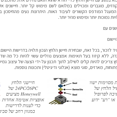
זזים, מוגברים ומכוילים במלואם לשם מימוש קל יותר. חיישנים אל
מעגל המודפס הקשורים לעיבוד האות. היתרונות נעים מהחיסכון ב
יות נמוכות יותר ומימוש מהיר יותר.
שנים עם
יישום
ד לזכור, בכל זאת, שבחירת חיישן הלחץ הנכון תלויה בדרישות היישום. 
ה, ללא קיזוז בעל תאימות אמצעים נוזליים עשוי להיות כל מה שד
חץ צריכים להיות קלים לשילוב לתוך תכנון על-ידי הצעה של עיצוב גמ
תוחות, מארזים, סוגי מוצא (אנלוגי ודיגיטלי) ותכונות נוספות.
 מסוימות ישוו
חיישני הלחץ
יל הלחץ של
24PC/26PC של
בה לפרופיל
Honeywell מציעים
או "רע" ידוע
אופציות אטימה אחדות
כדי לענות לדרישות
במגוון רחב של סביבו