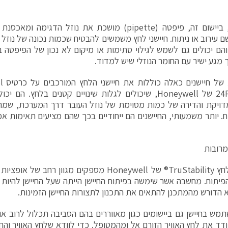
אופיינית, ביישום זה, פיפטה (pipette) מושכת את נוזל הד
 עירוב או ניתוח. חיישני לחץ משמשים להבטיח שכמות נכונה של נוז
הם יכולים גם לשמש לגילוי סתימות או מיקום לא נכון של הפיפטה ב
 מגע ישיר עם החומר הנוזלי שיש למדוד.
דוג
24PC/26Pc של Honeywell, שיכולים לגלות שינויים קטנים בלח
ויקת והדירה של כמות מסוימת של נוזל העובר דרך המערכת, שמהו
וח. יותר משמעותי, החיישנים הם ייחודיים בכך שהם מציעים תאימות אמ
מרובות
חיישני הלחץ TruStability® של Honeywell מספקים מגוון
הפיתוח. מחשבה אשר שימשה בפיתוח החיישן הייתה שעל החיישן להיות
א הדורש מהמתכנן להתאים את התכנון לתצורות החיישן הזמינות.
תמש בחיישן גם ביישומים כגון מאווררים בהם הסביבה תכלול לרוב או 
ודד את לחץ האוויר הזורם אל ומהמטופל. כדי לוודא שלחץ האוויר והח