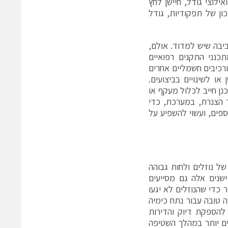
בה, דגימות ונוזלי ניקוי. ביישומים בעלי תחום לחצים של פחות מ-150psi ואילוצי גודל, חיישן לחץ
ון של תפקודיות, גודל
יבה שיש למדוד. אולם,
כנני התקנים רפואיים
שייתיים. ברוב חיישני הלחץ המותקנים על כרטיסים, חיבורי מוליכים, ASICs ורכיבים חשמליים אחרים
או לשינויים בביצועים.
נן חייב לכלול מעקף או
ד הצנרת, במערכת, כדי
וספים, ועשוי להשפיע על
של נוזלים ולחות גבוהה
יישנים אלה גם מסייעים
 כדי שהנוזלים לא יגעו
ה טובה עבור נתח כימיה
להספקת דיוק והדירות
הים יותר במהלך השטיפה