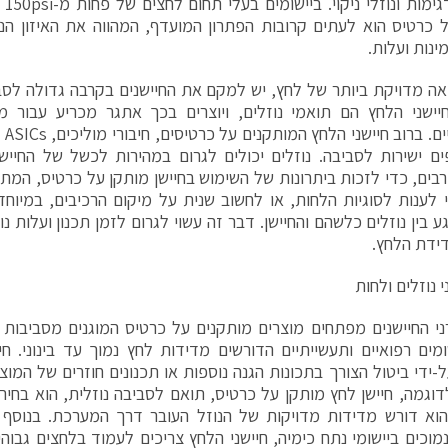
תגו
 כרטיס הוא לעתים קרובות הפתרון המועדף, המהווה את האיזון הנכ
ינות ועלות.
ה מדויקת ביותר של לחץ, יש למקם את החיישנים בקרבה גדולה לסב
ישני הלחץ הם תואמי נוזלים, ויוצרים בכך אתגר מכריע עבור מת
ותע
ם ישירות לסביבה. נוזלים יכולים לגרום במהירות לכשל של החיישן 
בים, כדי לזכות ביתרונות של השימוש בחיישן מותקן על כרטיס, המתכ
 לענות לסוגיות הלחות, או לחשוב שנית על מיקום הרכיבים, במיוח
ע בין נוזלים כלשהם והחיישן. דבר זה עשוי לגרום לזמן תכנון ועלות נ
דידת הלחץ.
 נוזלים ולחות
רני החיישנים מפתחים מוצרים מותקנים על כרטיס המוגנים מסביבות 
ומים רפואיים ותעשייתיים הדורשים מדידות לחץ נמוך עד בינוני. ח
ל-ידי ביטול הצורך בתכונות הגנה נוספות או תכנונים חוזרים של המוצר
לדוגמה, חיישן לחץ מותקן על כרטיס, תואם לסביבה נוזלית, הוא בחיר
וא דורש מדידות מדויקות של הנוזל העובר דרך המערכת. בנוסף 
מוכים ביישומי נתח כימיה, חיישני הלחץ צריכים לעמוד בלחצים גבו