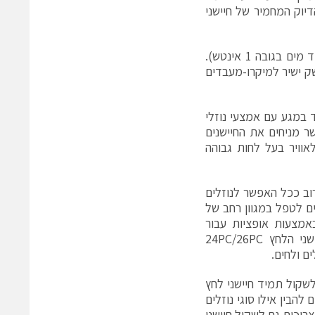
דיוק המחמיר של חיישני
HSC/SSC מאפשר להם שימוש במאוורר, תוך גילוי לחץ עד כדי 250Pa (עמוד מים בגובה 1 אינטש).
או SPI, המאפשרים להם ממשק ישיר למיקרו-מעבדים
 לעמוד במגע עם אמצעי נוזלי
ר מניחים את החיישנים
אוויר בעל לחות גבוהה
קרוב ככל האפשר לנוזלים
ים לטפל במגוון רחב של
באמצעות אופציות עבור
הגדרות כגון תחום הלחץ, סגנונות האריזה ומוצאים דיגיטליים/אנלוגיים. חיישני הלחץ 24PC/26PC
ם ולחים.
לשקול תמיד חיישני לחץ
הבין אילו סוגי נוזלים
ריכים גם לשקול חיישני