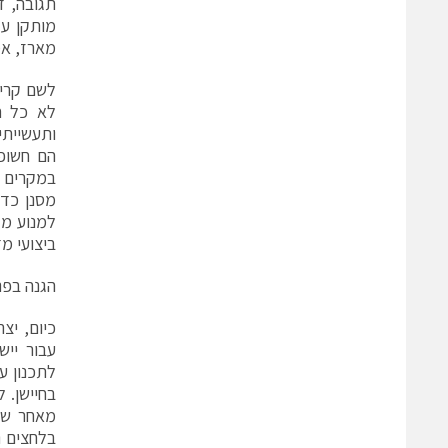
מותקן על
מארז, אמ
לשם קריא
לא כל חי
הם חשופי
במקרים ר
מסנן כדי
למנוע מג
ביצועי מ
הגנה בפני
כיום, יצ
עבור ייש
לתכנון ע
בחיישן. 
מאחר שה
בלחצים נ