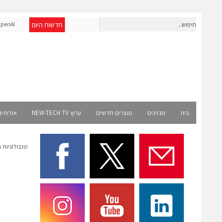
חדשות היום
חברת IAIG גייסה 6 מיליון דולר להקמת חברות תוכנה שנבנו מראש
nAI
לעידן ה-AI
Select רשמית
בית
מגזינים
מוצרים חדשים
ערוץ NEW-TECH TV
אודותינ
טכנולוגיות NAND Flash ובחירת SSDs ומוצרי אחסון מבוססי Flash לפרויקטים תעשייתיים