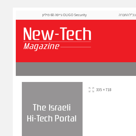
 החברה
OLIGO Security גייסה 60 מיליון דולר להרחבת פלטפורמת אבטחת
ה-Runtime בעידן מתקפות ה-AI
718 × 335