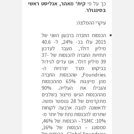
כך על פי
קית' מאהר, אנליסט ראשי
בסינגולר
.
עיקרי ההמלצה:
הכנסות החברה ברבעון השני של
2015 עלו בכ- 24%, ל- 40.6
מיליון דולר, מעבר לעדכון
תחזיות החברה להכנסות של 37-
39 מיליון דולר. אנו עדים לגידול
בביקוש מצד יצרניות ה-
Foundries, שהכנסות החברה
מהן מייצגות 65% מההכנסות
והובילו את העלייה. 90%
מההכנסות הגיעו מייצור בשלבים
מתקדמים של 28 ננומטר ומטה.
לראשונה לנובה ארבעה לקוחות
שתרמו להכנסות נתח של יותר מ-
10%: TSMC– הכנסות של 46%,
סמסונג – הכנסות של 16%,
Global Foundries– הכנסות של