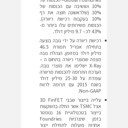
10% וטושיבה עם הכנסות של
10% (שלראשונה חוצה את רף
10% בעקבות רכישת ריוורה).
הכנסות משירותים עלו ביותר מ-
43% לכ– 9.7 מיליון דולר.
רכישת ריוורה על ידי נובה בוצעה
בתחילת אפריל תמורת 46.5
מיליון דולר במזומן. הנהלת נובה
מצפה שמוצרי ריוורה בתחום ה –
X-Ray ישלימו את מוצרי נובה.
הערכת התרומה להכנסות מריוורה
עומדת על 25-30 מיליון דולר
בשנת 2015 עם תרומה לרווח
Non-GAAP.
עלייה בייצור שבבי 3D FinFET
אצל TSMC אשר החלה בהשקעות
בייצור בטכנולוגיית 16 ננומטר
בזמן שיצרניות Foundries
אחרות פועלות לתחילת ייצור