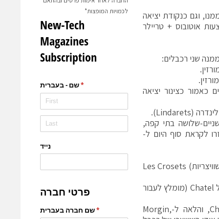
החברה לאחר אימות פרטים ובהתאם
לכמויות המופצות*
דים ממנו, וגם כנקודת יציאה
לז‘ה תהיה באמצעות אוטובוס + טריילר
בל ה-Zore שבהמשכו, משמשים כאמור כצינור יציאה
ניים-שלושה בתי קפה,
ו לקראת סוף היום ל-
האחד, לכיוון Mossettes (הנקודה הגבוהה ביותר באיזור), ובהמשך לעיירות (השוויצריות) Les Crosets
השני, רכבל ה-Chaux Fleurie ממנו יורדים כמה מסלולים לפארק הקפיצות של Chatel (מומלץ לעבור
מפארק הקפיצות ניתן להמשיך לטיולים רחוקים הכוללים את העיירה Chatel, והלאה ל-Morgin,