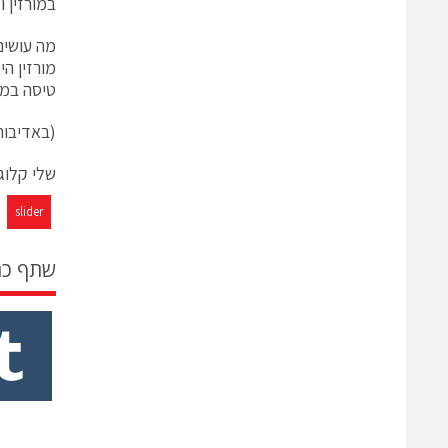
במורזין 
מה עושים
מורזין ה
טיסה במצנ
(באדיבות אתר: g.co.il
שלי קלוג
slider
שתף כ