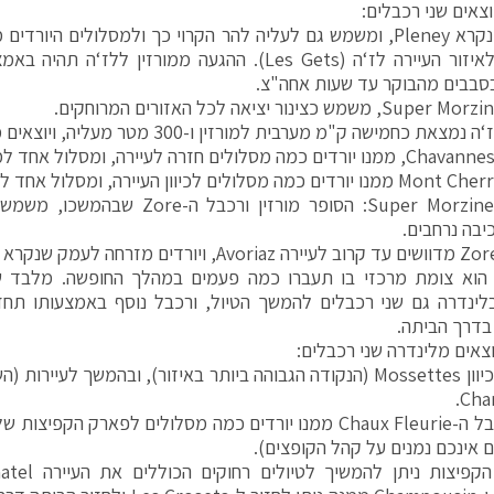
וצאים שני רכבלים:
האחד – נקרא Pleney, ומשמש גם לעליה להר הקרוי כך ולמסלולים היור
לרכיבה לאיזור העיירה לז‘ה (Les Gets). ההגעה ממורזין ל
סבבים מהבוקר עד שעות אחה"צ.
את כחמישה ק"מ מערבית למורזין ו-300 מטר מעליה, ויוצאים ממנה שני רכבלים:
חזרה ל-Super Morzine: הסופר מורזין ורכ
יבה נרחבים.
 הוא צומת מרכזי בו תעברו כמה פעמים במהלך החופשה. מלבד ש
ינדרה גם שני רכבלים להמשך הטיול, ורכבל נוסף באמצעותו תחזר
וצאים מלינדרה שני רכבלים:
 אינכם נמנים על קהל הקופצים).