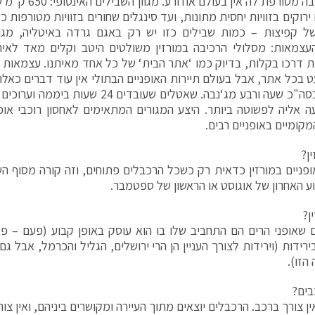
חווית רכיבה מטורפת ל
ירוקים בזוויות יחסית מתונות, ועד סינגלים שחורים בזוויות מטורפות 
ל קפיצות – כמות שבילים כזו יש רק באגם גרדה באיטליה, מגוו
עצמאות: מסלולי הרכיבה במורזין משולטים היטב וקלים מאד לאית
 דרכו בקלות, בדיוק כמו ‘אתר הבית‘ של כל אחד מאיתנו. עצמאות כ
 בכל אתר, אבל בעולם תיירות האופניים הבתולי אין עוד דברים כאלה. 
נמצאת בסה"כ שעה ורבע מג‘נבה. שאטלים שעובדי
 אליה לפשוטה ביותר. היצע המגורים המתאימים לאחסון רוכבי אופנ
מקומיים באופניים רבים.
ן?
פניים במורזין כדאית רק כשכל הרכבלים פתוחים, וזה קורה מסוף השב
ע האחרון של אוגוסט או הראשון של ספטמבר.
ן?
שאופני הרים הם התחביב שלו בו הוא עוסק באופן קבוע (פעם – פע
ירידות (וירידות לצורך העניין הן הרי ירושלים, הגליל והכרמל, אבל ג
הזו).
בים?
ין צורך ברכב. הרכבלים יוצאים מתוך העיירה ומקושרים ביניהם, ואין צו