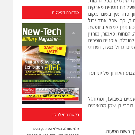
ה אין בעולם אח ורע. מגוון השבילים האינסופי: 650 ק"מ של סינגלים מכל הרמות,
כשעליהם נוספים פארקים
מהדורה דיגיטלית
ן כזה אין בשום מקום
ור, כך שכל אחד יכול
זו ניתן למצוא בחופשת
הנוחות: כאמור, מורזין
ם 24 שעות ביממה וערוכים להובלת אופניים הופכים
יים גדול מאד, ושרותי
וע האחרון של יוני ועד
מיים בשבוע), ומתורגל
ם רוכבי בן-שמן מתאימים
בקשת מנוי למגזין
מנוי מותנה במילוי הטופס, באישור
רך בשום הסעות.