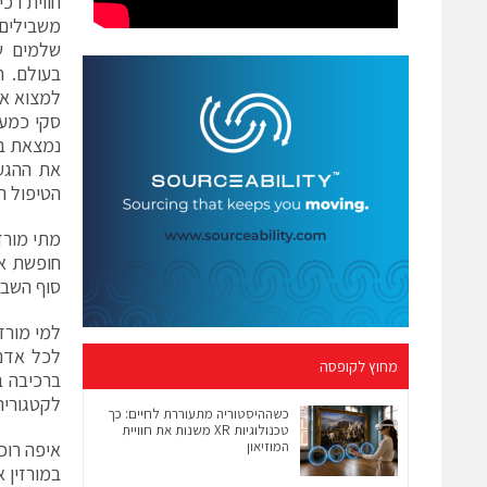
משבילים 
שלמים ש
בעולם. ה
למצוא את
סקי כמעט
את ההגעה
הטיפול ה
מתי מורזי
חופשת או
סוף השבו
למי מורזי
לכל אדם 
מחוץ לקופסה
ברכיבה ב
לקטגוריה 
כשההיסטוריה מתעוררת לחיים: כך
טכנולוגיות XR משנות את חוויית
המוזיאון
איפה רוכ
במורזין א