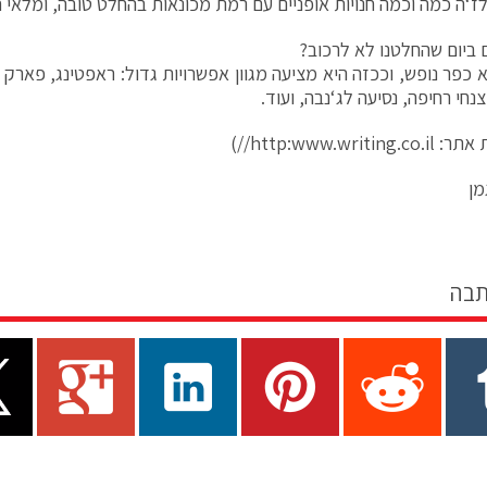
ולז‘ה כמה וכמה חנויות אופניים עם רמת מכונאות בהחלט טובה, ומלאי 
 ביום שהחלטנו לא לרכוב?
יא כפר נופש, וככזה היא מציעה מגוון אפשרויות גדול: ראפטינג, פארק
חי רחיפה, נסיעה לג‘נבה, ועוד.
http:www.writin//)
מן
תבה