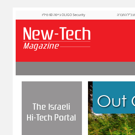
ל החברה
OLIGO Security גייסה 60 מיליון דולר להרחבת פלטפורמת אבטחת
ה-Runtime בעידן מתקפות ה-AI