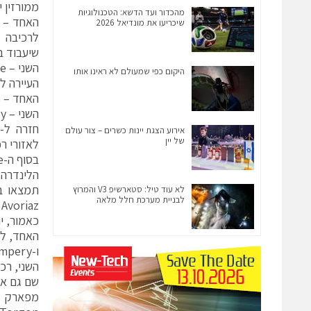
ממורזין י
מהכדור ועד הדשא: הטכנולוגיות
שיכריעו את מונדיאל 2026
שיעבוד ב
השני – Super Morzine, משמש כצינור יציאה לכל האזורים המרוחקים.
היקום כפי שמעולם לא ראינו אותו
העיירה לז‘ה נמצ
האחד – Chavannes, ממנו יורדים כמה מסלולים חזרה לעיירה, ומסלול אחד למורזין.
השני – Mont Cherry ממנו יורדים כמה מסלולים לכיוון העיירה, ומסלול אחד למורזין.
אירוע הצגת יינות כשרים – צור עולם
של יין
לאזורי רכ
בסוף ה-Zore מדוושים עד קרוב לעיירה Avoriaz, ויורדים מזרחה לעמק שנקרא לינדרה (Lindarets).
הלינדרה
תמצאו בל
לא עוד טיל: סטארשיפ V3 והמרוץ
לבניית מערכת חלל מלאה
Avoriaz בדרך הביתה.
כאמור, י
ו-Champery.
שם גם אם