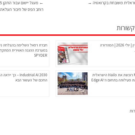
שראלית משובחת בקרואטיה
→
←
רוחב הפס של חיבור העלאה CATV
קשורות
ניו-טק מגזין | יולי 2026 | המהדורה
חברת רפאל השלימה בהצלחה ניס
במערכת ההגנה האווירית המתקד
SPYDER
Microchip רוכשת את Hailo הישראלית
Industrial AI 2030 – כך י
פעילותה בתחום ה־Edge AI
החכם של העשור הבא
רות