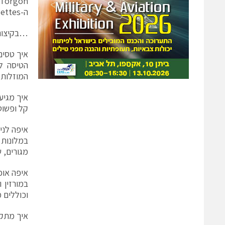
ה-Mossettes עליו סיפרנו לכם קודם.
…בקיצור
איך טסים
המוזלות Easy Jet (70€ להטסת אופניים
איך מגיע
קל ופשוט, שרות שאטלים 
איפה לני
במלונות 
מגורים, 
איפה אוכ
במורזין 
וכוללים מ
איך מתקנ