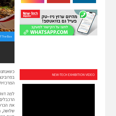
f The Box
כשאנחנו 
NEW-TECH EXHIBITION VIDEO
המרכזית והגד
למה דווק
הרכבלים:
שלושה, תו