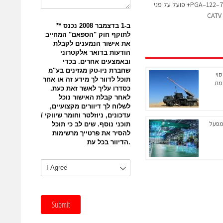
מעגל יישום עבור התקן PGA–122–75+ פועל על פני
וי
מת
יראה המפעל