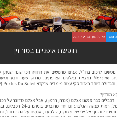
Out O
שלי קלוגמן - אפריל 4, 2016
חופשת אופניים במורזין
נוסעים לרכוב בחו"ל, אנחנו מחפשים את החוויה הכי שונה שניתן
בפרובינציה. Morzine נמצאת באלפים הצרפתים, מרחק שעה ורבע נ
ולה ביותר באזור סקי עצום מימדים שנקרא Portes Du Soleil (שער השמש).
א מורזין?
 רכבלים כבר פגשנו אצלנו (מנרה, חרמון), אבל אצלנו מדובר על רכ
את הכרמל, רמות מנשה והגלבוע גם
סיפו לזה נוף אלפיני של מצוקים, שלג עד, אגמים על ההרים וכו‘, ותבי