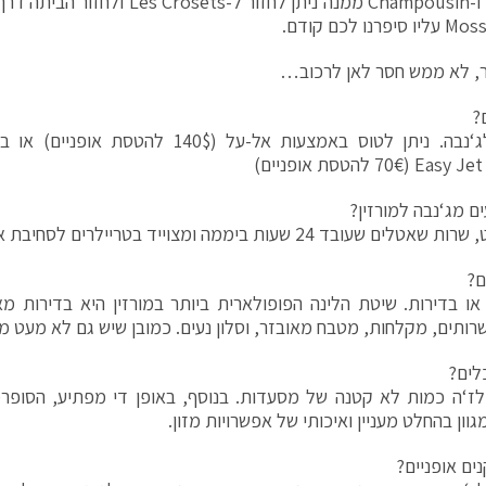
Torgon ו-Champousin ממנה ניתן לחזור ל-s
, לא ממש חסר לאן לרכוב…
?
הטיסה לג‘נבה. ניתן לטוס באמצעות אל-על (0$
)
ים מג‘נבה למורזין?
שעובד 24 שעות ביממה ומצוייד בטריילרים לסחיבת ארגזי האופניים.
ם?
או בדירות. שיטת הלינה הפופולארית ביותר במורזין היא בדירות מא
שרותים, מקלחות, מטבח מאובזר, וסלון נעים. כמובן שיש גם לא מעט מל
לים?
ולז‘ה כמות לא קטנה של מסעדות. בנוסף, באופן די מפתיע, הסופר
גוון בהחלט מעניין ואיכותי של אפשרויות מזון.
ים אופניים?