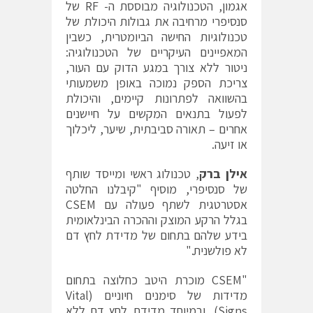
אגמון, הטכנולוגיה מבוססת ה- RF של
סנסיפרי מרחיבה את גבולות היכולת של
טכנולוגיות החישה הביומטרית, כשבין
המאפיינים העיקריים של הטכנולוגיה:
ניטור ללא צורך במגע הדוק עם העור,
צריכת הספק נמוכה באופן משמעותי
בהשוואה לפתרונות קיימים, והיכולת
לפעול בתנאים המקשים על חיישנים
אחרים – תאורה סביבתית, שיער, ליכלוך
או זיעה.
אילן ברק
, טכנולוג ראשי ומייסד שותף
של סנסיפרי, מוסיף "קיבלנו החלטה
אסטרטגית לשתף פעולה עם CSEM
בגלל הרקע המוצק וההכרה הבינלאומית
בידע שלהם בתחום של מדידת לחץ דם
לא פולשנית."
"CSEM מוכרת היטב כחלוצה בתחום
מדידות של סימנים חיוניים (Vital
Signs), ובמיוחד מדידת לחץ דם ללא