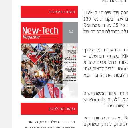
מבחינת קיק, מטרת המיזוג הינה חיזוק חוויות הוידאו צ׳אט של החברה, הרחבה של שירותי ה-LIVE
מהדורה דיגיטלית
במוצריה ופתיחת מרכז פיתוח ומוצר בינלאומי ראשון מחוץ למשרדיה הראשיים אשר בקנדה. אל 130
עובדי החברה, שמשרדיה נמצאים בווטרלו, ניו יורק ולאחרונה טורונטו, מצטרפים כל 35 עובדי Rounds
ב את הפעילות בתל אביב. הצוות המוביל של Rounds משתלב בהנהלה הבכירה של
ת והם עונים על הצורך
האנושי לבלות ביחד אונליין בדיוק כמו בחיים האמיתיים. אנחנו רואים ב-Kik כשותף המושלם –
לצוות בתל אביב להביא
Rou
. ״נדיר לראות שתי
ם לבנות את הדבר הבא
ומעניינת ועבור המשתמשים
הצעירים שלנו – זה שווה את משקלו בזהב״ אמר טד לווינג סטון, יזם ומנכ״ל קיק. ״לצוות Rounds יש
לעשות ביחד״.
בקשת מנוי למגזין
חברת Rounds נוסדה ב-2009 ע״י דני פישל ואילן לייבוביץ. פלטפורמת Rounds מאפשרת שיחות וידאו
מנוי מותנה במילוי הטופס, באישור
, לשתף תמונות, לשחק משחקים