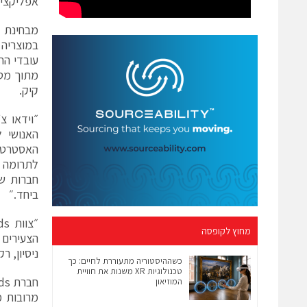
אפליקציית המס
קיק.
״וידאו צ
האסטרטגי
לתרומה מ
חברות שח
ביחד.״
מחוץ לקופסה
ניסיון, ר
כשההיסטוריה מתעוררת לחיים: כך
טכנולוגיות XR משנות את חוויית
המוזיאון