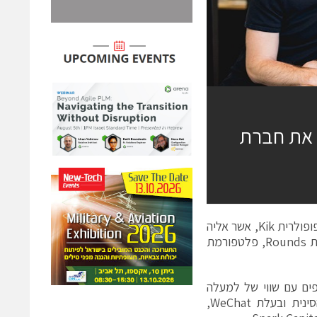
ם הקנדית Kik רוכשת את חברת
קיק אינטראקטיב (Kik Interactive), מפעילת אפליקציית המסרים המיידים הפופולרית Kik, אשר אליה
רשומים למעלה מ-300 מיליון משתמשים, הודיעה היום כי היא רוכשת את חברת Rounds, פלטפורמת
 (Unicorn) בעולם הסטארטאפים עם שווי של למעלה
ממיליארד דולר. בין משקיעיה ניתן למצוא את Tencent, ענקית התוכנה הסינית ובעלת WeChat,