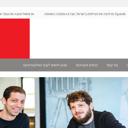
OpenAI מרחיבה את פעילותה בישראל; אברא הוסמכה כשותפת
אראסאל ממנה את עופר אליקים
S רשמית
ו
צור קשר
כנסים ותערוכות
מנוע חיפוש לענף האלקטרוניקה