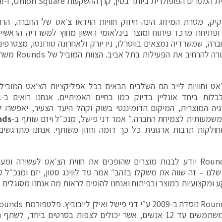
רים הפופולרית ביותר בסין, קרן ההשקעות Union Square, ו-Spark Capital.
מתוך מטרה להרחי
׳אט וחוויות לייב הם השלבים הבאים בכל אפליקציות הצ׳אט המובילו
ה המוצרית, המיקום הדומיננטי בשוק וקהל היעד הצעיר, יאפשרו 
שמעותית לצמיחת החברה.״ אמר דני פישל, מנכ״ל ויזם שותף ב-
nds
ולקות תרבות ארגונית כל כך דומה וחזון משותף. אנחנו מתרגשי
״צוות Rounds יודע לבנות מוצרים שהופכים את חווית הצ׳אט לעשירה 
קע ומקצועיות במוצר ובפיתוח ואנחנו להוטים לראות מה אנחנו מסוגלים 
מרובות משתמשים עד 12 אנשים, אשר יכולים לצפות בסרטים ביחד