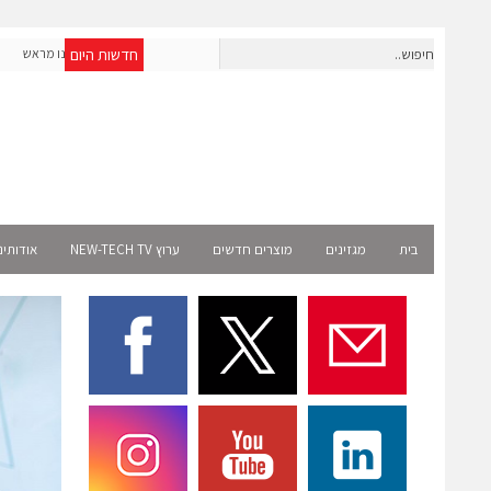
חדשות היום
חברת IAIG גייסה 6 מיליון דולר להקמת חברות תוכנה שנבנו מראש
לעידן ה-AI
elect
בית
מגזינים
מוצרים חדשים
ערוץ NEW-TECH TV
אודותינ