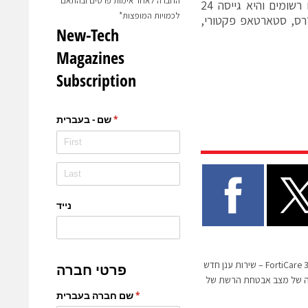
החברה לאחר אימות פרטים ובהתאם
ועוד, הכל ב-live וב-real-time. ל-Rounds למעלה מ-40 מיליון משתמשים רשומים והיא גייסה 24
לכמויות המופצות*
נצ׳רס, סטארטאפ פקטורי,
פורטינט מכריזה על FortiCare 360° – שירות ענן חדש
ה של מצב אבטחת הרשת של