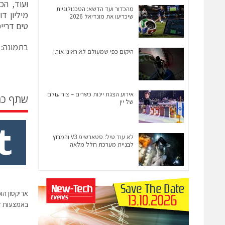
מהכדור ועד הדשא: הטכנולוגיות
מיליון ד
שיכריעו את מונדיאל 2026
טים דרייפר מ-DFJ ומשקיעי
בתמונה: ד
היקום כפי שמעולם לא ראינו אותו
אירוע הצגת יינות כשרים – צור עולם
שתף כ
של יין
לא עוד טיל: סטארשיפ V3 והמרוץ
לבניית מערכת חלל מלאה
אריקסון הו
באמצעות ד