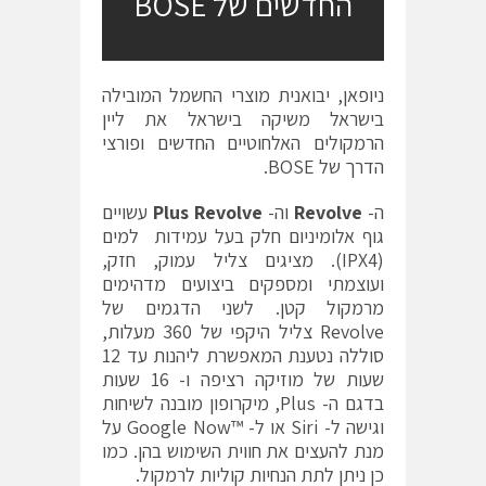
החדשים של BOSE
ניופאן, יבואנית מוצרי החשמל המובילה
בישראל משיקה בישראל את ליין
הרמקולים האלחוטיים החדשים ופורצי
הדרך של BOSE.
ה-
Revolve
וה-
Revolve
Plus
עשויים
גוף אלומיניום חלק בעל עמידות למים
(IPX4). מציגים צליל עמוק, חזק,
ועוצמתי ומספקים ביצועים מדהימים
מרמקול קטן. לשני הדגמים של
Revolve צליל היקפי של 360 מעלות,
סוללה נטענת המאפשרת ליהנות עד 12
שעות של מוזיקה רציפה ו- 16 שעות
בדגם ה- Plus, מיקרופון מובנה לשיחות
וגישה ל- Siri או ל- ™Google Now על
מנת להעצים את חווית השימוש בהן. כמו
כן ניתן לתת הנחיות קוליות לרמקול.