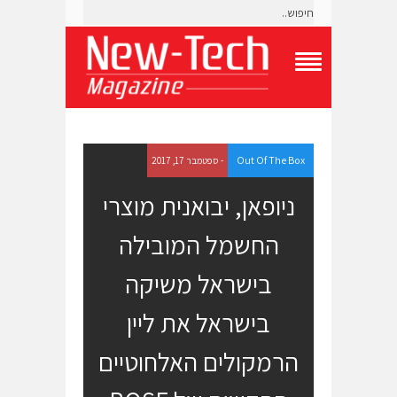
T
o
g
g
l
e
Out Of The Box
- ספטמבר 17, 2017
N
a
ניופאן, יבואנית מוצרי
v
i
החשמל המובילה
g
a
t
בישראל משיקה
i
o
בישראל את ליין
n
M
e
הרמקולים האלחוטיים
n
u