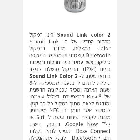
Sound Link color 2
הינו רמקול
מהדור החדש של ה- Sound Link
Color המצליח
.
מדובר ברמקול
Bluetooth עוצמתי וקומפקטי המצופה
סיליקון, אשר עמיד בפני חבטות ורטיבות
במים (IPX4). הרמקול מושלם לבילוי
בתנאי שטח. ל-
Sound Link Color 2
סוללת ליתיום יון נטענת שמספיקה ל-8
שעות האזנה ומכיל טכנולוגיה חדשנית
של ®Bose המאפשרת לצליל עוצמתי
ומודגש לצאת מתוך רמקול כל כך קטן
.
לרמקול אשר תומך ב- NFC מיקרופון
מובנה לקבלת שיחות וגישה ל- Siri או
ל-™ Google Now. בנוסף, היישום
Bose Connect מסייע לנהל בקלות
חיבורי Bluetooth ולבטל את הנעילה