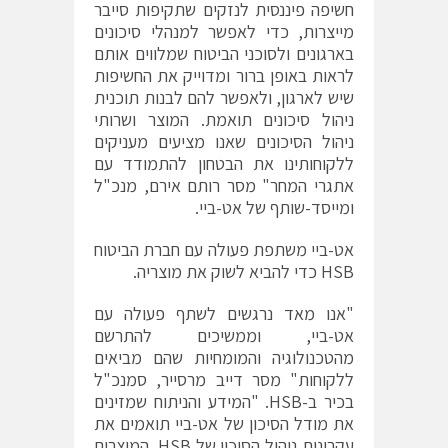
חשיפה פיננסית לנזקים שתקיפות סייבר
מייצרות, כדי לאפשר למנהלי סיכונים
בארגונים ולסוכני הביטוח שמלווים אותם
לראות באופן ברור ומדוייק את החשיפות
שיש לארגון, ולאפשר להם לבנות תוכנית
ניהול סיכונים תואמת. המוצר ושרותי
ניהול הסיכונים שאנו מציעים מעניקים
ללקוחותינו את הבטחון להתמודד עם
אתגרי המחר" מסר רותם אירם, מנכ"ל
ומייסד-שותף של אט-ביי.
אט-ביי משתפת פעולה עם חברת הביטוח
HSB כדי להביא לשוק את מוצריה.
"אנו מאד נרגשים לשתף פעולה עם
אט-ביי, וממשיכים להתרשם
מהטכנולוגיה והמומחיות שהם מביאים
ללקוחות" מסר דייב מרסייר, סמנכ"ל
בכיר ב-HSB. "המידע והניתוח שמזינים
את מודל הסיכון של אט-ביי תואמים את
עקרונות ניהול הסיכון של HSB. המוצרים