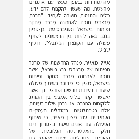
מהתמודדות באופן מעשי עם אתגרים
מהשטח, מה שעשוי להקנות להם ידע,
כלים והתנסות חשובה לעתיד. "חברת
מרצדס חנכה לאחרונה מרכז מחקר
ופיתוח בישראל ואוניברסיטת בן-גוריון
בנגב גאה להיות בין הראשונים לשתף
פעולה עם הקונצרן הגלובלי", הוסיף
שביט.
אייל מאייר
, מנהל החדשנות של מרכז
הפיתוח של מרצדס בנץ-בישראל, אשר
חנכה לאחרונה מרכז מחקר ופיתוח
בישראל, מציין כי מדובר בשיתוף פעולה
שיעודד רעיונות חדשים ופורצי דרך אשר
יאפשרו קשר בלתי אמצעי בין המותג
ללקוחות החברה. אנו נבחן שילוב רעיונות
אלה בטכנולוגיות ובמודלים העסקיים
העתידיים. עוד מציין מאייר, כי שיתוף
הפעולה עם אוניברסיטת בן-גוריון הינו
חלק מהאסטרטגיה הגלובלית של
הקונצרן, שתכליתה יצירת אקו-סיסטם