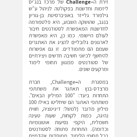
זירת ה
–
Challenge
של מרכז בנג'יס
ליזמות וחדשנות בפקולטה לניהול ע"ש
גילפורד גלייזר באוניברסיטת בן-גוריון
בנגב, שהושקה השבוע, היא פלטפורמה
לחדשנות המאפשרת לסטודנטים חיבור
לעולם היישומי. כמו כן, היא מאפשרת
לארגונים גלובליים להציג את האתגרים
שעמם הם מתמודדים. זו גם אפשרות
להיחשף לכיווני חשיבה חדשים ויצירתיים
של סטודנטים ממגוון תחומי לימוד
ומרקעים שונים.
במסגרת ה
–
Challenge, חברת
מרצדס-בנץ תאתגר את משתתפי
התחרות ביעד: "100 המיליון הבאים".
משתתפי האתגר הם שיחליטו באילו 100
מיליון מדובר (למשל: דיגיטציה, חווית
נהיגה, כמות לקוחות, שעות טעינה
חשמלית, היקפי נסיעות אוטונומיות
וכדומה). התחרות פתוחה לסטודנטים
בכל תחומי הלימוד, ממוסדות אקדמיים