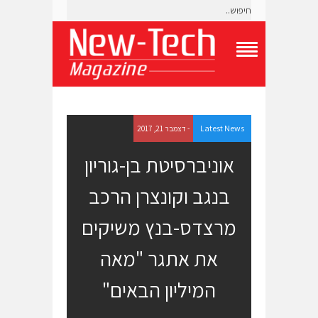
T
o
g
g
l
e
Latest News
- דצמבר 21, 2017
N
a
אוניברסיטת בן-גוריון
v
i
בנגב וקונצרן הרכב
g
a
t
מרצדס-בנץ משיקים
i
o
את אתגר "מאה
n
M
e
המיליון הבאים"
n
u