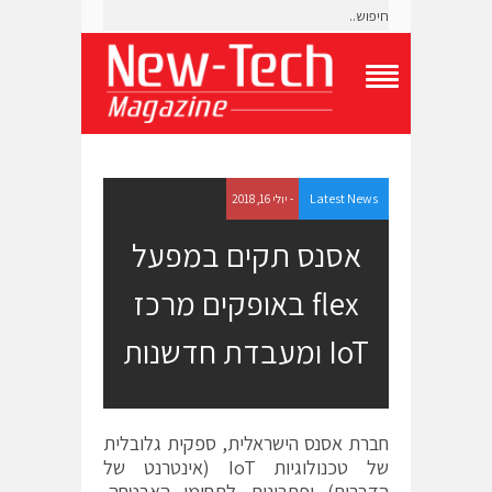
T
o
g
g
l
e
Latest News
- יולי 16, 2018
N
a
אסנס תקים במפעל
v
i
flex באופקים מרכז
g
a
t
IoT ומעבדת חדשנות
i
o
n
M
e
חברת אסנס הישראלית, ספקית גלובלית
n
של טכנולוגיות IoT (אינטרנט של
u
הדברים) ופתרונות לתחומי האבטחה,