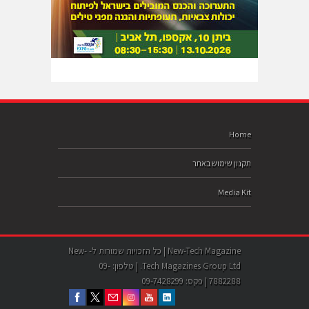
Home
תקנון שימוש באתר
Media Kit
New-Tech Magazine | כל הזכויות שמורות ל- New-
Tech Magazines Group Ltd. | טלפון: 09-
7882288 | פקס: 09-7428299