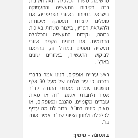
מרשימה. משרד הכלכלה רואה חשיבות
רבה בקידום התעשייה והתעסוקה
בישראל במיוחד באזורי הפריפריה. אנו
פועלים ליצירת תעסוקה איכותית
ולהעלאת הפריון, בייצור משרות באיכות
גבוהה, וקידום התעשייה והכלכלה
הדרומית. אנו בוחנים הקמת אזורי
תעשייה נוספים במודל זה, בהתאם
לביקושי התעשייה, באזורים שונים
בארץ".
ראש עיריית אופקים, דנינו אמר בדברי
ברכתו כי עיר שלמה של מעל 30 אלף
תושבים עומדת מאחורי התודה לד״ר
אמיר ולחברת אסנס. ״זה או מאות
עובדים מקומיים, מהנגב ומאופקים, או
מאות סינים בחו״ל. ברור לנו מה עדיף
לכלכלה ולחזון הציוני שד״ר אמיר אוחז
בו״.
בתמונה – מימין: