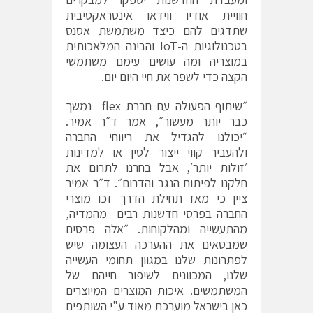
חוויית אודיו ווידאו אינטראקטיבית
שתדגים להם כיצד משתמשת אסנס
בטכנולוגיות ה-IoT והבינה המלאכותית
במוצריה ומה עושים עימם משתמשי
הקצה כדי לשפר את חיי היום יום.
״שיתוף הפעולה עם חברת flex נמשך
כבר יותר מעשור״, אמר ד״ר אמיר.
״יכולנו להגדיל את ריווחי החברה
ולהעביר קווי ייצור לסין או למדינות
׳זולות יותר׳, אבל בחרנו לתרום את
חלקנו לפיתוח הנגב והדרום״. ד״ר אמיר
ציין כי מאז תחילת הדרך זכו מוצרי
החברה בפרסי חדשנות רבים מהמדיה,
מהתעשייה ומהלקוחות. ״אלה פרסים
שמבטאים את ההערכה העצומה שיש
לפתרונות שלנו במגוון תחומי העשייה
שלנו, המכוונים לשיפור חייהם של
המשתמשים. איכות המוצרים המיוצרים
כאן בישראל מוערכת מאוד ע"י השותפים