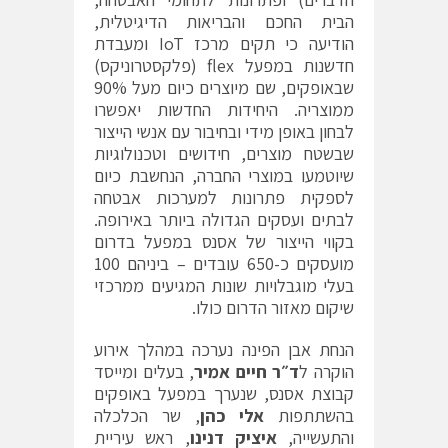
הבית החכם והבריאות הדיגיטלית,
הודיעה כי תקים מרכז IoT ומעבדת
חדשנות במפעל flex (פלקסטרוניקס)
שבאופקים, שם מיוצרים כיום מעל 90%
ממוצריה. היחידות החדשות יאפשרו
לבחון באופן מידי ובחיבור עם אנשי הייצור
שבשטח מוצרים, חידושים וטכנולוגיות
שיוטמעו במוצרי החברה, הנחשבת כיום
לספקית פתרונות למערכות אבטחה
לבתים ועסקים הגדולה ביותר באירופה.
בקווי הייצור של אסנס במפעל בדרום
מועסקים כ-650 עובדים – ביניהם 100
בעלי מוגבלויות שונות המגיעים ממרכזי
שיקום מאזור הדרום כולו.
הנחת אבן הפינה נערכה במהלך אירוע
הוקרה ל
ד״ר חיים אמיר
, בעלים ומייסד
קבוצת אסנס, שנערך במפעל באופקים
בהשתתפות
אלי כהן
, שר הכלכלה
והתעשייה,
איציק דנינו
, ראש עיריית