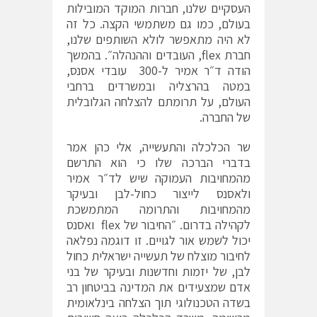
העסקיים שלנו, חברות המוקד המובילות
בעולם, כמו גם משתמשי הקצה. כל זה
לא היה מתאפשר לולא השותפים שלנו,
חברת flex, העובדים וההנהלה״. בהמשך
הודה ד״ר אמיר ל-300 עובדי אסנס,
במטה בהרצליה ובמשרדים ברחבי
העולם, על תרומתם להצלחה הגלובלית
של החברה.
שר הכלכלה והתעשייה, אלי כהן אמר
בדברי הברכה שלו כי הוא התרשם
מהמחויבות העמוקה שיש לד״ר אמיר
ולאסנס לייצור כחול-לבן ובעיקר
מהמחויבות והתרומה המתמשכת
לקהילה בדרום. ״החיבור של flex ואסנס
יכול לשמש אור לגויים. זו דוגמה נפלאה
לחיבור מוצלח של תעשייה ישראלית כחול
לבן, של יזמות וחדשנות ובעיקר של בני
אדם שמצעידים את המדינה בביטחון רב
בשדה הטכנולוגי תוך הצלחה בינלאומית