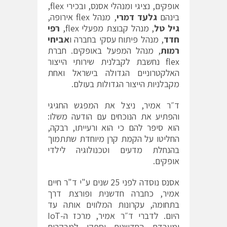
אופקים, נציגי ומנהלי אסנס, ובכירי flex,
בינהם
גלעד דמרי
, מנהל flex אירופה,
גיל טל
, מנהל קבוצת מפעלי flex,
רפי
חדד
, מנהל פיתוח עסקי בחברה ו
אביחי
רמות
, מנהל המפעל באופקים. חברת
flex נחשבת לקבלנית שירותי הייצור
האלקטרוניים הגדולה בישראל ואחת
מקבלניות הייצור הגדולות בעולם.
ד״ר אמיר, ניצל את המפגש החגיגי
והפתיע את הנוכחים עם הודעה משלו:
הוא סיפר להם כי הוא ורעייתו, רבקה,
החליטו על הקמת קרן מיוחדת שתתמוך
בהנחלת מדעים וטכנולוגיה לילדי
אופקים.
אסנס נוסדה לפני 25 שנים ע"י ד"ר חיים
אמיר, כחברה חדשנית ופורצת דרך
בתחומה, עקרונות המלווים אותה עד
היום. לדברי ד״ר אמיר, מרכז ה-IoT
ומעבדת החדשנות יספקו למבקרים