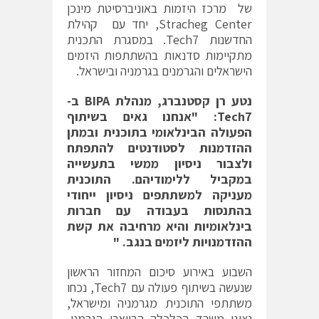
של מרכז היזמות באוניברסיטת מינכן
Stracheg Center, יחד עם קהילת
החדשנות Tech7. במסגרת התכנית
מתקיימות סדנאות בהשתתפות היזמים
הישראלים והגרמנים בגרמניה ובישראל.
נטע רן קסטנברג, מנהלת
BIPA
ב-
Tech7
: "אנחנו גאים בשיתוף
הפעולה הבינלאומי בתוכנית ובמתן
ההזדמנות לסטודנטים להתפתח
ולצבור ניסיון ממשי בתעשייה
במקביל ללימודיהם. התוכנית
מעניקה למשתתפים ניסיון ייחודי
בהתנסות בעבודה עם חברות
בינלאומיות והיא מרחיבה את קשת
ההזדמנויות ליזמים בנגב. "
השבוע באירוע סיכום המחזור הראשון
שנעשה בשיתוף פעולה עם Tech7, נכחו
משתתפי התוכנית מגרמניה ומישראל,
נציגי משרד הכלכלה הבווארי הגרמני,