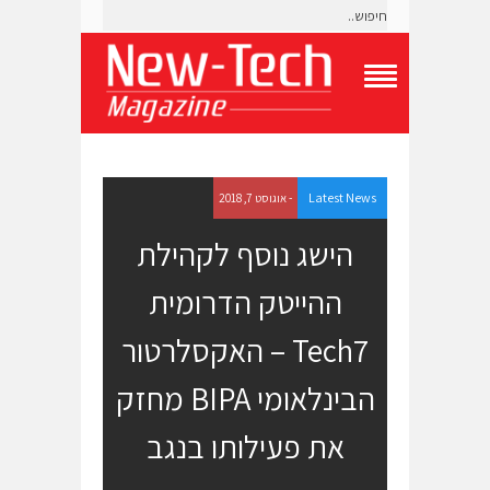
T
o
g
g
l
e
Latest News
- אוגוסט 7, 2018
N
a
הישג נוסף לקהילת
v
i
ההייטק הדרומית
g
a
t
Tech7 – האקסלרטור
i
o
הבינלאומי BIPA מחזק
n
M
e
את פעילותו בנגב
n
u