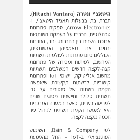
היטאצ'י ונטרה
(
Hitachi Vantara
),
חברת בת בבעלות תאגיד היטאצ'י, ו-
Arrow Electronics, ספקית פתרונות
טכנולוגיים, הכריזו על העמקת השותפות
ארוכת השנים בין החברות. יחד, החברות
ירחיבו את מאמציהן המשותפים,
הכוללים כיום פתרונות לעולמות תשתיות
המחשוב, לפיתוח ומכירה של פתרונות
קצה-לקצה חדשים המשלבים תשתיות
מחשוב אנליטיקה, יישומי IoT ופתרונות
קישוריות לרשתות תקשורת שיאפשרו
הקמת רשתות של סנסורים על גבי
תשתית סלולר וחיישנים מסוגים שונים
לפריסה בערים, כאשר המטרה המרכזית
היא לאפשר הקמת תשתית לניהול עיר
חכמה מקצה לקצה.
לפי
Bain & Company
, השימוש
הפוטנציאלי ב-IoT – החל מהטמעת