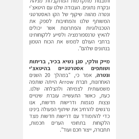
ותובנות מתקדמות המתקבלות מניהול
ובקרת נתונים. העבודה שלנו עם היטאצ'י
ונטרה מהווה שיקוף של הקו האסטרטגי
המשותף שלנו והמחויבות לספק את
הטכנולוגיות והפתרונות אשר יכולים
להאיץ טרנספורמציה ולסייע ללקוחותינו
ברחבי העולם לממש את הכוח הטמון
בנתונים שלהם".
מייק וולקי, סגן נשיא בכיר, בריתות
ושותפים אסטרטגיים בהיטאצ'י
ונטרה
, אמר כי, "במהלך 20 השנים
האחרונות, חברת Arrow הייתה שותפה
משמעותית לצמיחה ולהצלחה שלנו.
כעת, כאשר התעשייה עוברת שינויים
וצצות מגמות ודרישות חדשות, אנו
נרגשים להרחיב את שיתוף הפעולה בינינו
כדי להתמודד עם דרישות חדשות מצד
הלקוחות בתחומי הערים חכמות,
תחבורה, ייצור חכם ועוד".