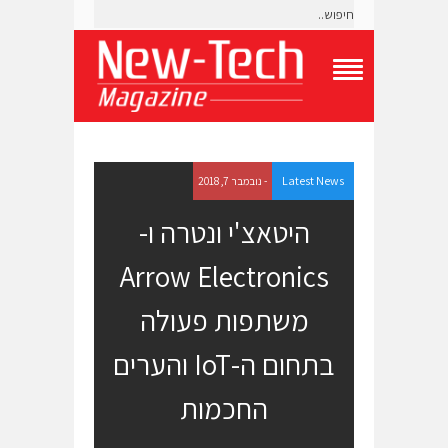
T
o
g
g
l
e
Latest News
- נובמבר 7, 2018
N
a
היטאצ'י ונטרה ו-
v
i
Arrow Electronics
g
a
t
משתפות פעולה
i
o
בתחום ה-IoT והערים
n
M
e
החכמות
n
u