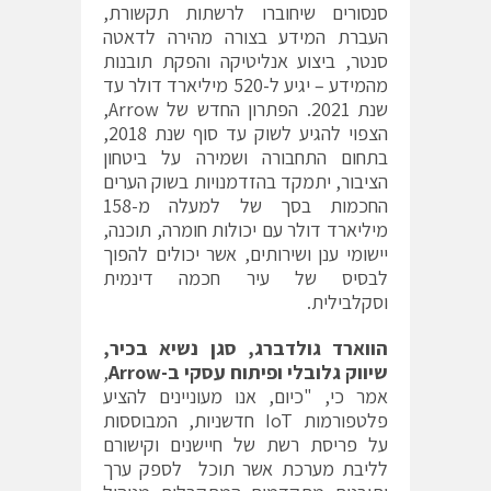
סנסורים שיחוברו לרשתות תקשורת,
העברת המידע בצורה מהירה לדאטה
סנטר, ביצוע אנליטיקה והפקת תובנות
מהמידע – יגיע ל-520 מיליארד דולר עד
שנת 2021. הפתרון החדש של Arrow,
הצפוי להגיע לשוק עד סוף שנת 2018,
בתחום התחבורה ושמירה על ביטחון
הציבור, יתמקד בהזדמנויות בשוק הערים
החכמות בסך של למעלה מ-158
מיליארד דולר עם יכולות חומרה, תוכנה,
יישומי ענן ושירותים, אשר יכולים להפוך
לבסיס של עיר חכמה דינמית
וסקלבילית.
הווארד גולדברג, סגן נשיא בכיר,
שיווק גלובלי ופיתוח עסקי ב-
Arrow
,
אמר כי, "כיום, אנו מעוניינים להציע
פלטפורמות IoT חדשניות, המבוססות
על פריסת רשת של חיישנים וקישורם
לליבת מערכת אשר תוכל לספק ערך