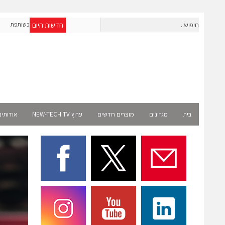
חדשות היום
OpenAI מרחיבה את פעילותה בישראל; אברא הוסמכה כשותפת
אר
Select רשמית
בית
מגזינים
מוצרים חדשים
ערוץ NEW-TECH TV
אודותינ