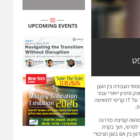
פט
עומסי העבודה בין הענן
הפרטי. ה- PRIMEFLEX החדש עבור Microsoft Azure Stack מספק פתרון ייחודי עבור
ארגונים המעוניינים לנצל את מלוא היתרונות של הענן הציבורי, אך עליהם לשמור על IT קריטי למשימה
ת.
כת המשולבת של Fujitsu PRIMEFLEX עבור Microsoft Azure Stack מהווה קפיצת מדרגה
 לפרטי, תוך בקרת
ן בין אם בענן הציבורי