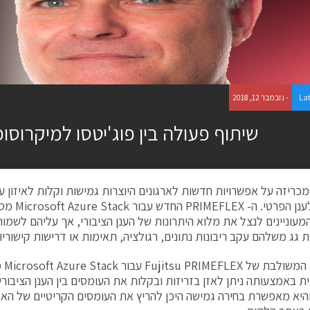
La
- נובמבר 12, 2018
שיתוף פעולה בין פוג'יטסו למיקרוסו
Fujits מכריזה על אפשרויות חדשות לארגונים היוצרות גמישות וקלות לאיזון 
הציבורי לענן 
 גג משלהם עקב ריבונות נתונים, רגולציה, תאימות או דרישות קישוריו
המער
 באמצעותה ניתן לאזן בזריזות ובקלות את העומסים בין הענן הציבורי
והיא מאפשרת בחירה גמישה היכן להריץ את העומסים הקריטיים של הארגו