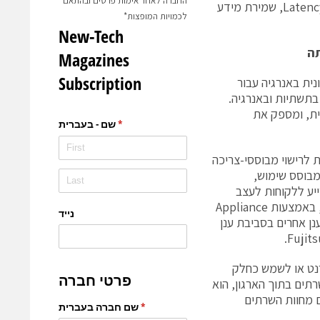
החברה לאחר אימות פרטים ובהתאם
אבל צריכים לשמור חלק מתשתיות המחשוב שלהם באתר הלקוח עקב דרישות Latency, שמירת מידע
לכמויות המופצות*
תה
ית באנרגיה עבור
חסכוניים בתשתיות ובאנרגיה.
שט את ניהול התשתית, ומספק את
קומי עם אופציות לרישוי מבוססי-צריכה
מבוסס שימוש,
רישיון קיימים. Fujitsu יכולה גם לסייע ללקוחות לעצב
פתרונות רישוי בהתאם לדרישות התקציב. גיבוי אופציונלי לנתונים מקומיים זמין, באמצעות Appliance
 וניתן לשלב את Azure עם פתרונות ענן אחרים בסביבת ענן
האינטרנט או לשמש כחלק
למרות שכל השירותים של הAzure ירוצו על שרתים בתוך הארגון, הוא
ם מחוות השרתים