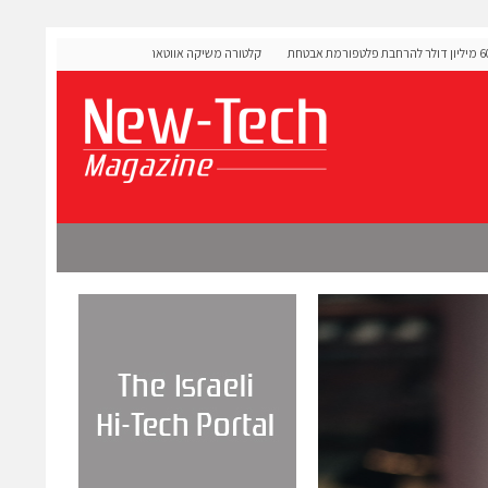
OLIGO Sec גייסה 60 מיליון דולר להרחבת פלטפורמת אבטחת
קלטורה משיקה אווטארים עם אינטליגנציה רגשית לתרגול שי
מורכבות