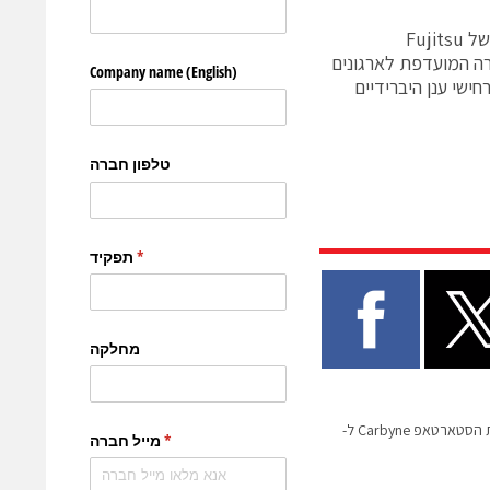
נטליה Mackevicius, מנכ"לית Azure Stack, במיקרוסופט, אומרת: "ההכנסה של Fujitsu
Microsoft Azure Sta מסייעת להדגיש את Azure כבחירה המועדפת לארגונים
ם לעבוד עם Fujitsu כדי לאפשר תרחישי ענן היברידיים
הסכם אסטרטגי בין חברת הסטארטאפ Carbyne ל-