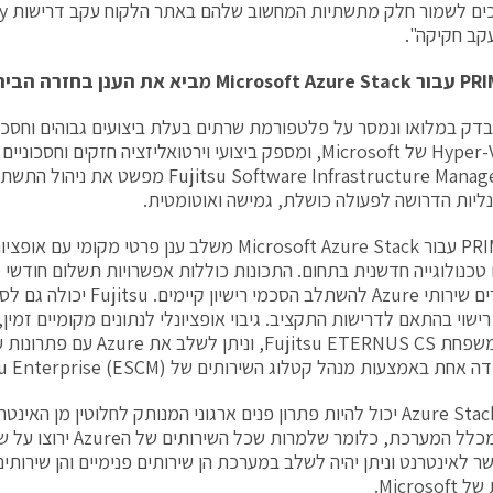
עקב חקיקה".
PRI
עבור
Microsoft Azure Stack
מביא את הענן בחזרה הבי
בדק במלואו ונמסר על פלטפורמת שרתים בעלת ביצועים גבוהים וחסכונ
סביבות Hyper-V של Microsoft, ומספק ביצועי וירטואליזציה חזקים ו
Fujitsu Software Infrastructure Manager (ISM) מפ
נליות הדרושה לפעולה כושלת, גמישה ואוטומטית.
PRIMEFLEX עבור Microsoft Azure Stack משלב ענן פרטי מ
טכנולוגייה חדשנית בתחום. התכונות כוללות אפשרויות תשלום חודשי 
המאפשרים שירותי Azure להשתלב הסכמי 
הגיבוי ממשפחת Fujitsu ETERNUS CS,
ת באמצעות מנהל קטלוג השירותים של Fujitsu Enterprise (ESCM).
פתרון הAzure Stack יכול להיות פתרון פנים ארגוני המנותק לחלוטין מן 
היברידי מכלל המערכת, כלומר ש
שר לאינטרנט וניתן יהיה לשלב במערכת הן שירותים פנימיים והן שירותי
Microso.