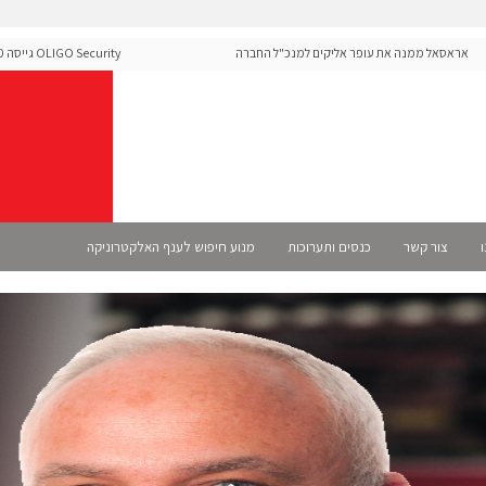
אסאל ממנה את עופר אליקים למנכ"ל החברה
urity
ה-Runtime בעידן מתקפות ה-AI
ו
צור קשר
כנסים ותערוכות
מנוע חיפוש לענף האלקטרוניקה