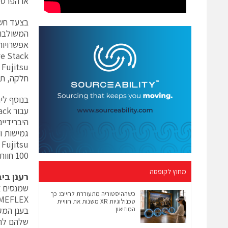
או הפרטי
בצעד חשו
חלקה, תו
היברידיי
גמישות ו
100 חוות השרתים של החברה הפרוסים בכל העולם.
מחוץ לקופסה
רענן בי
כשההיסטוריה מתעוררת לחיים: כך
טכנולוגיות XR משנות את חוויית
המוזיאון
שלהם לתו