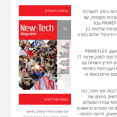
דשה ביותר למערכות
מהדורה דיגיטלית
נן עבור מערכות מקומיות, עם
אפשרויות רישוי גמישות, כולל מודלים מבוססי צריכה וקיבולת. ההכרזה של PRIMEFLEX עבור
אינטגרציה עולמיות בין
 בשינוי הדיגיטלי שלהם בצורה
בנוסף ליתרונות המערכת החדשה בפריסה מהירה ולתמיכה סטנדרטית מסביב לשעון, PRIMEFLEX
עבור Microsoft Azure Stack מגובה על ידי שירותי One-Stop של Fujitsu על מנת לספק שירותי IT
לים להריץ תשתיות עם
הענן ניתנת כשירותי
שירותים המנוהלים של FUJITSU או דרך הסכם אירוח באחת מ-
י הדיגיטלי מוביל לתשתיות IT מורכבות יותר ויותר, כפי
ם חדשים. פיתחנו את
בקשת מנוי למגזין
 וזרימה בין עומסי עבודה הפועלים
כן הם לוקחים את הצעדים הראשונים
מנוי מותנה במילוי הטופס, באישור
ועים, זריזות וזמינות –