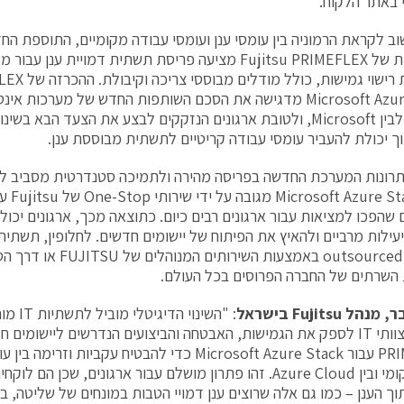
 באתר הלקוח.
ב לקראת הרמוניה בין עומסי ענן ועומסי עבודה מקומיים, התוספת הח
המשולבות של Fujitsu PRIMEFLEX מציעה פריסת תשתית דמויית ע
Microsoft Azure Stack מדגישה את הסכם השותפות החדש של מערכות 
Fujitsu לבין Microsoft, ולטובת ארגונים הנזקקים לבצע את הצעד הבא
ך יכולת להעביר עומסי עבודה קריטיים לתשתית מבוססת ענן.
ם שהפכו למציאות עבור ארגונים רבים כיום. כתוצאה מכך, ארגונים יכו
יעילות מרביים ולהאיץ את הפיתוח של יישומים חדשים. לחלופין, תשתית 
outsourced Fujitsu באמצעות ה
בר, מנהל
Fujitsu
בישראל
: "השינו
שמנסים צוותי IT לספק את הגמישות, האבטחה והביצועים הנדרשים ליישומי
PRIMEFLEX עבור Microsoft Azure Stack כדי להבטיח עקביות
בענן המקומי ובין Azure Cloud. זהו פתרון מושלם עבור ארגונים, ש
ך הענן – כמו גם אלה שרוצים ענן דמויי הטבות במונחים של שליטה, ביצ