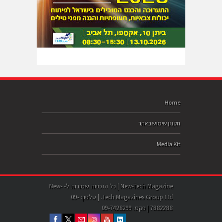
Home
תקנון שימוש באתר
Media Kit
New-Tech Magazine | כל הזכויות שמורות ל- New-
Tech Magazines Group Ltd. | טלפון: 09-
7882288 | פקס: 09-7428299