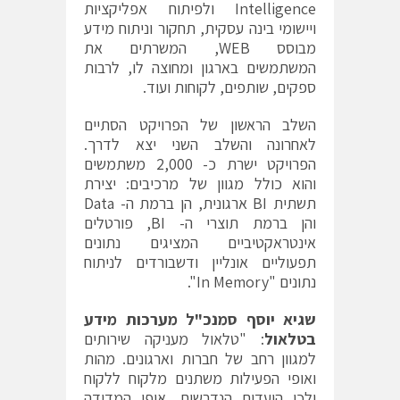
Intelligence ולפיתוח אפליקציות
ויישומי בינה עסקית, תחקור וניתוח מידע
מבוסס WEB, המשרתים את
המשתמשים בארגון ומחוצה לו, לרבות
ספקים, שותפים, לקוחות ועוד.
השלב הראשון של הפרויקט הסתיים
לאחרונה והשלב השני יצא לדרך.
הפרויקט ישרת כ- 2,000 משתמשים
והוא כולל מגוון של מרכיבים: יצירת
תשתית BI ארגונית, הן ברמת ה- Data
והן ברמת תוצרי ה- BI, פורטלים
אינטראקטיביים המציגים נתונים
תפעוליים אונליין ודשבורדים לניתוח
נתונים "In Memory".
שגיא יוסף סמנכ"ל מערכות מידע
בטלאול
: "טלאול מעניקה שירותים
למגוון רחב של חברות וארגונים. מהות
ואופי הפעילות משתנים מלקוח ללקוח
ולכן היעדים הנדרשים, אופן המדידה