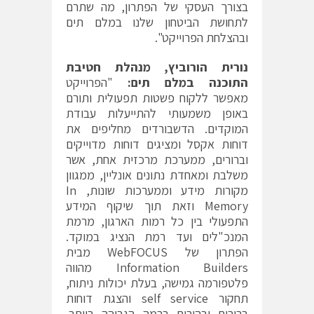
בצורך העסקי של הפתרון, מה שתרם
לתחושת הביטחון שלנו במלם תים
ובהצלחת הפרוייקט".
נורית הורוביץ, מנהלת חטיבת
התוכנה במלם תים:
"הפרוייקט
מאפשר ללקוח פשטות תפעולית ותורם
באופן משמעותי להתייעלות עבודת
המוקדים. הדשבורדים מחליפים את
דוחות אקסל ומציגים דוחות מדוייקים
וברורים, ממערכת מרכזית אחת, אשר
משלבת ומאחדת נתונים אונליין, ממגוון
מקורות מידע וממערכות שונות, In
Memory וזאת תוך שיקוף המידע
התפעולי בין כל רמות הארגון, מרמת
המנכ"לים ועד רמת הנציג במוקד.
הפתרון של WebFOCUS מבית
Information Builders מהווה
פלטפורמה גמישה, בעלת יכולות ניתוח,
תחקור self service והצגת דוחות
ברורים ובהירים ברמה הגבוהה ביותר.