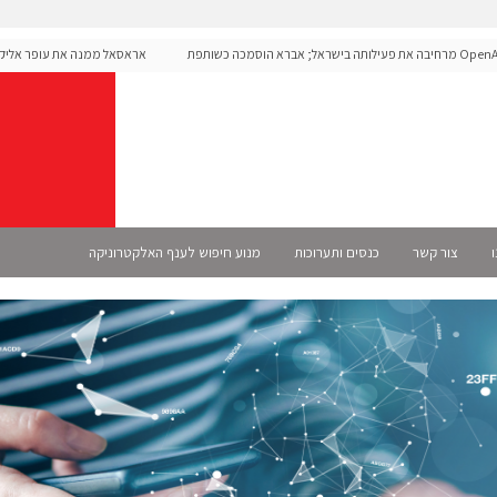
OpenAI מרחיבה את פעילותה בישראל; אברא הוסמכה כשותפת
אראסאל ממנה את עופר אליקים למ
ו
צור קשר
כנסים ותערוכות
מנוע חיפוש לענף האלקטרוניקה