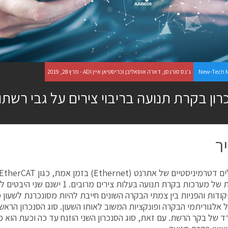
New-Tech 
ג'נס סורנסן, דארה אוסאליבן וכריסטיאן איין ADI - מרץ 28, 2019
רון בקרת תנועה בריבוי צירים על גבי רשת
ר
מסונכרנת של מערכות בקרת תנועה בעלות צירים מרו
ודות והפניות בין צמתי הבקרה השונים חייבת להיות מסונכרנת לשעון 
ל אלגוריתמי הבקרה ופונקציות המשוב לאותו השעון. סוג הסנכרון הראשו
ד של בקר הרשת. עם זאת, סוג הסנכרון השני הוזנח עד כה וכעת הוא מ