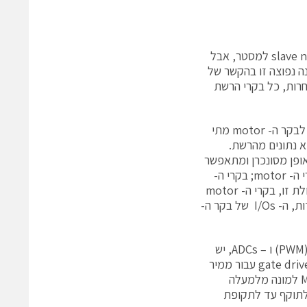
פרוטוקולי רשת בזמן אמת עושים שימוש במגוון שיטות כדי לסנכרן את ה- slave nodes למסטר, אבל
ה נפוצה זו בהקשר של
חרות, כל בקרי הרשת
בדרך כלל, ישנם שני קווי הפסק בין בקר הרשת לבקר ה- motor. הראשון מודיע לבקר ה- motor מתי
רשת. השני מודיע לבקר ה- motor מתי לקרוא נתונים מהרשת.
ין בקר התנועה לבקר ה- motor מתרחשים באופן מסונכרן ומתאפשר
תזמון ברמת דיוק גבוהה מאוד. עם זאת, לא די בקבלת נתונים מסונכרנים לבקרי ה- motor; בקרי ה-
motor חייבים בנוסף להיות מסוגלים להגיב על הנתונים באופן מסונכרן. ללא יכולת זו, בקרי ה- motor
אינם יכולים לנצל את דיוק התזמון של הרשת. כשמדובר בתגובה להפניות ופקודות, ה- I/Os של בקר ה-
לכל אחד מה- I/Os בבקר ה-motor, כגון טיימרים של מודוליציית רוחב הפולס (PWM) ו – ADCs, יש
השהייה פנימי וקוונטיזציה של זמן. למשל, חשבו על טיימר PWN המפיק אותות gate drive עבור ממיר
המתח, כפי שמוצג באיור 2. הטיימר מייצר אותות gate על ידי השוואת רפרנס Mx למונה מלמעלה
כנס לתוקף עד לתקופת