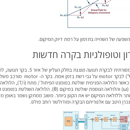
ון וטופולגיות בקרה חדשות
מיקום (θ*) לבקר motor על גבי רשת בז
מדורגות כאשר הלולאה הפנימית שו
במהירות (ω) והלולאה הנוספת שולטת במיקום (θ). הלו
נכרן היטב עם אלגוריתם הבקרה ומודולטור רוחב פולס.