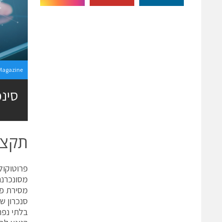
Magazine
סינכ
תקצי
מסירת פק
סנכרון ש
בלתי נפר