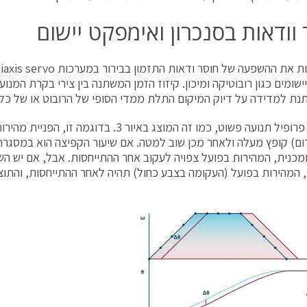
וודאות בסנכרון ואימפקט יישום
יתנת למדידה על דיוק המיקום התלת ממדי הסופי של הרובוט או של כלי
ם) קופץ מעלה ולאחר מכן שוב למטה. אם שיעור הקפיצה הוא במסגר
כנית, המהירות בפועל צפויה לעקוב אחר ההתייחסות. אבל, אם יש הש
המהירות בפועל (העקומה בצבע כחול) תהיה לאחר ההתייחסות, והתוצ