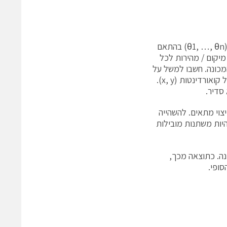
במכונות מרובות צירים, מיקום מטרה (x, y, z) מתורגם לפרופילי צירים זוויתיים (θ1, …, θn) בהתאם
מיקום / מהירות לכל
המכונה. חשבו למשל על
שני הצירים המופיעים באיור 4. נתיב מטרה עבור המכונה מתואר על ידי קבוצה של קואורדינטות (x, y).
צוי מתאים. להשהייה
היות משתנות מובילות
נה. כתוצאה מכך,
סופי.