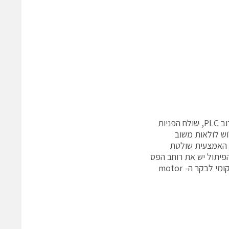
הגישה המסורתית לבקרת תנועה מוצגת בחלק העליון של איור 5. בקר תנועה, לרוב PLC, שולח הפניות
מן אמת. בקר ה- motor מורכב משלוש לולאות משוב
לטת במומנט הפיתול / מתח (T/i), הלולאה האמצעית שולטת
לאה השולטת במומנט הפיתול יש את רוחב הפס
הגדול ביותר וללולאת המיקום יש את הקטן ביותר. משוב ממתקן נשמר באופן מקומי לבקר ה- motor