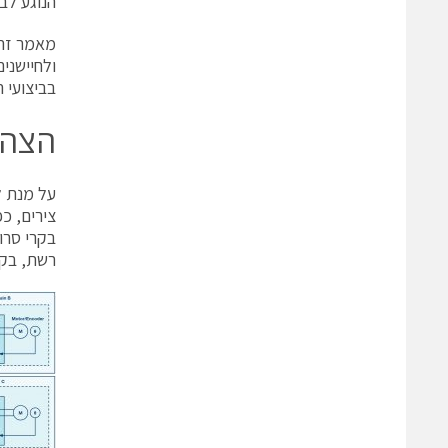
הנוגע לב
ולחיישני
בביצועי 
הצהר
על מנת ל
רשת, בקר motor, ממיר מתח ומנוע