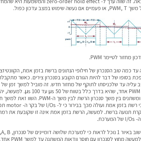
PWM הבאה. זה שווה ערך ל- o-order hold effect
עשה שימוש במצב עדכון כפול.
כון
מחזור
לטיימר
PWM
.
עד כמה טוב הסנכרון של חילופי הנתונים ברשת בזמן אמת, הקוונטיזצי
 הופכת בסופו של דבר להיות הגורם הקובע בסנכרון צירים. כאשר מתקב
יב עליה עד שלכניסתו לתוקף של מחזור חדש. זה מוביל למשך זמן של
עד משך PWM אחד, שהיא בדרך כלל בטווח
μs על גבי ר
קרת תנועה ברשת. למעשה, הרשת בזמן אמת אינה זו שקובעת את רמת 
מערכת.
מעשה מחוץ לסנכרון עם חוסר וודאות המשתנה עד למשך PWM אחד.