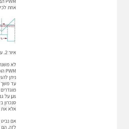
אחת לכל משך PWM, T, או פעמיים אם נ
איור
2.
עד
לא משנה 
PWM
ניתן להג
סנכרון ב
אלא את ה- I/Os של ה
לזה. הם ל