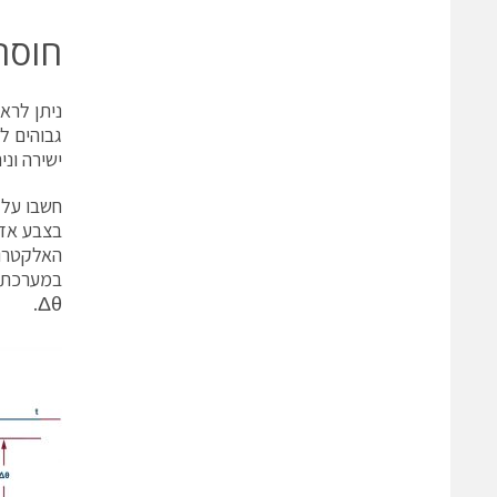
חוסר 
ישירה ונ
בצבע אדו
האלקטרומ
במערכת, 
Δθ.