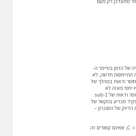
zer והמשמעות היא שהמחזור מתעדכן רק פעם
ה של הזמן בטיימר ה-
לת התייחסות חדשה, לא
 חוסר ודאות במהלך של
 של 50 μs עד 100 μs. למעשה, יהיו יחסי פאזה לא
מוגדרים ומשתנים בין משך סנכרון הרשת לבין משך ה-PWM. השוו זאת למשך חוסר ודאות של sub-1
שת בזמן אמת ועולה מכך בבירור כי ל- I/Os של בקר ה- motor תפקיד מכריע בהקשר של
הדיוק של הסנכרון –
אם נביט שוב באיור 1 נוכל לראות כי למערכת שלושה דומיינים של סנכרון, A, B, ו- C, שאינם קשורים זה