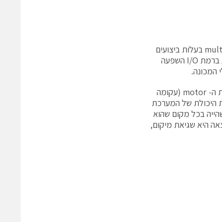
ניתן לראות את ההשפעה של חוסר ודאות התזמון בבירור במערכות multiaxis servo בעלות ביצועים
גבוהים ליישומים כגון רובוטיקה ומיכון. קיזוז הזמן המשתנה בין צירי בקרת המנוע ברמת I/O השפעה
 המכונה.
חשבו על פרופיל תנועה פשוט, כמו זה המוצג באיור 3. בדוגמה זו, הפניית מהירות ה- motor (עקומה
ת היכולת של המערכת
הייה בכל מקום שהוא
אה היא שגיאת מיקום,