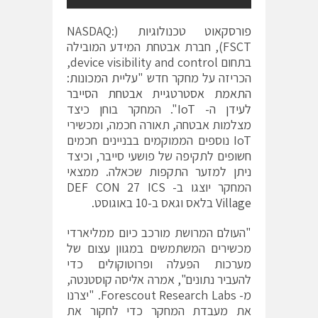
פורסקאוט טכנולוגיות
(NASDAQ:
FSCT), חברת אבטחת המידע המובילה
בתחום
device visibility and control
,
הכריזה על מחקר חדש "
עליית המכונות:
התאמת אסטרטגיית אבטחת הסייבר
לעידן ה-
IoT
". המחקר בוחן כיצד
מצלמות אבטחה, תאורה חכמה, ומכשירי
IoT
נוספים הממוקמים בבניינים חכמים
חשופים לתקיפה של פושעי סייבר, וכיצד
ניתן למזער התקפות שכאלה. ממצאי
המחקר יוצגו ב-
DEF CON 27 ICS
Village
בלאס וגאס ב-10 באוגוסט.
"העולם המרושת מורכב כיום ממליארדי
מכשירים המשתמשים במגוון עצום של
מערכות הפעלה ופרוטוקולים כדי
להעביר נתונים", אמרה אליסה קוסטנטה,
מ-
Forescout Research Labs
. "יצרנו
את מעבדת המחקר כדי לחקור את