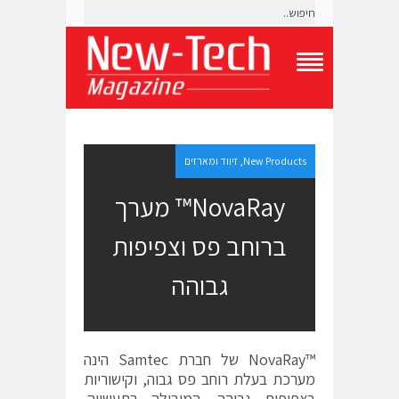
T
o
g
g
l
e
New Products
,
זיווד ומארזים
N
a
NovaRay™ מערך
v
i
ברוחב פס וצפיפות
g
a
t
גבוהה
i
o
n
M
e
™NovaRay של חברת Samtec הינה
n
מערכת בעלת רוחב פס גבוה, וקישוריות
u
בצפיפות גבוהה, המובילה בתעשייה.