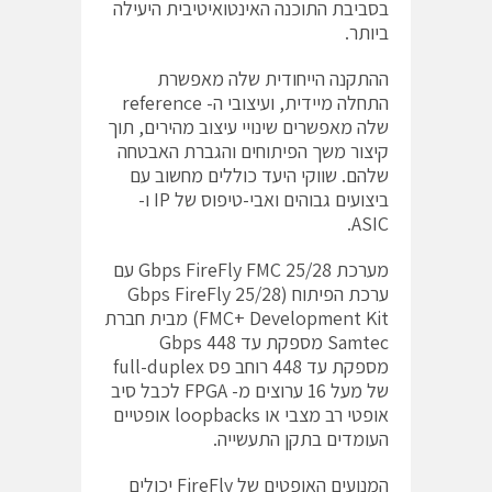
בסביבת התוכנה האינטואיטיבית היעילה
ביותר.
ההתקנה הייחודית שלה מאפשרת
התחלה מיידית, ועיצובי ה- reference
שלה מאפשרים שינויי עיצוב מהירים, תוך
קיצור משך הפיתוחים והגברת האבטחה
שלהם. שווקי היעד כוללים מחשוב עם
ביצועים גבוהים ואבי-טיפוס של IP ו-
ASIC.
מערכת Gbps FireFly FMC 25/28 עם
ערכת הפיתוח (25/28 Gbps FireFly
FMC+ Development Kit) מבית חברת
Samtec מספקת עד Gbps 448
מספקת עד 448 רוחב פס full-duplex
של מעל 16 ערוצים מ- FPGA לכבל סיב
אופטי רב מצבי או loopbacks אופטיים
העומדים בתקן התעשייה.
המנועים האופטים של FireFly יכולים