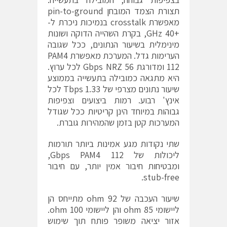
תצורת הצמד המובחן pin-to-ground
מאפשרת crosstalk בנמיכות ניכרת ל-
+GHz 40, בקרת השהייה הדוקה ושונות
מינימלית בשיעור הנתונים, ככל שגובה
הערימות גדל. המערכת מאפשרת PAM4
112 ומדורגת Gbps NRZ 56 לכל ערוץ.
היא מתגאה כמובילה בתעשייה בממוצע
שיעור נתונים מצרפי של Tbps 1.33 לכל
אינץ' רבוע. רמות ביצועים וצפיפות
גבוהות במיוחד הינן קריטיות ככל שגודל
המערכות קטן בזמן שהמהירות גוברת.
שתי נקודות מגע אמינות ביותר תורמות
ליכולות של Gbps PAM4 112,
ומבטיחות חיבור אמין יותר, עם חיבור
stub-free.
שיעור העכבה של ohm 92 מתייחס הן
ליישומי ohm 85 והן ליישומי ohm 100.
אזור יציאה משופר פותח תוך שימוש