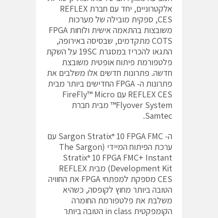
אלקטרוניים, יחד עם חברת REFLEX
CES, ספקית מובילה של מערכות
משובצות בהתאמה אישית ולוחות FPGA
COTS מתקדמים, שבסיסה באירופה,
התגאו להכריז במסגרת 19SC על השקת
פלטפורמת פיתוח אופטית משובצת
חדשה. פתרונות חדשים אלו משלבים את
פתרונות ה- FPGA החדישים ביותר מבית
REFLEX CES עם FireFly™ Micro
Flyover System™ מבית חברת
Samtec.
ה- Sargon Stratix
10 FPGA FMC עם
®
ערכת הפיתוח המיידי (The Sargon
Stratix
10 FPGA FMC+ Instant
®
Development Kit) מבית REFLEX
CES מספקת למפתחי FPGA את החוויה
הטובה ביותר מחוץ לקופסה, כשהיא
משלבת את פלטפורמת החומרה
הקומפקטית in class הטובה ביותר