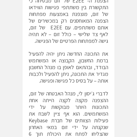
הצפנת ה- E2EE של זום מבטיחה כי
התקשורת בין משתתפי פגישות הווידאו
של זום, מוצפנת באמצעות מפתחות
הצפנה המאוחסנים רק במכשירים של
אותם משתתפים. עם E2EE של זום,
לאף צד שלישי – כולל זום – לא תהיה
גישה למפתחות הפרטיים של הפגישה.
את התכונה החדשה ניתן יהיה להפעיל
ברמת החשבון, הקבוצה או המשתמש
הבודד, ובהתאם לאופן בו מנהל החשבון
מגדיר את התכונה, ניתן להפעיל ולכבות
אותה – על בסיס כל פגישה ופגישה.
לדברי ג׳יסון לי, מנהל האבטחה של זום,
ההצפנה מקצה לקצה הייתה אחת
התכונות היותר מבוקשות על ידי
המשתמשים. הוא אף ציין לשבח את
פעילות הצוותים של חברת Keybase
שנקנתה על ידי זום במאי האחרון
שהצליחו לפתח את היכולת תוך 6