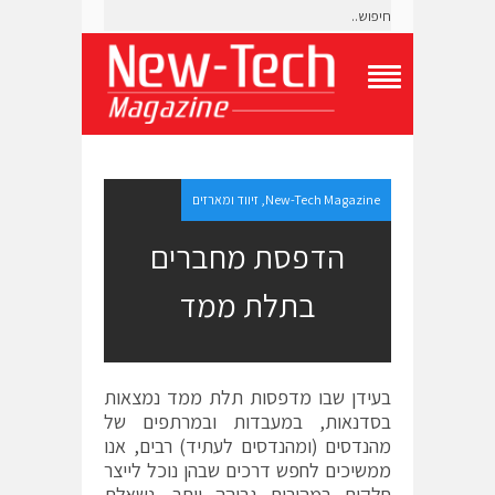
T
o
g
g
l
e
New-Tech Magazine
,
זיווד ומארזים
N
a
הדפסת מחברים
v
i
בתלת ממד
g
a
t
i
o
בעידן שבו מדפסות תלת ממד נמצאות
n
M
בסדנאות, במעבדות ובמרתפים של
e
מהנדסים (ומהנדסים לעתיד) רבים, אנו
n
ממשיכים לחפש דרכים שבהן נוכל לייצר
u
חלקים במהירות גבוהה יותר. נשאלת