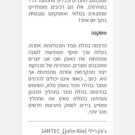
200,000 מחברים וכבלים (והמספר גדל
במהירות). אלו הם רכיבים פופולריים
שנמצאים במלאי ואספקתם מובטחת
בתוך יום אחד!
מסקנה
הדפסה בתלת ממד וטכנולוגיות אחרות
בעלות ערך מוסף מפתיעות לטובה
ומפתחות את האופן שבו אנו יוצרים
ומתכננים מוצרים. המהירות של טכניקות
ייצור מתקדמות אחרות מתפתחת אף
היא. כיום , כאשר איננו יכולים להדפיס
מחבר בתלת ממד באופן מלא, השימוש
בהדפסה בתלת ממד בתהליך התכנון
והפיתוח בהחלט מאיץ את התהליך
ומסייע בידינו לספק פתרונות חדשים
מהר יותר.
ג'והן ריילי SAMTEC ,[john Rile]