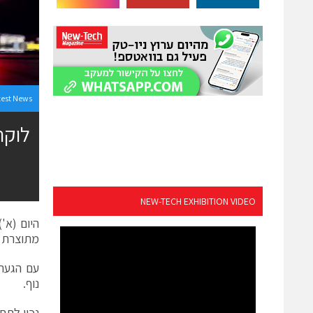
test News
NEW-TECH EXHIBITION VIDEO
מתוצרת ל
נוף.
נכון לתחילת ספטמבר, צברו 