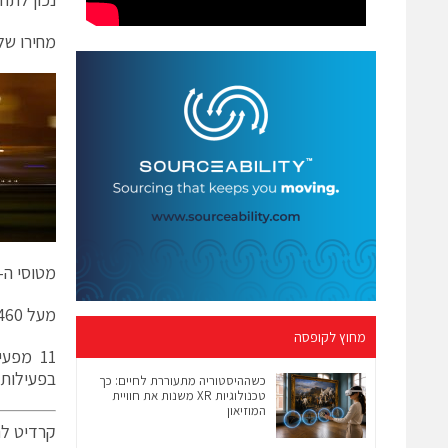
מחירו של מטוס F-35A עומד 
מטוסי ה-F-35 פועלים מ-29 בסיסים ונושאות מטוסים בתשע מדינות ברחבי העול
מעל 1,460 טייסים ו-11,025 אנשי תחזוקה הוכשרו עד כה.
מחוץ לקופסה
בפעילות 
כשההיסטוריה מתעוררת לחיים: כך
טכנולוגיות XR משנות את חוויית
המוזיאון
קרדיט לת