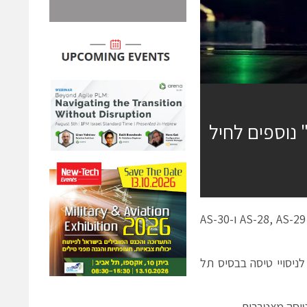
שלושה מטוסי F-35 "אדיר" נוספים לחיל
היום (א') נחתו בבסיס חיל האוויר בנבטים שלושה מטוסי F-35 "אדיר" חדשים: AS-28, AS-29 ו-AS-30
 המטוס שהוצב במרכז לניסויי טיסה בבסיס תל