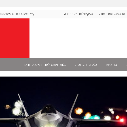
סאל ממנה את עופר אליקים למנכ"ל החברה
Security
ה-Runtime בעידן מתקפות ה-AI
ו
צור קשר
כנסים ותערוכות
מנוע חיפוש לענף האלקטרוניקה