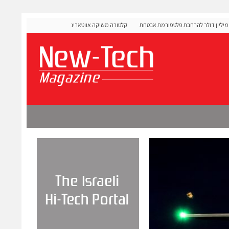
OLIGO  גייסה 60 מיליון דולר להרחבת פלטפורמת אבטחת
קלטורה משיקה אווטארים עם אינטליגנציה רגשית לתרגול שיחו
מורכבות