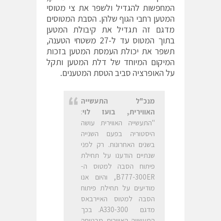
המחפשות להגדיל ולשפר את צי מטוסי
המטען רחבי הגוף שלהן. הסבת המטוסים
מדגם זה תגדיל את קיבולת המטען
בתוך המטוס עד ל-27 משטחי הטענה,
תשפר את יכולת העמסת המטען בזכות
המיקום המיוחד של דלת המטען ותקל
על האופרציה סביב הטסת המטענים.
מנכ"ל התעשייה
האווירית, בועז לוי
:
"התעשייה האווירית עושה
היסטוריה בפעם השנייה
בשנים האחרונות. רק לפני
שנתיים הודענו על תחילת
פיתוח הסבה למטוס ה-
B777-300ER, והיום אנו
מודיעים על תחילת פיתוח
הסבה למטוס האיירבאס
מדגם A330-300. בכך
התעשייה האווירית מבטיחה