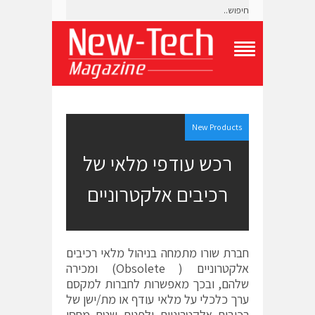
T
o
g
g
l
e
New Products
N
a
רכש עודפי מלאי של
v
i
רכיבים אלקטרוניים
g
a
t
i
o
חברת שורו מתמחה בניהול מלאי רכיבים
n
M
אלקטרוניים ( Obsolete) ומכירה
e
שלהם, ובכך מאפשרות לחברות למקסם
n
ערך כלכלי על מלאי עודף או מת/ישן של
u
רכיבים אלקטרוניים ולפנות שטח מחסן