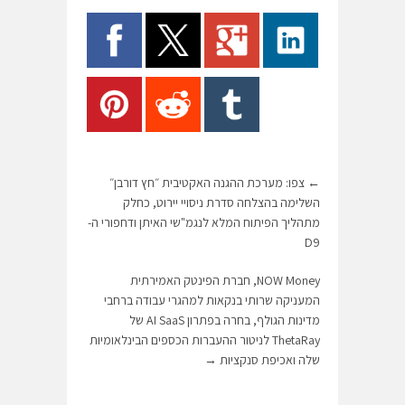
←
צפו: מערכת ההגנה האקטיבית ״חץ דורבן״
השלימה בהצלחה סדרת ניסויי יירוט, כחלק
מתהליך הפיתוח המלא לנגמ"שי האיתן ודחפורי ה-
D9
NOW Money, חברת הפינטק האמירתית
המעניקה שרותי בנקאות למהגרי עבודה ברחבי
מדינות הגולף, בחרה בפתרון AI SaaS של
ThetaRay לניטור ההעברות הכספים הבינלאומיות
שלה ואכיפת סנקציות
→