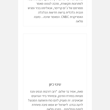
לפתרונות תקשורת, מרבה לצטט מאמר
מפורסם של ג’ים קריימר, אנאליסט בכיר ומגיש
תכנית כלכלית ברשת חדשות הכלכלה
האמריקנית CNBC. המאמר שזכה...
כתבה
מלאה
שינוי כיוון
מאת, אמיר בר שלום. “רוב רזרבות הנפט והגז
מצויות במזרח התיכון, ובמיוחד בידי הגרועים
שבאויבינו. זה מעניק להם כוח והשפעה המנוצל
לרעה נגדנו. לישראל יש אפוא סיבה מיוחדת
לפתח תחליפים...
כתבה מלאה