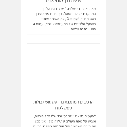
פריצת דרך מודולארית
מאת: אמיר בר שלום. “יש לנו את הלווין
המתקדם בעולם מסוגו”. כך פותח גיורא עירן
ראש תכנית “עמוס 4”, את השיחה איתנו
במפעל הלווינים של התעשייה אווירית. עמוס 4
הוא...
כתבה מלאה
הרכיבים המתכנתים – טשטוש גבולות
ספק לקוח
לפעמים כשאני יושב במשרד שלי בקליפורניה,
ומביט על מפת העולם שתלויה מולי, אני מבין
את מוטת השליטה של זיילינקס בעולם. כמעט