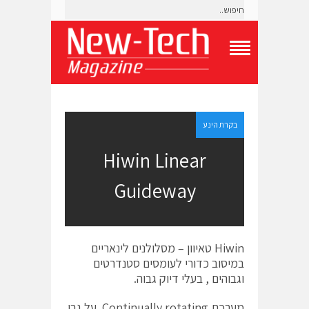
T
o
g
g
l
e
בקרת הינע
N
a
Hiwin Linear
v
i
Guideway
g
a
t
i
o
Hiwin טאיוון – מסלולנים לינאריים
n
M
במיסוב כדורי לעומסים סטנדרטים
e
וגבוהים , בעלי דיוק גבוה.
n
u
מערכת Continually rotating על גבי