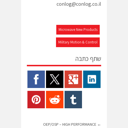
conlog@conlog.co.il
Microwave New Products
Military Motion & Control
שתף כתבה
OEP/OSP – HIGH PERFORMANCE
←