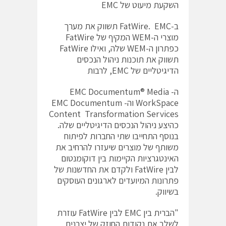
השקעת מיעוט של EMC
ב-FatWire. EMC תשווק את מערך
מוצרי ה-WEM המקיף של FatWire
כפתרון ה-WEM שלה, ואילו FatWire
תשווק את תוכנות ניהול הנכסים
הדיגיטליים של EMC, לרבות
ה- EMC Documentum® Media
WorkSpace וה- EMC Documentum
Content Transformation Services
כהיצע ניהול הנכסים הדיגיטליים שלה.
בנוסף התחייבו שתי החברות לפיתוח
משותף של מוצרים שיעזרו להרחיב את
האינטגרציות הקיימות בין דוקומנטום
לבין FatWire ולקדם את החדשנות של
פתרונות המיועדים לארגונים העוסקים
בשיווק.
"הברית בין EMC לבין FatWire עוזרת
לשלב את נקודות החוזק של יצרנית