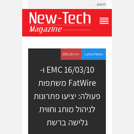
T
o
g
g
l
e
Latest News
- מרץ 16, 2010
N
a
16/03/10 EMC ו-
v
i
FatWire משתפות
g
a
t
פעולה: יציעו פתרונות
i
o
לניהול מותג וחווית
n
M
e
גלישה ברשת
n
u