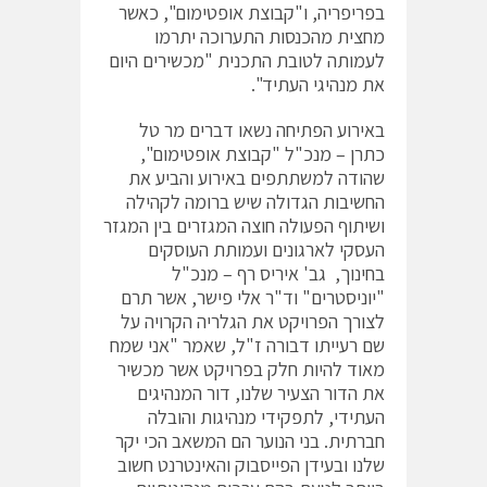
בפריפריה, ו"קבוצת אופטימום", כאשר
מחצית מהכנסות התערוכה יתרמו
לעמותה לטובת התכנית "מכשירים היום
את מנהיגי העתיד".
באירוע הפתיחה נשאו דברים מר טל
כתרן – מנכ"ל "קבוצת אופטימום",
שהודה למשתתפים באירוע והביע את
החשיבות הגדולה שיש ברומה לקהילה
ושיתוף הפעולה חוצה המגזרים בין המגזר
העסקי לארגונים ועמותת העוסקים
בחינוך, גב' איריס רף – מנכ"ל
"יוניסטרים" וד"ר אלי פישר, אשר תרם
לצורך הפרויקט את הגלריה הקרויה על
שם רעייתו דבורה ז"ל, שאמר "אני שמח
מאוד להיות חלק בפרויקט אשר מכשיר
את הדור הצעיר שלנו, דור המנהיגים
העתידי, לתפקידי מנהיגות והובלה
חברתית. בני הנוער הם המשאב הכי יקר
שלנו ובעידן הפייסבוק והאינטרנט חשוב