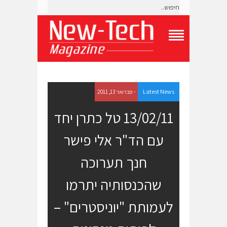
T
o
g
g
l
e
Latest News
- פברואר 13, 2011
N
a
13/02/11 טל כתרן יחד
v
i
עם הד"ר אלי פישר
g
a
t
חנך תערוכה
i
o
שהכנסותיה יתרמו
n
M
e
לעמותת "יוניסטרים" –
n
u