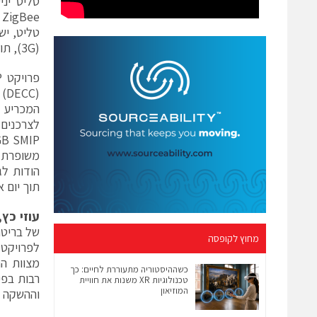
(3G), תוך מינוף ניסיונה הרחב של החברה בשוק האנרגיה.
(C
הודות לג
תוך יום 
עוזי כץ,
מחוץ לקופסה
לפרויקט 
כשההיסטוריה מתעוררת לחיים: כך
טכנולוגיות XR משנות את חוויית
המוזיאון
וההשקה ש