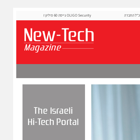
החברה
OLIGO Security גייסה 60 מיליון דולר להרחבת פלטפורמת אבטחת
ה-Runtime בעידן מתקפות ה-AI