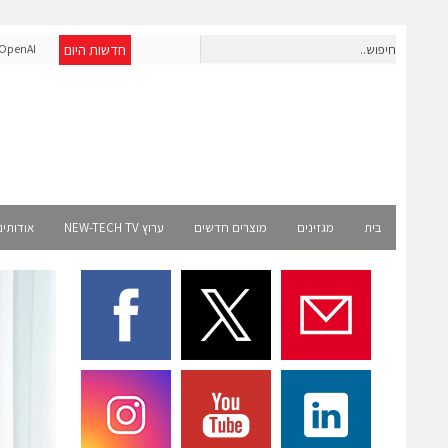
חדשות היום
חברת IAIG גייסה 6 מיליון דולר להקמת חברות תוכנה שנבנו מראש
enAI
לעידן ה-AI
Select רשמית
בית
מגזינים
מוצרים חדשים
ערוץ NEW-TECH TV
אודותינ