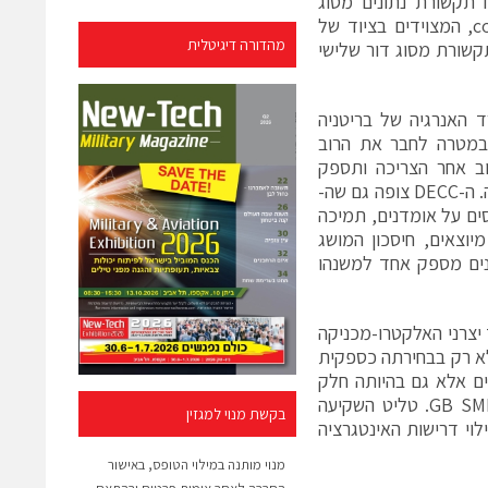
3 מיליון מרכזי תקשורת, או "comms" שיעבירו תקשורת נתונים מסוג
ZigBee בין המונים החכמים לרשתות RF או רשתות סלולר. מרכזי ה-comms, המצוידים בציוד של
מהדורה דיגיטלית
ד ומספק שדרת תקשורת מסוג דור שלישי
משרד האנרגיה של בריטניה
, במטרה לחבר את הרוב
 החכמים עד 2020. המערכת תעקוב אחר הצריכה ותספק
לצרכנים פרטיים ולעסקים מידע שיאפשר להם לעשות שימוש יעיל יותר באנרגיה. ה-DECC צופה גם שה-
וססים על אומדנים, תמיכה
 בגין עודפי אנרגיה מיוצאים, חיסכון המושג
נים מספק אחד למשנהו
פעילה מאוד ב-BEAMA (איגוד יצרני האלקטרו-מכניקה
ודה להקמת מרכזי ה-Comms, טליט גאה לא רק בבחירתה כספקית
ים אלא גם בהיותה חלק
מצוות החשיבה שפיתח את התקנים והיסודות הטכנולוגיים המאפשרים את GB SMIP. טליט השקיעה
בקשת מנוי למגזין
ושה למילוי דרישות האינטגרציה
מנוי מותנה במילוי הטופס, באישור