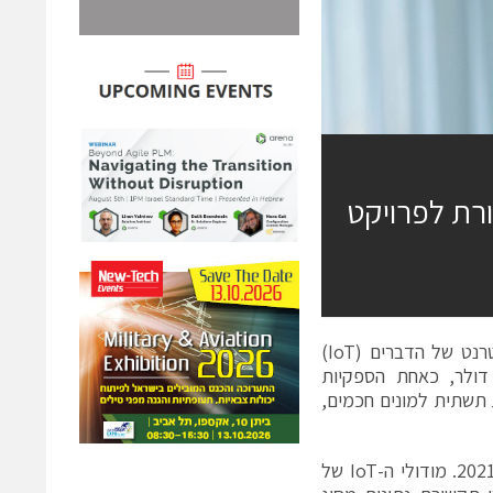
רת לפרויקט
טליט (Telit Communications PLC), חברה גלובלית מובילה בתחום האינטרנט של הדברים (IoT)
בחוזה אספקה לשש שנים, המוערך ב-220 מיליון דולר, כאחת הספקיות
ם להקמת תשתית למונים חכמים,
האספקה לפרויקט צפויה להתחיל ברבעון הרביעי של 2016 ולהימשך עד סוף 2021. מודולי ה-IoT של