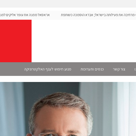
Op מרחיבה את פעילותה בישראל; אברא הוסמכה כשותפת
אראסאל ממנה את עופר אליקים למנכ"ל 
ו
צור קשר
כנסים ותערוכות
מנוע חיפוש לענף האלקטרוניקה