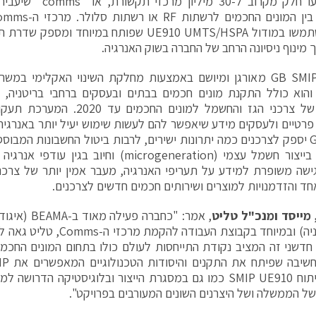
טליט יניעו חלק מקרוב ל-0
טליט, ישתמשו במודול UE910 UMTS/HSPA שפותח במיוח
פרויקט GB SMIP מאורגן ומיושם באמצעות מחלקת השינוי האקלימי ב
DEC) והוא כולל התקנת מונים חכמים בבתים ובעסקים ברחבי בריטניה
המכריע של צרכני הגז והחשמל למונים
GB SMIP יספק לצרכנים כמה יתרונות ישירים, לרבות ביטול החשבונות המב
משופרת בייצור חשמל עצמי (microgeneration) וחיוב
ישה משופרת למידע על תעריפי האנרגיה, מעבר אמין יותר של צרכ
אחד והזדמנויות למוצרים ושירותים חכמים חדשים לצרכנים.
 מייסד ומנכ"ל טליט
, אמר: "כחברה 
של בריטניה) ובמיוחד בקבוצת העב
חדשני זה המציב נקודת התייחסות לעולם כולו בתחום המונים החכמ
רבות בפיתוח SMIP UE910 כמו גם במסגרת הייצור ובלוגיסטיקה הדר
ל הממשלה ושל היצרנים השונים המעורבים בפרויקט".