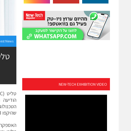
test News
טלי
NEW-TECH EXHIBITION VIDEO
שהיקפו 11.3 מיליארד ליש"ט.