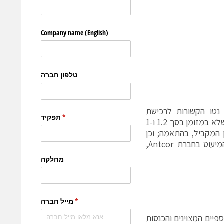
 והוצאות בסך 0.2 ו-0.3 מיליון דולר נטו הקשורות לרכישת
RivieraWaves ברבעון השלישי של 2015 וברבעון המקביל, בהתאמה; והוצאות שלא במזומן בסך 1.2 ו-1
ישום אופציות לעובדים ברבעון השלישי של 2015 וברבעון המקביל, בהתאמה; וכן
הפסד בסך 0.4 מיליון דולר ברבעון השלישי של 2014 בשל מכירת אחזקת המיעוט בחברת Antcor,
פיים המצוינים והכנסות