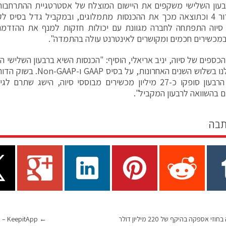
עון השלישי משקפים את היישום המוצלח של אסטרטגיית ההתרחבות 
השוק בדור 4 וכתוצאה מכך את ההכנסות מתמלוגים, ובמקביל גדל בסיס 
 סיוה התפתחה לחברה מגוונת עם יכולות חזקות למנף את ההזדמנו
מכשירים חכמים ומקושרים לאינטרנט עולה בהתמדה".
כספים של סיוה, יניב אריאלי, הוסיף: "הכנסות השיא ברבעון השלישי הנ
ביותר שלנו בשלוש השנים האחרונ
 בהשוואה לרבעון המקביל".
תבה
טליט זכתה בחוזי אספקה בהיקף של 220 מיליון דולר
←
KeepitApp – אפליקציה לימודית פורצת דרך