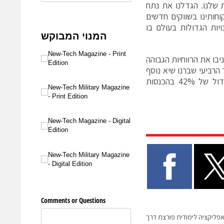
שלנו. הגדלנו את נתח
לקוחותינו בשווקים חדשים
יות הגדולות בעולם בו
יבו את הרווחיות הגבוהה
ות, על בסיס GAAP ו-Non-GAAP. בשוק הדור הרביעי שברנו שיא נוסף
ובמהלך הרבעון סופקו כ-27 מיליון מכשירים מבוססי סיוה, הישג שתרם לגידול של 42% בהכנסות