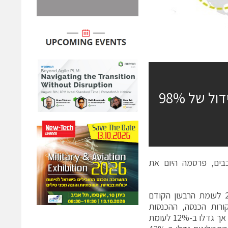
סיוה עוקפת את התחזיות ברבעון השלישי עם גידול של 98%
תכנון שבבים, פרסמה היום את
הכנסות החברה ברבעון השלישי גדלו ב-15% לעומת הרבעון המקביל וב-22% לעומת הרבעון הקודם
קה למקורות הכנסה, ההכנסות
ממכירת רישיונות וכלי פיתוח לתכנון שבבים ירדו ב-1% לעומת הרבעון המקביל, אך גדלו ב-12% לעומת