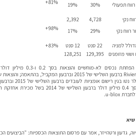
81%+
רווח תפעולי
30%
19%
ווח נקי
4,728
2,392
98%+
ר רווח נקי
29%
17%
דולל למניה
22 סנט
12 סנט
83%+
ושווי מזומנים
129,395
128,251
*בנטרול הפחתת נכסים לא-מוחשיים
מיליון דולר נטו בגין ר
ת u-blox.
שיא
וה, גדעון ורטהייזר, אמר עם פרסום התוצאות הכספיות: "הביצועים הכס