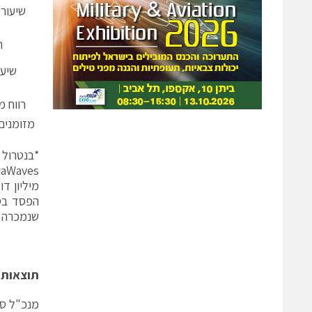
שיעור 
ר
שיעו
רווח מ
מזומנים 
שנמכרה לחבר
תוצאות 
מנכ"ל סי