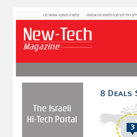
OLI גייסה 60 מיליון דולר להרחבת פלטפורמת אבטחת
קלטורה משיקה אווטארים עם אינטליגנציה רגשית לתרגול שיחות
מורכבות