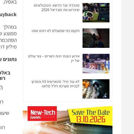
באסיה.
מהכדור ועד הדשא: הטכנולוגיות
שיכריעו את מונדיאל 2026
uyback
היקום כפי שמעולם לא ראינו אותו
מיליון דו
אירוע הצגת יינות כשרים – צור עולם
נ
תונים ע
של יין
באלפי
רוו
לא עוד טיל: סטארשיפ V3 והמרוץ
לבניית מערכת חלל מלאה
ה
רו
שיעור
רוו