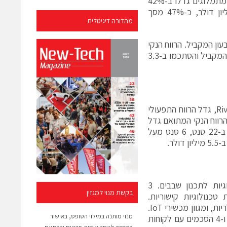
הרבעון הקודם, והסתכמו ב-8.6 מיליון דולר, כ-53% מהמחזור; ואילו ההכנסות מתמלוגים גדלו ב-42%
לעומת הרבעון המקביל וב-34% לעומת הרבעון הקודם והסתכמו ב-7.6 מיליון דולר, כ-47% מסך
מהדורה דיגיטלית
-92% מהמחזור, לעומת 91% מהמחזור ברבעון המקביל. הרווח הנקי
והרווח המדולל למניה על בסיס GAAP גדלו ב-404% וב-433% לעומת הרבעון המקביל והסתכמו ב-3.3
בנטרול רישום עלות האופציות לעובדים והוצאות הקשורות לרכישת RivieraWaves, גדל הרווח התפעולי
תכם ב-4.9 מיליון דולר, כ-30% מהמחזור. הרווח הנקי המתואם גדל
ב-98% ל-4.7 מיליון דולר, ואילו הרווח המדולל למניה גדל ב-83% והסתכם ב-22 סנט, 6 סנט מעל
ר.
במהלך הרבעון השלישי חתמה סיוה על 8 הסכמים חדשים לרישוי טכנולוגיות לתכנון שבבים. 3
בקשת מנוי למגזין
ליים, ו-5 הסכמים לאספקת טכנולוגיות קישוריות.
ההסכמים נחתמו עם יצרני שבבים לסמארטפונים, טאבלטים, תחנות בסיס סלולריות, ומגוון מכשירי IoT.
מנוי מותנה במילוי הטופס, באישור
בפילוח גיאוגרפי, 3 מתוך 8 ההסכמים נחתמו עם לקוחות בארה"ב, 1 באירופה ו-4 הסכמים עם לקוחות