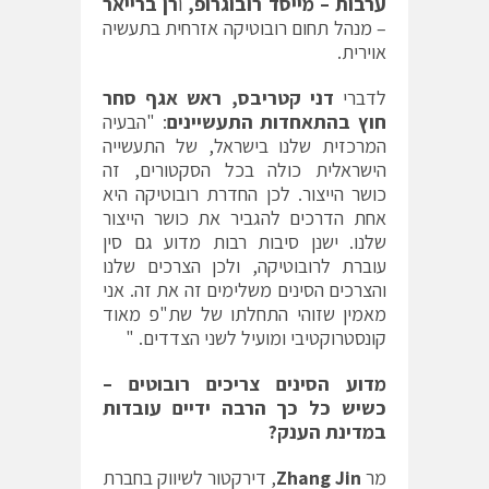
ערבות – מייסד רובוגרופ,
ו
רן ברייאר
– מנהל תחום רובוטיקה אזרחית בתעשיה
אוירית.
לדברי
דני קטריבס, ראש אגף סחר
חוץ בהתאחדות התעשיינים
: "הבעיה
המרכזית שלנו בישראל, של התעשייה
הישראלית כולה בכל הסקטורים, זה
כושר הייצור. לכן החדרת רובוטיקה היא
אחת הדרכים להגביר את כושר הייצור
שלנו. ישנן סיבות רבות מדוע גם סין
עוברת לרובוטיקה, ולכן הצרכים שלנו
והצרכים הסינים משלימים זה את זה. אני
מאמין שזוהי התחלתו של שת"פ מאוד
קונסטרוקטיבי ומועיל לשני הצדדים. "
מדוע הסינים צריכים רובוטים –
כשיש כל כך הרבה ידיים עובדות
במדינת הענק?
מר
Zhang Jin
, דירקטור לשיווק בחברת