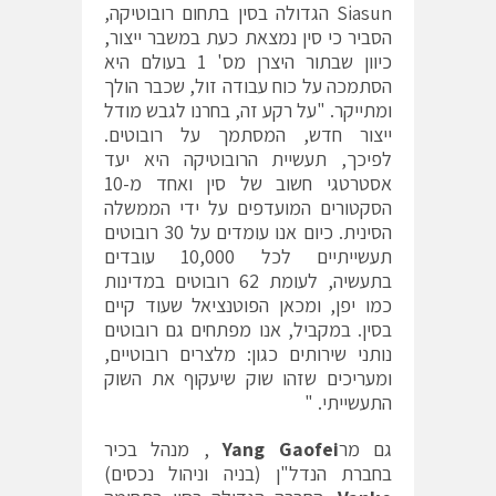
Siasun הגדולה בסין בתחום רובוטיקה,
הסביר כי סין נמצאת כעת במשבר ייצור,
כיוון שבתור היצרן מס' 1 בעולם היא
הסתמכה על כוח עבודה זול, שכבר הולך
ומתייקר. "על רקע זה, בחרנו לגבש מודל
ייצור חדש, המסתמך על רובוטים.
לפיכך, תעשיית הרובוטיקה היא יעד
אסטרטגי חשוב של סין ואחד מ-10
הסקטורים המועדפים על ידי הממשלה
הסינית. כיום אנו עומדים על 30 רובוטים
תעשייתיים לכל 10,000 עובדים
בתעשיה, לעומת 62 רובוטים במדינות
כמו יפן, ומכאן הפוטנציאל שעוד קיים
בסין. במקביל, אנו מפתחים גם רובוטים
נותני שירותים כגון: מלצרים רובוטיים,
ומעריכים שזהו שוק שיעקוף את השוק
התעשייתי. "
גם מר
Yang Gaofei
, מנהל בכיר
בחברת הנדל"ן (בניה וניהול נכסים)