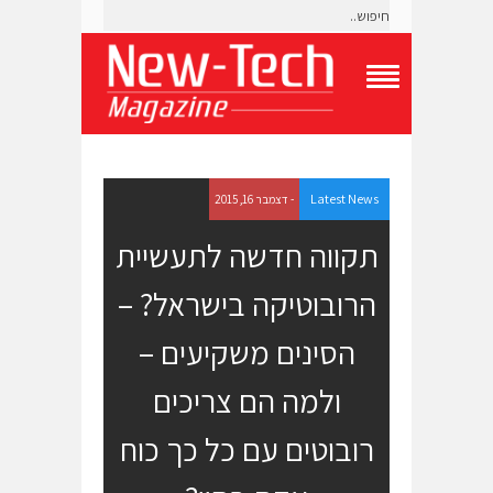
T
o
g
g
l
e
Latest News
- דצמבר 16, 2015
N
a
תקווה חדשה לתעשיית
v
i
הרובוטיקה בישראל? –
g
a
t
הסינים משקיעים –
i
o
ולמה הם צריכים
n
M
e
רובוטים עם כל כך כוח
n
u