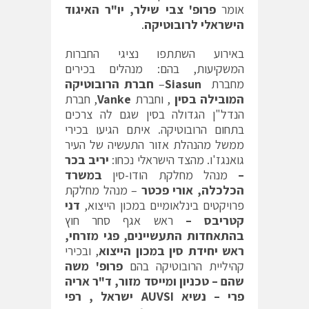
אומר
פרופ' צבי שילר, יו"ר האיגוד
הישראלי לרובוטיקה
.
באירוע השתתפו נציגי החברות
המשקיעות, בהם: מנהלים בכירים
מחברת
Siasun
–
חברת הרובוטיקה
המובילה בסין
, וחברת
Vanke
, חברת
הנדל"ן הגדולה בסין שגם לה צרכים
בתחום הרובוטיקה. איתם הגיעו בכירי
ממשל מהנהלת אזור התעשיה של העיר
גואנגז'ו. מהצד הישראלי נכחו:
יריב בכר
–
מנהל מחלקת הודו-סין
במשרד
הכלכלה, אורי פכטר
– מנהל מחלקת
פרויקטים בינלאומיים במכון הייצוא,
דני
קטריבס –
ראש אגף סחר חוץ
בהתאחדות התעשיינים, פגי מזרחי,
ראש יחידת סין במכון הייצוא
, ובכירי
קהיליית הרובוטיקה בהם
פרופ' משה
שהם – טכניון ומייסד מזור, ד"ר אריה
פרי – נשיא
AUVSI
ישראל , רפי