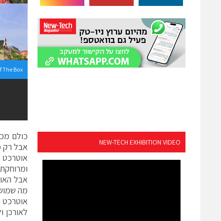
f The Box
כולם מכי
NEW-TECH EXHIBITION VIDEO
אבל רק מעט
אוטרכט ה
ומרוחקת 
אבל האוו
מה שמושך
אוטרכט ה
לאורכן ו