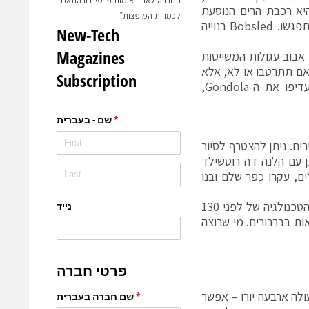
החברה לאחר אימות פרטים ובהתאם
 למהירות של עד 85 קמ"ש ועד גובה של 29 מטרים. Vogel Rok היא רכבת הרים הנוסעת
לכמויות המופצות*
בחשכה אפלולית ומפחידה, הנקראת על שמה של ציפור יורקת אש ענקית בה תפגשו. Bobsled בנוייה
במקלחת מרעננת, בואו לבדוק את ה-Pirana, סירות אבוב עגולות המשייטות
אם תתרטבו או לא, אלא
עד כמה נוטפי מים תהיו בסוף השיט הגואש. המעוניינים בשיט רגוע יותר יעדיפו את ה-Gondola,
ים. ניתן להצטרף לסיור
ן עם הלנה דה רוטשילד
 יסודי שארך 20 שנה. הביאו 7,000 עצים גדולים, עקרו כפר שלם ובנו
החדרים מפוארים בצורה מדהימה, הריהוט יפה והחדרים מצויידים בכל שכלולי הטכנולגיה של לפני 130
ות בברבורים. מי שרוצה
ולה ארבעה יורו – אפשר