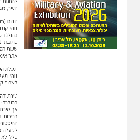
העיר, מג
הדום (De Dom)
בהולנד כולה (112 מטרים). אם הלכתם לאיבוד באוטר
כתובת: Achter De Dom 1
שעות הפתיחה: בקיץ :00
אתר אינטרנט: .Nl
תעלת המים או
זוהי תע
לשרוף קצ
טירת דה
בהולנד י
כלל לא ר