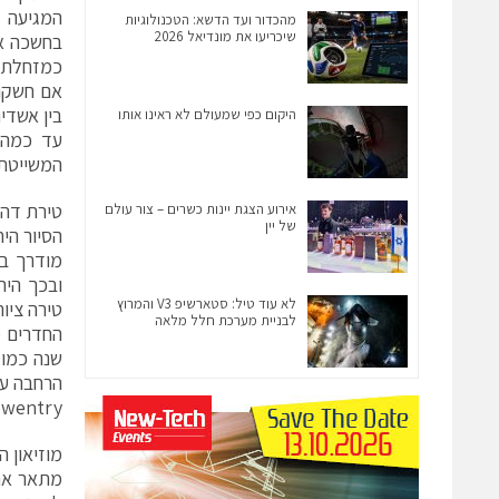
מהכדור ועד הדשא: הטכנולוגיות
שיכריעו את מונדיאל 2026
כמזחלת הנ
בין אשדי
היקום כפי שמעולם לא ראינו אותו
המשייטת 
טירת דה
אירוע הצגת יינות כשרים – צור עולם
של יין
הסיור הי
מודרך בט
לא עוד טיל: סטארשיפ V3 והמרוץ
טירה ציו
לבניית מערכת חלל מלאה
שנה כמו 
הרחבה על
wentry.
מוזיאון 
מתאר את 