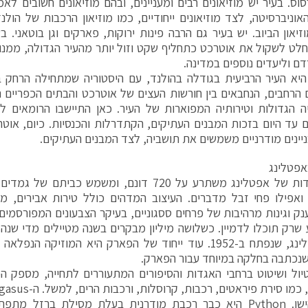
וס. בעיר יש מוזיאונים רבים ומעניינים, ובהם מוזיאונים חשובים לא
האוניברסיטה, לצד מוזיאונים ייחודיים, כמו מוזיאון הרכבות של הולנד
וזיאון הביוב. יש בעיר גם הרבה פינות ירוקות, פארקים וגן בוטאנ
לט לשקול את אוטרכט כתחליף שקט וזול יותר מהעיר הגדולה, ממנו נ
 וליעדים נוספים במדינה.
יא העיר הרביעית בגודלה בהולנד, עם היסטוריה שמתחילה הרחק ב
הרחבים, הנחבאים בין חורשות העצים של אוטרכט והבתים הכפריים ה
ה הגדולות וטירותיה המפוארות של העיר. כאן התיישבו הרומאים לר
 עד היום בזכות המבנים העתיקים, הקתדרלות והכנסיות. כיום, אוטר
ניינים מודרניים משמשים את תושביה, לצד המבנים העתיקים.
באפטלינג
יער האגדות של אפטלינג משתרע על 720 דונם, ומשמש כב
אפילו פחי זבל מדברים. העיצוב המדהים כולל טירות אבירים, מ
נק וגינות מרהיבות של פרחים ססגוניים, בעיקר הצבעונים המפורסמים
שרק תוכלו לדמיין. כשלושה מיליון מבקרים בשנה מטיילים מדי שנה 
של אפטלינג, שנפתח ב-1952. עוד ייחוד של הפארק היא המוזיק
שנכתבה בחלקה במיוחד עבור הפארק.
יול ושיטוט ברחבי האגדות והסיפורים המתעוררים לתחייה, מספק ה
בסגנון הישן. Python היא כבר רכבת מודרנית בעלת מסילת ברזל