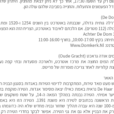
להחנות שם רק עד השעה 17:30, אחר כך לא ניתן לצאת מהחניון. 
דל הפעמונים והתעלות. והחנייה בסביבה שלהם עולה הון.
זוהי קתדרלה גותי
כט, הצריח הזה הוא המצפן שלכם.
10:00-17, בחורף 11:00-16:00
Www.Domkerk
דה גראכט (Oude Gracht)
לת המים החוצה את מרכז אוטרכט, ולאורכה מסעדות ובתי קפה נ
ת קלוריות לאחר צריכה מופרזת של פריטס.
 האאר
ש מעט מאד טירות, המתקרבות לדימוי הטירות באגדות בסגנון הבניה הנאו
אך טירת De Haar נראית באמת כאילו יצאה מסיפור אגדות. הטירה מוקפ
בריכות ויער אמיתי. הטירה נבנתה במהלך המאה
ההיסטורית הראשונה בכתובים לטירה היא משנת
למעלה מ-100 שנה היא עברה תהליך שחזור ובניה מחדש שלא היה כדוגמת
ק את הבניין אלא גם את גני הטירה. אפשר לבקר בחדרי הטירה רק בז