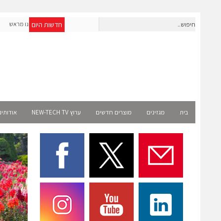
חדשות היום
חברת IAIG גייסה 6 מיליון דולר להקמת חברות תוכנה שנבנו מראש
לעידן ה-AI
elect
בית
מגזינים
מוצרים חדשים
ערוץ NEW-TECH TV
אודותינ