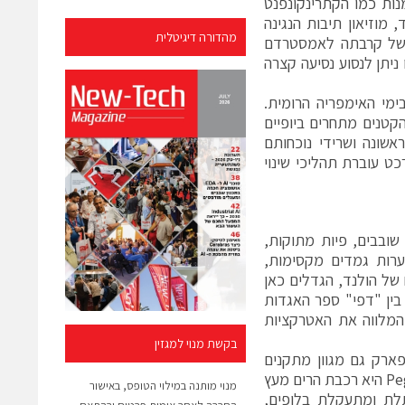
מנות כמו הקתרינקונפנט
, מוזיאון תיבות הנגינה
מהדורה דיגיטלית
י. בשל קרבתה לאמסטרדם
יתן לנסוע נסיעה קצרה
ימי האימפריה הרומית.
קטנים מתחרים ביופיים
אשונה ושרידי נוכחותם
כט עוברת תהליכי שינוי
יתם של גמדים שובבים, פיות מתוקות,
ערות גמדים מקסימות,
 של הולנד, הגדלים כאן
בין "דפי" ספר האגדות
ה הנפלאה המלווה את האטרקציות
בקשת מנוי למגזין
פארק גם מגוון מתקנים
מלהיבים, כמו סירת פיראטים, רכבות, קרוסלות, ורכבות הרים, למשל. ה-Pegasus היא רכבת הרים מעץ
מנוי מותנה במילוי הטופס, באישור
 מתפתלת ומתעקלת בלופים,