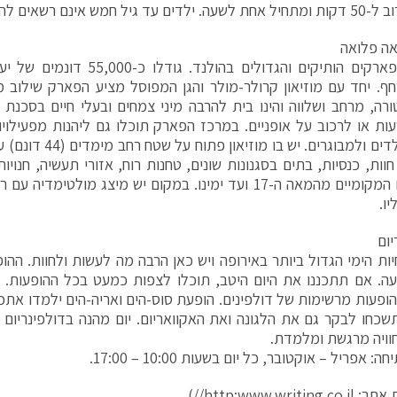
 אינם רשאים להצטרף לסיור המודרך.
אה פלואה
אחד מהפארקים הותיקים והגדולים בהו
חף. יחד עם מוזיאון קרולר-מולר והגן המפוסל מציע הפארק שילוב מ
רה, מרחב ושלווה והינו בית להרבה מיני צמחים ובעלי חיים בסכנת 
ת או לרכוב על אופניים. במרכז הפארק תוכלו גם ליהנות מפעילויות
שונות לילדים ולמבוגרים.
ים, 80 חוות, כנסיות, בתים בסגנונות שונים, טחנות רוח, אזורי תעשיה, חנויו
התושבים המקומיים מהמאה ה-17 ועד ימינו. במקום יש מיצג מולטימ
יו.
יום
חיות הימי הגדול ביותר באירופה ויש כאן הרבה מה לעשות ולחוות. הה
ופעות מרשימות של דולפינים. הופעת סוס-הים ואריה-הים ילמדו אתכ
תשכחו לבקר גם את הלגונה ואת האקוואריום. יום מהנה בדולפינריום ה
וויה מרגשת ומלמדת.
 אפריל – אוקטובר, כל יום בשעות 10:00 – 17:00.
http:www.writin//)