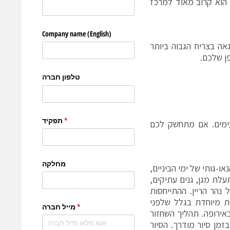
היתרון שלו הוא קרוב מאוד למרכז
ת גדולה, שנבנתה באוטרכט בין השנים 1254 ו-1520 ומתגאה בצריח הגבוה ביותר
עימים. אם מתחשק לכם
-גותי של ימי הביניים,
ת בתעלת מגן, גנים עתיקים,
 ה-14, על שטח משקעים של נהר הריין. ההתייחסות
 1391. הטירה הזו היא באמת מיוחדת בגלל שלפני
ו באירופה. תהליך השחזור
מן סיור מודרך. הסיור