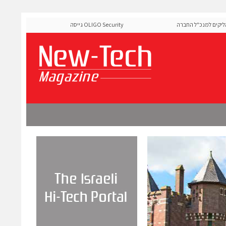
 למנכ"ל החברה
OLIGO Security גייסה 60 מיליון דולר להרחבת פלטפו
ה-Runtime בעידן מתקפות ה-AI