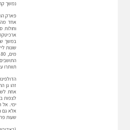
נמשך קרוב ל-50 דקות ומתחיל אחת לשעה. ילדים עד גיל חמש
פארק הו
וחולות ס
ארכיטקטו
במשך שעו
מ
תוותרו על
הדולפינר
זהו גן ה
לצפות בה
ימי. אל 
אלא גם ח
שעות פתיחה:
(באדיבות אתר: g.co.il