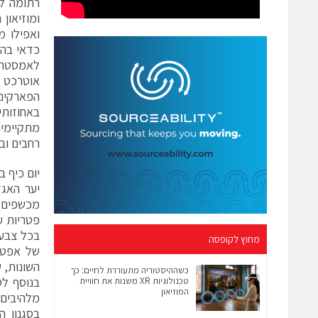
רתומה לס
ומוזיאון 
ואפילו מ
כדאי בהח
לאמסטרדם
אוטרכט ה
הפארקים 
באחוזותי
מתקיימים
רחבים וב
יום כיף 
מכשפים ו
פטריות ע
בכל צבע 
מחוץ לקופסה
השונות, 
כשההיסטוריה מתעוררת לחיים: כך
בנוסף לט
טכנולוגיות XR משנות את חוויית
המוזיאון