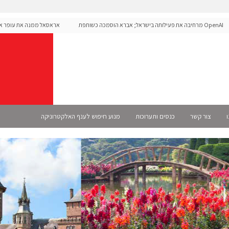
OpenAI מרחיבה את פעילותה בישראל; אברא הוסמכה כשותפת
אראסאל ממנה את עופר אליקים
S רשמית
ו
צור קשר
כנסים ותערוכות
מנוע חיפוש לענף האלקטרוניקה