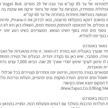
המגיעה
וסעת במגלשות מיוחדות במהירות של עד 60 קמ"ש.
אם חשקה נפשכם דווקא 
ם ומפלים. אל תתאמצו להתחמק ממטחי המים, השאלה כאן היא לא ה
בנוף יפה להפליא.
 האאר באוטרכט
חיד שנערך באנגלית הוא בטירת דה-האאר. זו טירה מהאגדות של האביר
ירה. מסתבר, שיש כאן גם נקודה יהודית. הבעלים של הטירה התחת
ובכך היה לו מימון לערוך שיפוץ
רית מהאגדות.
חשמל ומים זורמים. הטירה מוקפת גנים יפהפיים, תעלות ובריכות מלא
 המקום ימצא אותה בקישור:
Www.Tapuz.Co.Il/Blog/Vie
הרכבות באוטרכט
תולדות הרכבות בהולנד עם דגמים והפעלות רבות. החנייה במוזאון ע