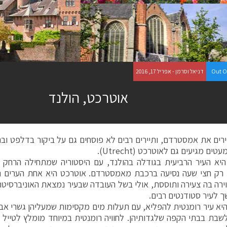
Out O
דניאל וסרמן - אפריל 17, 2016
אוטרכט, הולנד
רים את אמסטרדם, ותיירים רבים לא פוסחים גם על ביקור בדלפט ובה
ים מגיעים גם לאוטרכט (Utrecht).
יא העיר הרביעית בגודלה בהולנד, עם היסטוריה שמתחילה הרחק ב
רק חצי שעה נסיעה ברכבת מאמסטרדם. אוטרכט היא אחת הערים הע
ירה בה צעירה ותוססת, אולי בשל העובדה שבעיר נמצאת האוניברסיטה
 לעיר סטודנטים רבים.
יא עיר רומנטית להפליא, עם תעלות מים מקסימות שמעליהן גשרי אבן
לשבת בבתי הקפה שלגדותיהן. לחוויה רומנטית במיוחד מומלץ לטייל