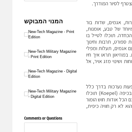
לנד. גודלו כ-55,000 דונמים של יערות, אגמים, שדות בור
יוחד של טבע, אומנות,
הכחדה. תוכלו לטייל בו
 ספורט, תרבות וחינוך
 יש בו מוזיאון פתוח על שטח רחב מימדים (44 דונם) עם אגמים, תעלות ומפלי
ת. במוזיאון תראו איך חיו
דיה עם רוחות ושינוי מזג אויר, אל
ופעות נערכות בדרך כלל
אחת לשעה. אם תתכננו את היום היטב, תוכלו לצפות כמעט בכל ההופעות. בכיפה (Koepel) תוכלו
ם הכל אודות חוש הומור
וא לא רק חוויה כיפית,