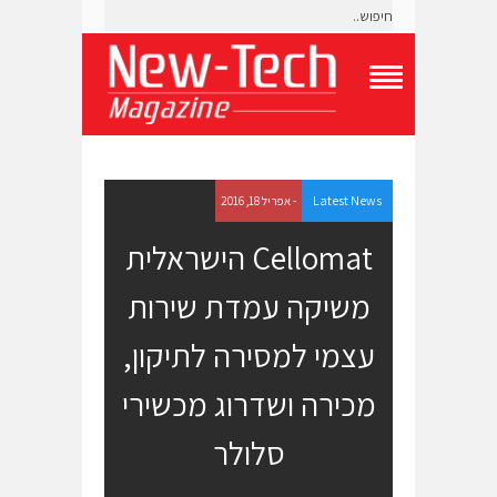
T
o
g
g
l
e
Latest News
- אפריל 18, 2016
N
a
Cellomat הישראלית
v
i
משיקה עמדת שירות
g
a
t
עצמי למסירה לתיקון,
i
o
מכירה ושדרוג מכשירי
n
M
e
סלולר
n
u