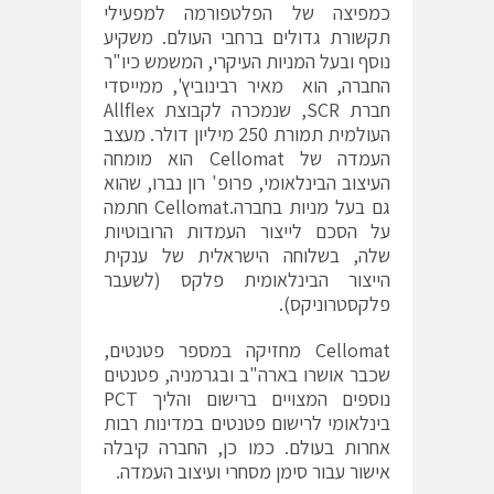
כמפיצה של הפלטפורמה למפעילי
תקשורת גדולים ברחבי העולם. משקיע
נוסף ובעל המניות העיקרי, המשמש כיו"ר
החברה, הוא מאיר רבינוביץ', ממייסדי
חברת SCR, שנמכרה לקבוצת Allflex
העולמית תמורת 250 מיליון דולר. מעצב
העמדה של Cellomat הוא מומחה
העיצוב הבינלאומי, פרופ' רון נברו, שהוא
גם בעל מניות בחברה.Cellomat חתמה
על הסכם לייצור העמדות הרובוטיות
שלה, בשלוחה הישראלית של ענקית
הייצור הבינלאומית פלקס (לשעבר
פלקסטרוניקס).
Cellomat מחזיקה במספר פטנטים,
שכבר אושרו בארה"ב ובגרמניה, פטנטים
נוספים המצויים ברישום והליך PCT
בינלאומי לרישום פטנטים במדינות רבות
אחרות בעולם. כמו כן, החברה קיבלה
אישור עבור סימן מסחרי ועיצוב העמדה.