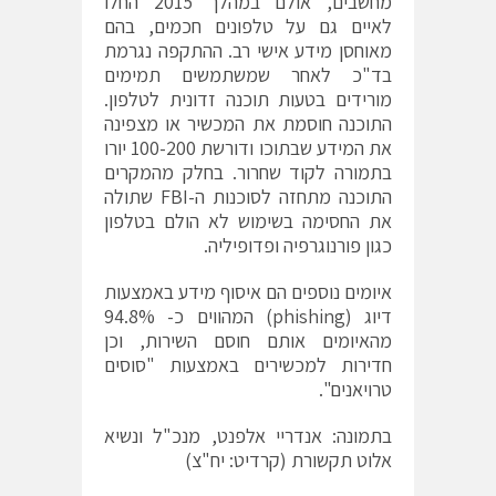
מחשבים, אולם במהלך 2015 החלו
לאיים גם על טלפונים חכמים, בהם
מאוחסן מידע אישי רב. ההתקפה נגרמת
בד"כ לאחר שמשתמשים תמימים
מורידים בטעות תוכנה זדונית לטלפון.
התוכנה חוסמת את המכשיר או מצפינה
את המידע שבתוכו ודורשת 100-200 יורו
בתמורה לקוד שחרור. בחלק מהמקרים
התוכנה מתחזה לסוכנות ה-FBI שתולה
את החסימה בשימוש לא הולם בטלפון
כגון פורנוגרפיה ופדופיליה.
איומים נוספים הם איסוף מידע באמצעות
דיוג (phishing) המהווים כ- 94.8%
מהאיומים אותם חוסם השירות, וכן
חדירות למכשירים באמצעות "סוסים
טרויאנים".
בתמונה: אנדריי אלפנט, מנכ"ל ונשיא
אלוט תקשורת (קרדיט: יח"צ)