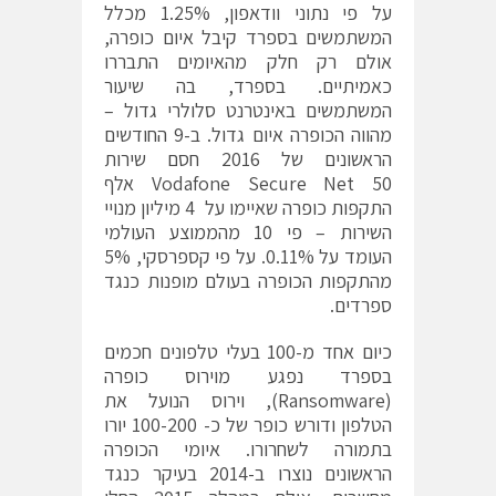
על פי נתוני וודאפון, 1.25% מכלל
המשתמשים בספרד קיבל איום כופרה,
אולם רק חלק מהאיומים התבררו
כאמיתיים. בספרד, בה שיעור
המשתמשים באינטרנט סלולרי גדול –
מהווה הכופרה איום גדול. ב-9 החודשים
הראשונים של 2016 חסם שירות
Vodafone Secure Net 50 אלף
התקפות כופרה שאיימו על 4 מיליון מנויי
השירות – פי 10 מהממוצע העולמי
העומד על 0.11%. על פי קספרסקי, 5%
מהתקפות הכופרה בעולם מופנות כנגד
ספרדים.
כיום אחד מ-100 בעלי טלפונים חכמים
בספרד נפגע מוירוס כופרה
(Ransomware), וירוס הנועל את
הטלפון ודורש כופר של כ- 100-200 יורו
בתמורה לשחרורו. איומי הכופרה
הראשונים נוצרו ב-2014 בעיקר כנגד