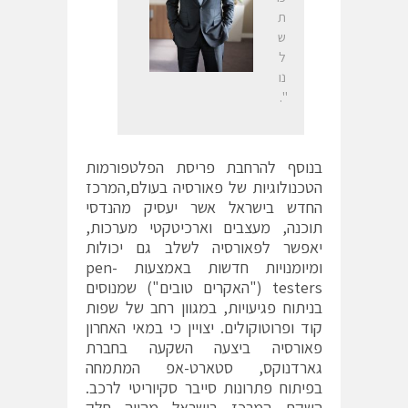
ת
ש
ל
נו
".
בנוסף להרחבת פריסת הפלטפורמות
הטכנולוגיות של פאורסיה בעולם,המרכז
החדש בישראל אשר יעסיק מהנדסי
תוכנה, מעצבים וארכיטקטי מערכות,
יאפשר לפאורסיה לשלב גם יכולות
ומיומנויות חדשות באמצעות pen-
testers ("האקרים טובים") שמנוסים
בניתוח פגיעויות, במגוון רחב של שפות
קוד ופרוטוקולים. יצויין כי במאי האחרון
פאורסיה ביצעה השקעה בחברת
גארדנוקס, סטארט-אפ המתמחה
בפיתוח פתרונות סייבר סקיוריטי לרכב.
השקת המרכז בישראל מהווה חלק