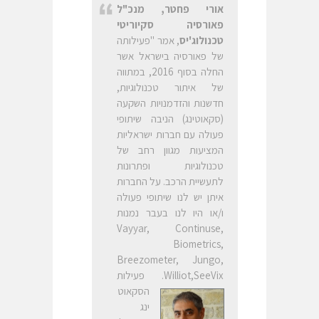
אורי פחטר, מנכ"ל
פאורסיה סקיוריטי
טכנולוג'יס
, אמר "פעילותה
של פאורסיה בישראל אשר
החלה בסוף 2016, במתווה
של איתור טכנולוגיות,
חדשנות והזדמנויות השקעה
(סקאוטינג) הניבה שיתופי
פעולה עם חברות ישראליות
המציעות מגוון רחב של
טכנולוגיות ופתרונות
לתעשיית הרכב. על החברות
איתן יש לנו שיתופי פעולה
ו/או היו לנו בעבר נמנות
,Vayyar, Continuse
Biometrics,
Breezometer, Jungo,
Williot,SeeVix.
פעילות
הסקאוט
ינג