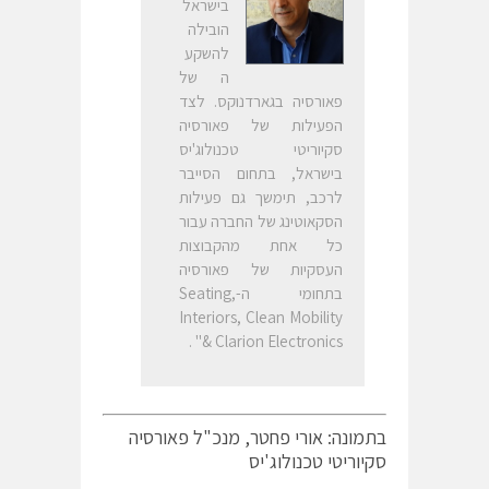
בישראל
הובילה
להשקע
ה של
פאורסיה בגארדנוקס. לצד
הפעילות של פאורסיה
סקיוריטי טכנולוג'יס
בישראל, בתחום הסייבר
לרכב, תימשך גם פעילות
הסקאוטינג של החברה עבור
כל אחת מהקבוצות
העסקיות של פאורסיה
בתחומי ה-Seating,
Interiors, Clean Mobility
& Clarion Electronics" .
בתמונה: אורי פחטר, מנכ"ל פאורסיה
סקיוריטי טכנולוג'יס