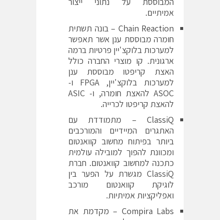
המבוססת על נתוני ייצור
אמיתיים.
Chain Reaction
– בונה תשתית
חומרה מבוססת ענן אשר תאפשר
למערכות בלוקצ'יין פרטיות ברמה
ארגונית. קו מוצרי החברה כולל
האצת קריפטו מבוססת ענן
למערכות בלוקצ'יין, FPGA ו-
ASOC להאצת חומרה, ו- ASIC
להאצת קריפטו לכרייה.
ClassiQ
– מתמודדת עם
האתגרים המיידיים והמורכבים
ביותר בפיתוח מחשוב קוואנטום
ומכוונת להפוך למובילה עולמית
כתכנה למחשוב קוואנטום. חברת
ClassiQ מגשרת על הפער בין
לוגיקת קוואנטום מורכב
ואפליקציות אמיתיות.
Compira Labs
– מקדמת את