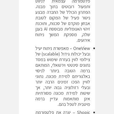
פלטפורמה עצמאית לניווט
ותפעול רובוטים בתוך מבנה.
הפתרון הכולל של החברה מבצע
ניטור פעיל של המקום לטובת
אבחון מוקדם של סכנות, ותוכנת
זיהוי האנומליות מבוססת AI בענן
שלה, מספקת המשך ניתוח
אירועים.
OneView
– מאפשרת ניתוח יעיל
ובעל יכולות גידול (scalable) של
צילומי לווין בעזרת שימוש במסד
נתונים סינטטי וירטואלי, המותאם
ברמה הטובה ביותר לניסוי
באלגוריתם למידת מכונה. נתוני
לוויין הפכו זמינים הרבה יותר
ובעלי רזולוציה גבוה יותר, אך
שיטות למידת מכונה מסורתיות
אינן מותאמות עדיין ברמה
מיטבית לטפל בהם.
Shopic
– יצרה את פלטפורמת