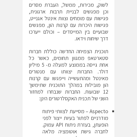
לשוק, מכירות, ממשל, העברת מסרים
וכן מפגשים לבניית תרבות ארגונית,
פגישות עם מומחים וצוות אינטל אגנייט,
פגישות היכרות עם קרנות הון, מפגשים
שבועיים בין המייסדים – וכולם ייערכו
דרך שיחות וידאו.
תוכנית הצמיחה החדשה כוללת חברות
סטארטאפ ממגוון תחומים, כאשר כל
אחת גייסה בממוצע למעלה מ- 5 מיליון
דולר. החברות יצוותו עם מנטורים
מאינטל ומהתעשייה וייפגשו עם קרנות
הון מובילות במהלך התוכנית שתימשך
12 שבועות. החברות שנבחרו למחזור
השני של תכנית האקסלרטורים הינן:
Aspecto
– מסייעת לצוותי פיתוח
מודרניים לפתור בעיות ייצור לפני
הופעתן, בעזרת ניתוח API עמוק.
לחברה גישת אוטומציה מלאה