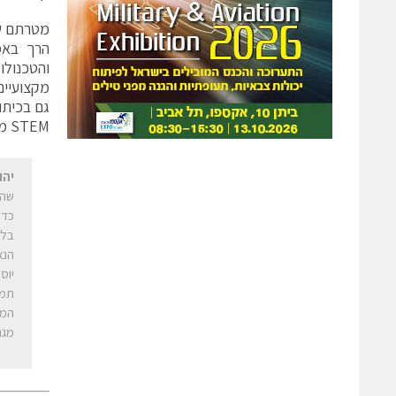
מטרתם של
הרך באמצ
מקצועיים
גם בכיתו
STEM מגני הילדים, דרך בתי הספר ועד האוניברסיטאות.
יהו
שהכ
כדו
בלמ
הנא
תמש
המד
מגנ