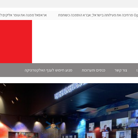
OpenA מרחיבה את פעילותה בישראל; אברא הוסמכה כשותפת
אראסאל ממנה את עופר אליקים למנכ
ו
צור קשר
כנסים ותערוכות
מנוע חיפוש לענף האלקטרוניקה