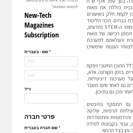
יהושע (שיקי) שני, מנכ"ל לוקהיד מרטין ישראל, יזם תרומה מיידית של החברה בסך 350 אלף ש"ח
החברה לאחר אימות פרטים ובהתאם
תוכנית כוללת את מאות
לכמויות המופצות*
ו לקחת חלק בשיעורים
כת בבתים. תכני הלימוד
האינטראקטיביים שמופקים בימים אלו יכללו שיעורי העשרה מדעית מקיפה בתחומי ה-STEM (מדעים,
ה תממן רכישה של מאות
כנית והעלאתם למערכת
צוותי הגננות שימשיכו
ל התוכן החינוכי ויפקח
יים בזמן הקורונה אלא,
ל מערכות דיגיטליות.
דים גם לאחר סיום משבר
חר מכן גם בתיכון.
 תכלול לא רק תוכן לימודי בתחומי ה-STEM אלא גם תתמקד בהיבטים
ילויות תרפיות, שליטה
 והזדמנויות והתמודדות
ת, עבור בקבוצות למידה
 והן בצד הרגשי.