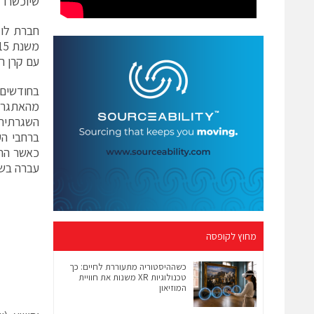
שיוכשרו 
חברת לוק
עם קרן רש
בחודשים
מהאתגרים
השגרתית 
ברחבי הע
כאשר הרי
עברה בשב
מחוץ לקופסה
כשההיסטוריה מתעוררת לחיים: כך
טכנולוגיות XR משנות את חוויית
המוזיאון