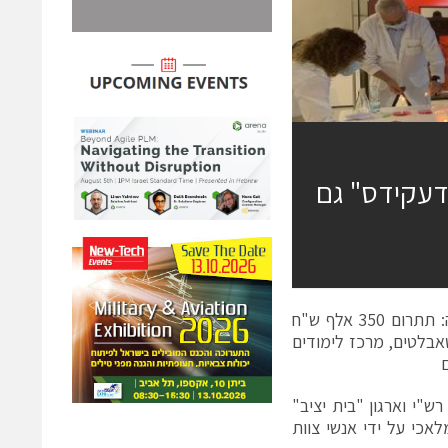
דעקידס" גם
לוקהיד מרטין ממשיכה לתמוך בגני הילדים "מדעקידס" גם בתקופת הקורונה: תתרום 350 אלף ש"ח
אבלטים, מרכז לימודים
"י וארגון "בית יציב"
אכי על ידי אנשי צוות