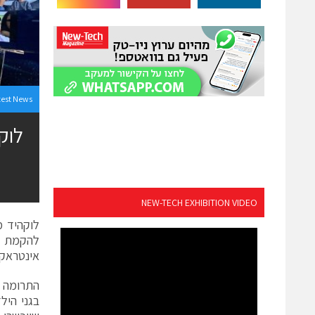
test News
לוק
NEW-TECH EXHIBITION VIDEO
להקמת "מ
אינטראקט
התרומה ה
בגני היל