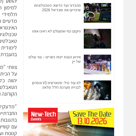
מהכדור ועד הדשא: הטכנולוגיות
למימון ת
שיכריעו את מונדיאל 2026
תלמידי ג
מדעיים ו
היקום כפי שמעולם לא ראינו אותו
טכנולוגי
טאבלטים 
לימודית 
בהעברת ה
אירוע הצגת יינות כשרים – צור עולם
של יין
צוותי "מ
על הכיתו
יהווה כל
לא עוד טיל: סטארשיפ V3 והמרוץ
הטאבלטים
לבניית מערכת חלל מלאה
הקורונה 
החברתיים
בתגובות 
עם קשיים
קטנות ועד