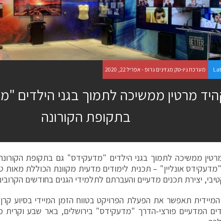
La
מערכת ניו-טק מגזינים גרופ - אפריל 22, 2020
היד מרטין ממשיכה לתמוך בגני הילדים "מ
בתקופת הקורונה
דעקידס אונליין" – תכנית לימודים מדעית מקוונת הכוללת מאות ט
יבי, יצירת תכנים מדעיים והעברתם לתלמידי הגנים בחודשים הקרובים
מיידית תאפשר את הפעלת הפרויקט בטווח הזמן המיידי בסיוע קרן רש
דים המדעיים פורצי-הדרך "מדעקידס" בירושלים, באר שבע וקרית מל