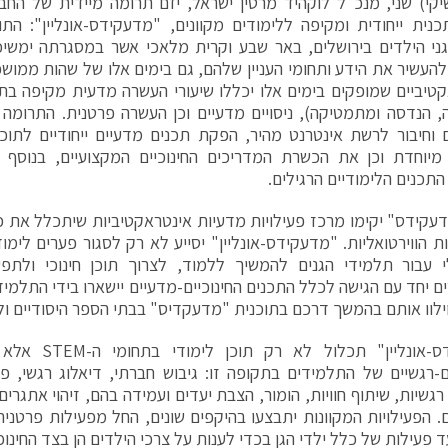
כנית ייחודית ומקיפה ללימודים מקוונים, "מדעקידס-אונליין": ה
ני הילדים בירושלים, באר שבע וקרית מלאכי אשר במסגרתה ימשיכ
להעשיר את הידע ותחומי העניין שלהם, גם בימים אלו של שהות ממוש
ה, הנדסה ומתמטיקה), ניסויים מדעיים וכן העשרה פרטנית. התרומ
וחיבור לרשת אינטרנט מהיר, הפקת תכנים מדעיים ייחודיים לתו
מיוחדת וכן את הכשרת המדריכים החינוכיים המקצועיים, בנוסף ל
תכנים הלימודיים הרגילים.
דעקידס" יקימו מרכז פעילויות מדעיות אינטראקטיביות שיתכלל את כל
ת הווירטואליות. "מדעקידס-אונליין" יסייע לא רק לסגור פערים לימוד
י עבור תלמידי הגנים להמשיך ללמוד, לצרוך תוכן חינוכי ולתפע
 יחד עם הגישה לכלל התכנים החינוכיים-מדעיים יישארו בידי התלמי
וילוו אותם בהמשך דרכם בתוכנית "מדעקדיס" בבתי הספר היסודיים ולא
"מדעקידס-אונליין"
-רגשיים של התלמידים בתקופה זו: גיבוש חברתי, דיאלוג רגשי, פע
רגשיות, שיתוף חוויות, הומור, הצבת יעדים ועמידה בהם, זיהוי אתגרים
. הפעילויות המקוונות יתבצעו בהיקפים שונים, החל מפעילות פרטני
 פעילות של כלל ילדי הגן בכדי לענות על צרכי הילדים הן בצד החינוכי