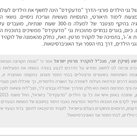
 גני הילדים פורצי-הדרך "מדעקידס" הינה לחשוף את הילדים לעולם 
עות לימוד תיאורטי, התנסויות מעשיות ועריכת ניסויים. נושאי 
והטכנולוגיה בהיקף מצטבר של למעלה מ-300 שעות ש
. כיום, בוגרים נבחרים מתוכנית גני "מדעקידס" ממשיכים בתוכנית 
ת א'-ו', בתמיכה של לוקהיד מרטין. זאת, כחלק מהאמונה של לוקהיד מ
שע (שיקי) שני, מנכ"ל לוקהיד מרטין ישראל
אמר כי "מגפת הקורונה הוציאה
רנו וגרמה לנו לחשוב מחדש על הדרכים לבצע בצורה בטוחה את הפעילויות היו
גמת השתתפות בשיעורים פרונטליים בבתי הספר והגנים. בתקופה מאתגרת זו, 
צוא דרכים יצירתיות ויעילות לשמירה על השגרה הלימודית, כך שיכללו תוכן מעניין
ה וכיף. התרומה הזאת היא חלק מהדרך שסללה עבורנו יו"ר, מנכ"לית ונשיאת לוקהיד
יך לקדם את תוכניות הלימוד המדעיות כאבני היסוד בחינוכם של המוחות הצעירים 
ענים, הרופאים והחוקרים בעולם ובישראל. לוקהיד מרטין גאה לתמוך בדור הצעיר ש
י הילדים, לבתי הספר ועד האוניברסיטאות".