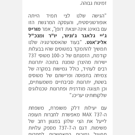
זמינות גבוהה.
"הגישה שלנו לצי תמיד הייתה
אופורטוניסטית, והעסקה המרגשת הזו
עם בואינג אינה יוצאת דופן", אמר
מוריס
ג'יי גלאגר ג'וניור, יו"ר ומנכ"ל
אליג'אנט.
"בעוד שהאסטרטגיה שלנו
תמשיך להתמקד במטוסים שהיו בבעלות
קודמת, הזמנתם של כ-100 מטוסי 737
ישירות מהיצרן טומנת בתוכה יתרונות
רבים לעתיד, כולל גמישות במקרה של
צמיחה בתפוסה ופרישתם של מטוסים
בשטח, יתרונות סביבתיים משמעותיים,
וכן תצוגה מודרנית ופתרונות טכנולוגים
שלקוחותינו יעריכו."
עם יעילות דלק משופרת, משפחת
ה-737 MAX מאפשרת לחברות תעופה
לייעל את הצי שלהן במגוון רחב של
משימות. דגם ה-737-7 מספק עלויות
תפעול נמוכות המאפשרות לספקים