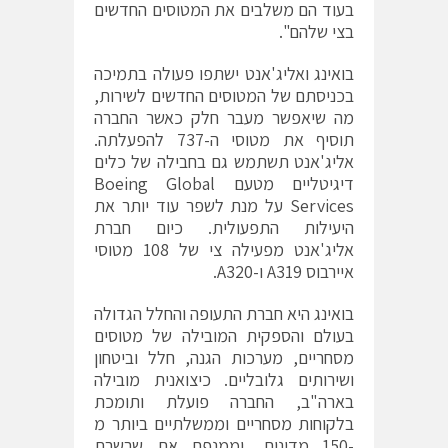
בעוד הם משלבים את המטוסים החדשים
בצי שלהם".
בואינג ואליג'אנט ישתפו פעולה בתמיכה
בכניסתם של המטוסים החדשים לשירות,
מה שיאפשר מעבר חלק כאשר החברה
תוסיף את מטוסי ה-737 להפעלתה.
אליג'אנט תשתמש גם בחבילה של כלים
דיגיטליים מטעם Boeing Global
Services על מנת לשפר עוד יותר את
היעילות התפעולית. כיום חברת
אליג'אנט מפעילה צי של 108 מטוסי
איירבוס A319 ו-A320.
בואינג היא חברת התעופה והחלל הגדולה
בעולם והספקית המובילה של מטוסים
מסחריים, מערכות הגנה, חלל וביטחון
ושירותים גלובליים. כיצואנית מובילה
בארה"ב, החברה פועלת ותומכת
בלקוחות מסחריים וממשלתיים ביותר מ
-150 מדינות, וממנפת את שרשרת