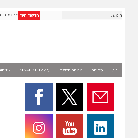
חדשות היום
חברת IAIG גייסה 6 מיליון דולר להקמת חברות תוכנה שנבנו מראש
OpenAI מרחיב
לעידן ה-AI
Select רשמית
בית
מגזינים
מוצרים חדשים
ערוץ NEW-TECH TV
אודותינ