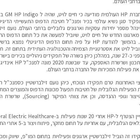
ברחבי העולם.
כמו כן, ח
pr), וינהל מספר יחידות עסקיות וארגונים גלובליים ברחבי העולם. נועם זי
העולמית. בהמשך להודעת HP על פיה תחום הדפוס הדיגיטלי 
וביל לויט את אסטרטגיית הצמיחה והטכנולוגיה העתידית בתחום זה. חי
בחברה לפני כ-27 שנה, במהלכן כיהן בשורה של תפקידים ניהוליים בכירים
את פעילות המכירות של החברה ברחבי העולם.
מפעלי הייצור וגופי ההנדסה, וכן
 הגלובלית, עם אחריות על תחום מחקר, פיתוח ויצור ב-5 אתרי החברה ברחבי העולם.
דו זה הוביל זילברשטיין ארגונים ופעילויות בתחום המו"פ, שיווק ומכי