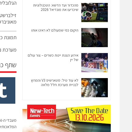
הגלובלית בי
מהכדור ועד הדשא: הטכנולוגיות
שיכריעו את מונדיאל 2026
מאוניברס
היקום כפי שמעולם לא ראינו אותו
תמונת כו
מערכת ני
אירוע הצגת יינות כשרים – צור עולם
של יין
שתף כ
לא עוד טיל: סטארשיפ V3 והמרוץ
לבניית מערכת חלל מלאה
המלאכותית של IBASE לנקודות 