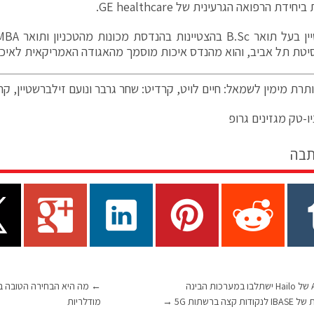
חידת הרפואה הגרעינית של GE healthcare.
יטת תל אביב, והוא מהנדס איכות מוסמך מהאגודה האמריקאית לאיכו
תרת מימין לשמאל: חיים לויט, קרדיט: שחר גרבר ונועם זילברשטיין, קר
ו-טק מגזינים גרופ
תבה
מעבדי ה-AI של Hailo ישתלבו במערכות הבינה
←
מה היא הבחירה הטובה בי
קצה ברשתות 5G
→
מודלריות