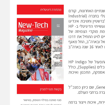
מהדורה דיגיטלית
ברת HP העולמית מודיעה כי חיים לויט, שהיה ל GM HP Indigo בשנתיים האחרונות, קודם
ומונה לתפקיד סגן נשיא עולמי בכיר ומנכ"ל חטיבת הדפוס התעשייתי הדיגיטלי בחברה (Industrial
לברשטיין וחטיבת אינדיגו
יהוו חלק מארגונו החדש של חיים לויט, שיוביל למעשה את כל תחום הדפוס התעשייתי הדיגיטלי ב- HP
נמצא ברשימת מוקדי הצמיחה של
ים לויט התחיל את דרכו
 בישראל ובארה"ב, החל מאגף
הרכש, התכנון ושרשרת האספקה, עד שבשנת 2020 מונה למנכ"ל HP אינדיגו לאחר 16 שנה בארה"ב
בשנה וחצי האחרונות טרם תפקידו הנוכחי, כיהן נועם זילברשטיין כסמנכ"ל התפעול של HP Indigo
והוביל את הפעילות הגלובלית של חטיבות תפעול מכונות הדפוס והמוצרים המתכלים (Supplies), כולל
 את צוותי המיקור (Sourcing), שרשרת האספקה, התכנון ואיכות
זילברשטיין הצטרף ל-HP אחרי 20 שנות פעילות ב-General Electric Healthcare, שם כיהן כמנכ"ל
בקשת מנוי למגזין
מנוי מותנה במילוי הטופס, באישור
רות, איכות וייצור ברמה