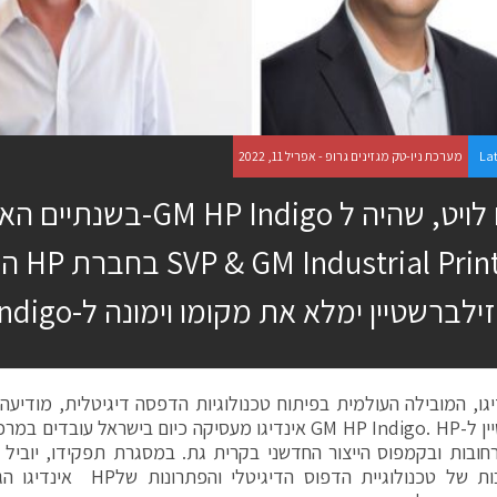
La
מערכת ניו-טק מגזינים גרופ - אפריל 11, 2022
חיים לויט, שהיה ל HP Indigo
ל- Print
זילברשטיין ימלא את מקומו וימונה ל-GM HP Indigo
נדיגו, המובילה העולמית בפיתוח טכנולוגיות הדפסה דיגיטלית, מודיעה 
זילברשטיין ל-GM HP Indigo. HP אינדיגו מעסיקה כיום בישראל
ובות ובקמפוס הייצור החדשני בקרית גת. במסגרת תפקידו, יוביל 
וההתרחבות של טכנולוגיית הדפוס