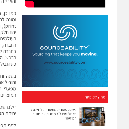
והאריזה 
int
החברה, י
כשהוביל 
המוצרים.
מחוץ לקופסה
כשההיסטוריה מתעוררת לחיים: כך
יחידת הגלאים
טכנולוגיות XR משנות את חוויית
המוזיאון
לפני תפקי