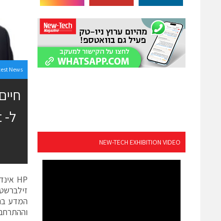
test News
NEW-TECH EXHIBITION VIDEO
HP אי
המדע ברח