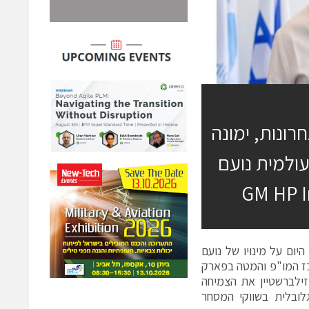
GM -בשנתיים האחרונות, ימונה
SVP & GM Industrial  בחברת HP העולמית נועם
היום על מינויו של נועם
 עובדים במרכז המו"פ והמטה בפארק
זילברשטיין את הצמיחה
 הדיגיטלי והפתרונות שלHP אינדיגו הגלובלית בשווקי המסחר