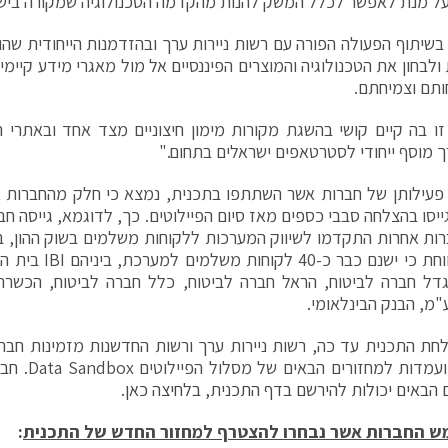
ל מנת לאפשר לכלל המשק להנות מהקדמה הטכנולוגיה שמקורה ביש
 בשיתוף הפעולה הפורה עם רשות ניירות ערך ובהזדמנות הייחודית שה
לבחון את הטכנולוגיה והמוצרים הפיננסיים אל מול מאגרי מידע קיימים ו
תם וצמיחתם.
ו בה קיים קושי בהשגת מקורות מימון חיצוניים מצד אחד ובאתרי ה
ך מוסף ייחודי לסטרטאפים ישראלים בתחום."
פעילותן של חברות אשר השתתפו בתכנית, נמצא כי חלק מהחברות 
אשר מדווחת כי ישנם 
דל חברה לביטוח, הראל חברה לביטוח, כלל חברה לביטוח, הכשרת
"מ, הבנק הבינלאומי.
חת התכנית עד כה, רשות ניירות ערך ורשות החדשנות מזמינות חברות
דות למחזורים הבאים של מסלול הפיילוטים Data Sandbox.
חבר
 הבאים יכולות להירשם בדף התכנית, בלחיצה כאן.
ש החברות אשר נבחרו להצטרף למחזור החדש של התכנית
: