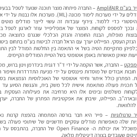
יר בע"מ
AmplifAIR
– החברה פיתחה מוצר תוכנה שנועד לטפל בבעיה
הטיית מודלים על ידי מערכות לימוד מכונה (ML). מערכות א
סטורי כדי ללמוד. צירוף עובדות זה עשוי לייצר מודלים מוטים 
ובכך לפספס לקוחות. המוצר של אמפליפייר עוזר לארגון לטפל ב
בוצות מופלות, הבנת החומרה והנזק הכלכלי שנגרם כתוצאה מכ
נזק העסקי. הפיילוט יערך עם הראל חברה לביטוח בע"מ בתחום ביטוח
לפיהן מתקיימת הטיה בשל אי התאמה בין החלטות המודל לבין התוצ
עות שאינן מאושרות באופן אוטומטי בשל הטיית המודלים הקיימים.
ימפקט
ובות אבודים של מוסדות פיננסים על ידי מניעת התדרדרות ושיפור ה
. הפתרון כולל איתור וחיזוי אוטומטי של האוכלוסיות הנמצאות בסיכו
ל תכנית פעולה מותאמת אישית לכל משק בית, והנגשת הסיוע עד לי
קוחות משלמים ובימים אלו היא מרחיבה את פעילותה העסקית במ
בארה"ב. הפיילוט, שיבחן את אפקטיביות הפתרון של החברה, יער
להלוואות.
 טרנולוגיות
– פייר היא חבר בורסה המתמחה בהפצת קרנות נאמ
יות שלה מאפשרות מודלים עסקיים חדשניים של שיתופי פעולה בשוק
הפיילוט משכלל את יכולות ה- Open Finance של החבר
יקים שעובדים בצורה דיגיטלית מלאה.