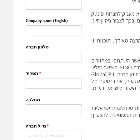
ראל.
וא מעניק לחברות פינטק
בכך לצבור ניסיון חיוני
רצה מאידך, תוכנית זו
אשר השתתפו במחזורים
קודמים גייסו בהצלחה סבבי כספים מאז סיום הפיילוטים. כך, לדוגמא, גייסה חברת FINQ כשישה מיליון
דולר. חברות אחרות התקדמו לשיווק המערכות ללקוחות משלמים בשוק ההון, ביניהן חברת Global PIL
כבר כ-40 לקוחות משלמים למערכת, ביניהם IBI בית השקעות, אוניברסיטת תל
 הישוב לישראל בע"מ,
 טכנולוגיות ישראליות
ות המעוניינות להצטרף