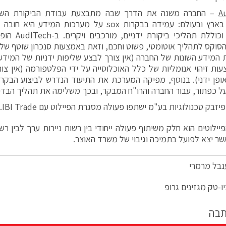
A
– החברה משנה את הדרך שבה מתבצעת עבודת הביקורת השנ
ציבוריות בארץ ובעולם: עמידה בבקרות sox על מערכות המ
ציבוריות וכוללת תה
סוקס לתהליך אוטומטי, פשוט וחכם, וזאת באמצעות סנכרון שוטף ש
המידע השונות של החברה (אין צורך לבצע שליפות ידניות של המידע 
עות זיהוי אנומליות של כלל האוכלוסייה על ידי הפלטפורמה (אין צו
ופן ידני). בנוסף, מפיקה המערכת את התיעוד הנדרש לביצוע הבקרה 
ל כפתור, עבור החברה והרו"ח המבקר, ובכך משלימה את תהליך הבד
פיזבק טכנולוגיות בע"מ ישתפו פעולה מסגרת הפיילוט עם IBI Trade.
יילוטים הוא חלק משיתוף פעולה ייחודי בין רשות ניירות ערך לבין רשו
שר יצא לפועל בתמיכה וגיבוי של משרד האוצר.
נבל מרמרי
ו-טק מגזינים גרופ
תבה