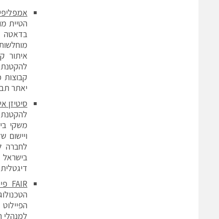
אמפליפי
בדאטה הי
מוחלשות 
איתור ק
להקטנת ה
קבוצות כ
יאתר תבי
סיטיזן א
להקטנת ח
משקי בית
ויישום ש
לחברה ל
בישראל ו
דיגטלית 
FAIR
פייר
הטכנולוג
למנהלי ת