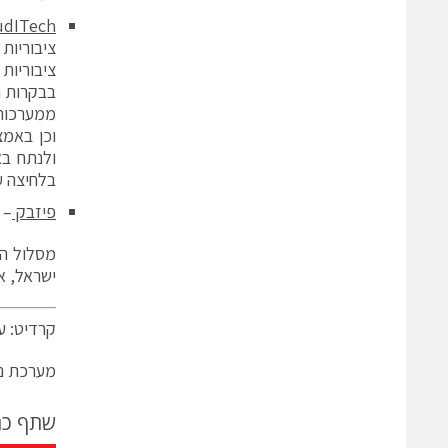
udITech
בבקרות ה
ממערכות 
וכן באמצ
ולנתח בא
בלחיצה ע
פיזבק
– 
מסלול הפ
ישראל, א
קרדיט: ע
מערכת ני
שתף כ