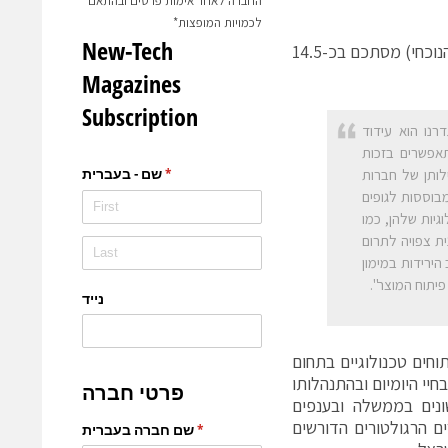
החברה לאחר אימות פרטים ובהתאם
לכמויות המופצות*
סך היקף התמיכות של הרשויות ב-21 החברות שהשתתפו עד כה (כולל המחזור הנוכחי) מסתכם בכ-14.5
רנו הוא עידוד
אפשרים בזכות
לותן של חברות
וחברות מבוססות לגופים
יות שלהן, כמו
לשוק. התכנית צפויה לתרום
הירידות במימון
יתוח המוצר".
וחים טכנולוגיים בתחום
יי היומיום ובהתנהלותו
ונים בממשלה ובענפים
ים הרגולטורים הדורשים