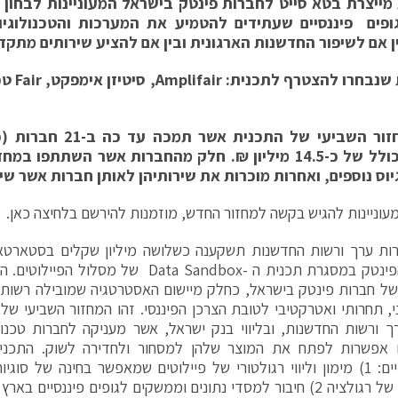
מייצרת בטא סייט לחברות פינטק בישראל המעוניינות לבחון 
פים פיננסיים שעתידים להטמיע את המערכות והטכנולוגי
ן אם לשיפור החדשנות הארגונית ובין אם להציע שירותים מתקדמ
שנבחרו להצטרף לתכנית:
Amplifair
, סיטיזן אימפקט,
Fair
טכנ
זהו המחזור השביעי של התכ
בהיקף כולל של כ-14.5 מיליון ₪. חלק מהחברות אשר השתתפ
יוס נוספים, ואחרות מוכרות את שירותיהן לאותן חברות אשר שי
עוניינות להגיש בקשה למחזור החדש, מוזמנות להירשם בלחיצה כאן.
רות ערך ורשות החדשנות תשקענה כשלושה מיליון שקלים בסטארטא
בתחום הפינטק במסגרת תכנית ה -Data Sandbox ש
של חברות פינטק בישראל, כחלק מיישום האסטרטגיה שמובילה רשות נ
י, תחרותי ואטרקטיבי לטובת הצרכן הפיננסי. זהו המחזור השביעי ש
רך ורשות החדשנות, ובליווי בנק ישראל, אשר מעניקה לחברות טכנול
ם אפשרות לפתח את המוצר שלהן למסחור ולחדירה לשוק. התכנית
משמעותיים: 1) מימון וליווי רגולטורי של פיילוטים שמאפשר בחינה של סו
התאמות של רגולציה 2) חיבור למסדי נתונים וממשקים לגופים פיננסיי