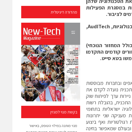
את הטכנולוגיה שלהן
ות במסגרת הפעילות
מהדורה דיגיטלית
ים לציבור.
ולוגיות,
AudITech
,
נית אשר תמכה עד כה ב-21 חברות (כולל המחזור הנוכחי)
ו במחזורים קודמים התקדמו
משו בטא סייט
.
פים ובחברות מבוססות
ל מסלול הפיילוטים. התכנית נועדה לקדם את
יירות ערך לפיתוח שוק
ל התכנית, בהובלת רשות
וגיה ישראליות בתחומי
בקשת מנוי למגזין
 מעניקה שני יתרונות
גיות רגולטוריות ואף ביצוע
מנוי מותנה במילוי הטופס, באישור
ם בארץ ובעולם שמאפשר בחינה