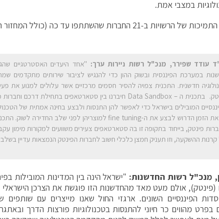
לוגיות במצבי אמת.
ד עודד שפירר, מנכ"ל רשות ניירות ערך:
"אחד היעדים האסטרטגיים שהגד
נות במערכת הפיננסית ובשוק ההון כדי להנגיש לציבור שירותים מתקדמים שמת
ולוגיה חדשנית. התכנית צפויה להסיר חסמים מרכזיים אשר עלולים למנוע את פעי
פינטק. בתכנית ה – Data Sandbox חיברנו בין סטארטאפים בתחילת דרכם 
ננסיים המובילים בישראל כדי לאפשר להן התנסות ולבצע בחינה אמתית של הטכנולוג
גם את הזמן הדרוש לבצע את ה-fine tuning למוצריהן לפני שלב החדירה 
רות פינטק, בייחוד בתקופה זו בה סטארטאפים צעירים משוועים למקורות מימון עקב 
קרנות ההשקעה, וזו תעניק חמצן כלכלי חשוב לחברות הפינטק הנמצאות עדיין בשלב פ
ן, מנכ"ל רשות החדשנות:
"ישראל הינה בין המדינות המובילות בפית
 (פינטק), אולם מעט מאד מהחדשנות הזו פוגשת את הצרכן הישראלי בח
דות הפיננסיים השונים. ארגזי החול שאנו מייצרים עם שותפים ש
ם בפרט מהווים כר חיוני להתנסות בטכנולוגיות פורצות הדרך ובאתגר