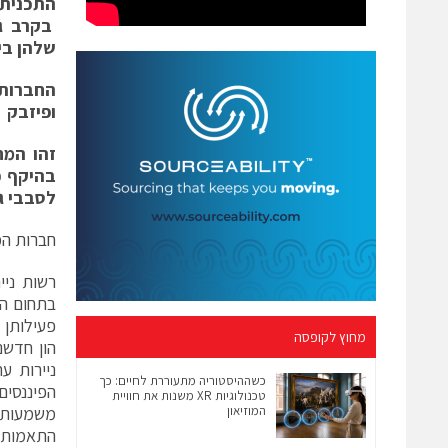
התכנית 
בקרב גו
שלהן בי
החברות 
ופיזבק
לסבבי ג
חברות המ
רשות ניי
פעילותן 
מחוץ לקופסה
הון חדשנ
ניירות ע
כשההיסטוריה מתעוררת לחיים: כך
הפיננסי
טכנולוגיות XR משנות את חוויית
המוזיאון