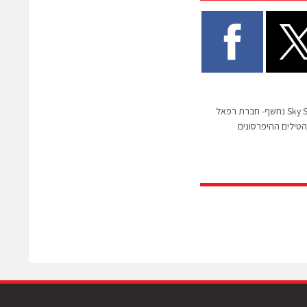
פרוייקט "קלע חד"- Sky Sonic נחשף- חברת רפאל
טילים ההיפרסונים