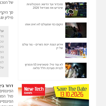
של הטכנו
מהכדור ועד הדשא: הטכנולוגיות
שיכריעו את מונדיאל 2026
מיליון ₪.
היקום כפי שמעולם לא ראינו אותו
עו"
חדש
טכנ
אירוע הצגת יינות כשרים – צור עולם
של יין
הפי
לחב
לא עוד טיל: סטארשיפ V3 והמרוץ
של 
לבניית מערכת חלל מלאה
דרור בי
הפיננסים
מול המוס
הפיננסיי