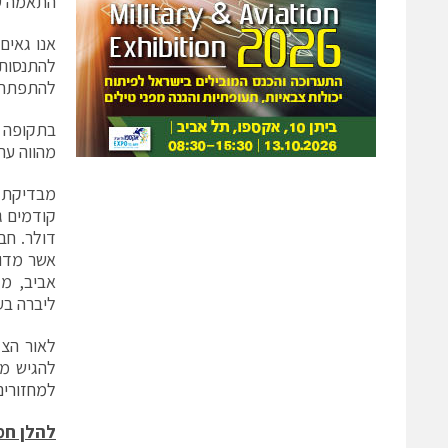
התאמה ע
אנו גאים
להתנסות ו
להתפתחו
בתקופה ז
מהווה ער
מבדיקת 
אביב, מג
ליברה בע
לאור הצל
להגיש מועמ
למחזורים
להלן חמ