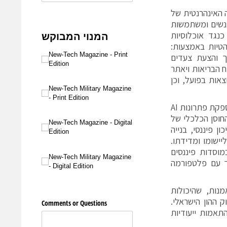
 האינהרנטית של
לו נבנות על ידי אנשים ומשתמשות
כנגד אוכלוסיות
הטיות באמצעות:
ך והצעת צעדים
 הבריאות ויאתר
אות בפועל, וכן
– החברה, אשר הוקמה על ידי ד"ר דגנית בינדרמן וינון ברוש, מספקת פתרונות AI
חוסן הכלכלי של
ן פיננסי, בנייה
ישומו ומדידתו.
וסדות פיננסים
ך עם פלטפורמה
נות, שהיכולות
 ההון הישראלי.
ה, בהתבסס על התאמות ייעודיות