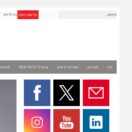
חדשות היום
חברת IAIG גייסה 6 מיליון דולר להקמת חברות תוכנה שנבנו מראש
לעידן ה-AI
ct
בית
מגזינים
מוצרים חדשים
ערוץ NEW-TECH TV
אודותינ