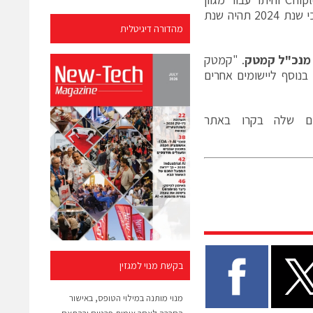
יישומים ליותר מעשרה לקוחות שונים. ההזמנות מחזקות את הערכת ההנהלה כי שנת 2024 תהיה שנת
מהדורה דיגיטלית
 מנכ"ל קמטק
. "קמטק
צבת בעמדה ייחודית בכדי ליהנות מהעלייה בביקוש ל-HBM ו-Chiplets, בנוסף ליישומים אחרים
ים שלה בקרו באתר
בקשת מנוי למגזין
מנוי מותנה במילוי הטופס, באישור