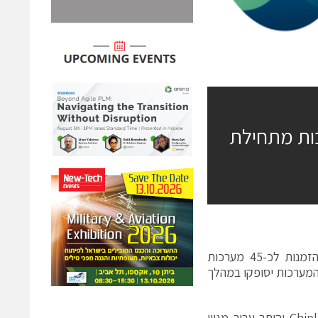
בלת הזמנה לכ-45 מערכות מתחילת
חברת קמטק (נאסד"ק ובורסת תל אביב: CAMT), הודיעה היום כי קיבלה הזמנות לכ-45 מערכות
 אוגוסט 2023, וסך הכל הזמנות לכ-100 מערכות מתחילת יולי 2023. המערכות יסופקו במהלך
30% מההזמנות שהתקבלו במהלך חודש אוגוסט הינן עבור רכיבי HBM ו-Chiplet והיתר עבור מגוון