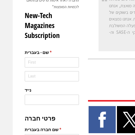
החברה לאחר אימות פרטים ובהתאם
 מואצת, אנחנו
לכמויות המופצות*
ים בשווקים של
ת. אנחנו נמצאים
פעלה המשולבת
FortiOS, מובילות בתעשייה בתחום הפיירוול וה-SD-WAN ופתרונות מצוינים בשווקי ה-SASE וה-