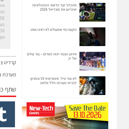
מהכדור ועד הדשא: הטכנולוגיות
איט
שיכריעו את מונדיאל 2026
ממנ
בעמ
היקום כפי שמעולם לא ראינו אותו
s".
אירוע הצגת יינות כשרים – צור עולם
של יין
קרדיט ציל
מערכת ני
לא עוד טיל: סטארשיפ V3 והמרוץ
לבניית מערכת חלל מלאה
שתף כ