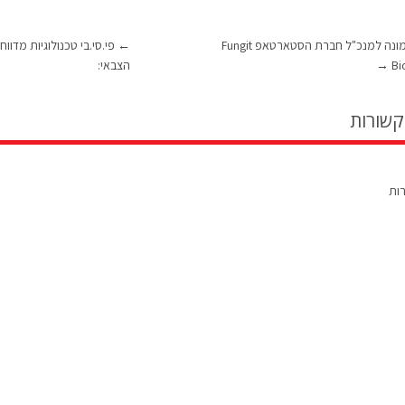
גל אדמתי מונה למנכ"ל חברת הסטארטאפ Fungit
←
פי.סי.בי טכנולוגיות מדו
Bi
→
הצבאי:
קשורות
רות