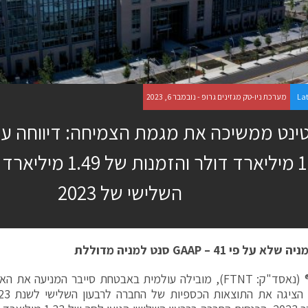
La
מערכת ניו-טק מגזינים גרופ - נובמבר 6, 2023
ינט ממשיכה את מגמת הצמיחה: דיווחה ע
1.33 מיליארד דולר והזמנ
השלישי של 2023
מניה שלא על פי
– 41 סנט למניה מדוללת
GAAP
פורטינט® (נאסד"ק: FTNT), מובילה עולמית באבטחת סייבר המניעה 