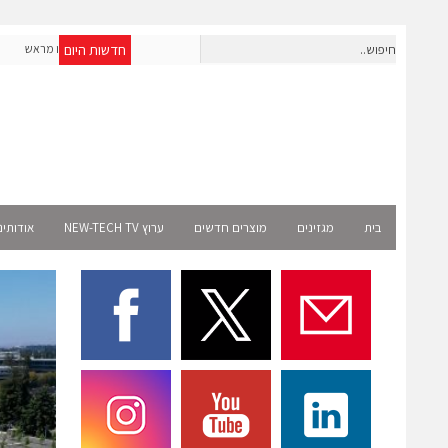
חדשות היום
חברת IAIG גייסה 6 מיליון דולר להקמת חברות תוכנה שנבנו מראש
לעידן ה-AI
Select 
בית
מגזינים
מוצרים חדשים
ערוץ NEW-TECH TV
אודותינ