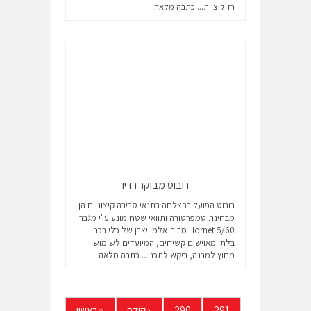
רזולוציית...
כתבה מלאה
רובוט מבוקר רדיו
רובוט הפועל בהצלחה בתנאי סביבה קיצוניים הן
מבחינת טמפרטורה ותוואי שטח מונע ע"י מגבר
Hornet 5/60 מבית אלמו יצרן של כלי רכב
בלתי מאוישים קשיחים, המיועדים לשימוש
מחוץ למבנה, ביקש לתכנן...
כתבה מלאה
291
290
‹
קודם
«
ראשון