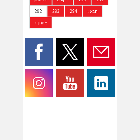
הבא
›
294
293
292
אחרון
»