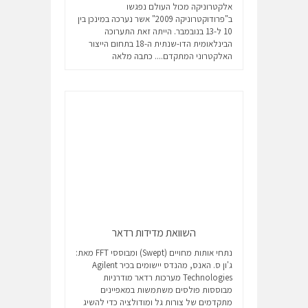
אלקטרוניקה מכול העולם נפגשו
ב"פרודוקטרוניקה 2009" אשר נערכה במינכן בין
10 ל-13 בנובמבר. הייתה זאת התערוכה
הבינלאומית הדו-שנתית ה-18 בתחום הייצור
האלקטרוני המתקדם....
כתבה מלאה
השוואת מדידות רדאר
נתחי אותות מחויים (Swept) ומבוססי FFT מאת:
ג'ון ס. האנס, מהנדס יישומים בכיר Agilent
Technologies מערכות רדאר מודרניות
מבוססות פולסים משתמשות במאפיינים
מתקדמים של צורות גל ומודולציה כדי להשיג