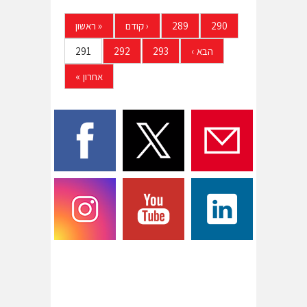
290
289
‹
קודם
«
ראשון
הבא
›
293
292
291
אחרון
»