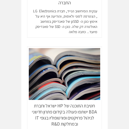
החברה
ענקית המיחשוב הנייד, חברת LG Electronics
, הצטרפה לסוני ולאסוס, והודיעה אף היא על
אימוץ כונן ה- pSSD של סאנדיסק במחשב
האולטרה דק שלה. כונן ה- SSD של סאנדיסק
מיועד...
כתבה מלאה
חטיבת התוכנה של HP ישראל וחברת
BDA ישתפו פעולה בקידום פתרון חדשני
לניהול פרויקטים ופורטופוליו בגופי IT
ובמחלקות R&D