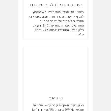
בעד ונגד מגברי ת"ר לשני פסי תדירויות
מאת: ג'ייסון סמית ופאט מאלוי, AR במאמץ
להקיף את טווחי התדירויות הרחבים באופן יחסי,
המורשים לשימוש על ידי רוב התקנים
המודרניים לעמידה בהפרעות EMC, נוקטים
חלק מיצרני המגברים בשיטה של...
כתבה
מלאה
הדור הבא
ראיון, דעות והשקפות עולם עם – Ian Drew,
EVP Marketing בחברת ARM איאן דרו [Ian