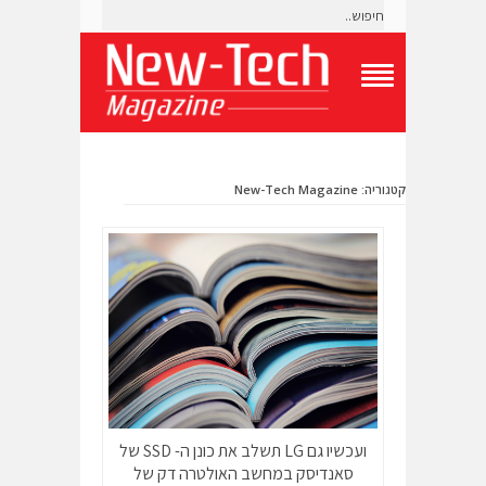
T
o
g
g
l
קטגוריה: New-Tech Magazine
e
N
a
v
i
g
a
t
i
o
n
M
e
n
ועכשיו גם LG תשלב את כונן ה- SSD של
u
סאנדיסק במחשב האולטרה דק של