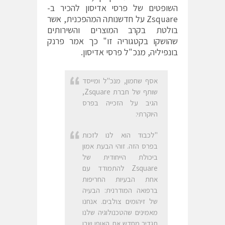
השופטים של פרסי אדיסון להכיר ב-
Zsquare
על חדשנותה המהפכנית, אשר
בולטת בקרב המוצרים והשירותים
שהושקו בקטגוריה זו"
כך אמר פרנק
בונפיליה, מנכ"ל פרסי אדיסון.
אסף שחמון, מנכ"ל ומייסד
שותף של חברת Zsquare,
הגיב על הזכייה בפרס
היוקרתי:
"לכבוד הוא לנו לזכות
בפרס הזה. זוהי הבעת אמון
ביכולת הייחודית של
Zsquare
להתמודד עם
אחת הבעיות החריפות
ברפואה המודרנית: הבעיה
של זיהומים צולבים. אנחנו
מאמינים שהטכנולוגיה שלנו
תגדיר מחדש את האופן שבו